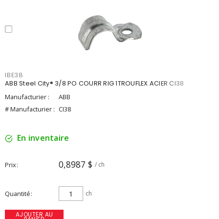
IBE38
ABB Steel City® 3/8 PO COURR RIG 1TROUFLEX ACIER CI38
Manufacturier :
ABB
# Manufacturier :
CI38
En inventaire
0,8987 $
Prix
/ ch
Quantité
ch
AJOUTER AU