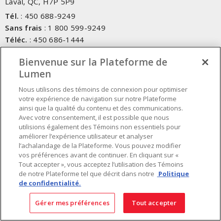
Laval, QC, H7P 5P9
Tél.
:
450 688-9249
Sans frais
:
1 800 599-9249
Téléc.
:
450 686-1444
Service d'urgence
:
1 800 363-0303
(Après les heures de
Bienvenue sur la Plateforme de
bureau - 17h00 et 7h00, Frais applicables)
Lumen
Fait au Canada avec des composants canadiens et importés
Nous utilisons des témoins de connexion pour optimiser
votre expérience de navigation sur notre Plateforme
ainsi que la qualité du contenu et des communications.
INSCRIVEZ-VOUS À L'INFOLETTRE
Avec votre consentement, il est possible que nous
utilisions également des Témoins non essentiels pour
Obtenez des informations à jour sur les offres de Lumen
améliorer l’expérience utilisateur et analyser
l’achalandage de la Plateforme. Vous pouvez modifier
vos préférences avant de continuer. En cliquant sur «
Tout accepter », vous acceptez l’utilisation des Témoins
de notre Plateforme tel que décrit dans notre
Politique
de confidentialité.
Gérer mes préférences
Tout accepter