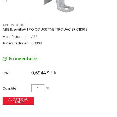
APPTWCL100
ABB Iberville® 1 PO COURR TME 1TROUACIER CI1308
Manufacturier :
ABB
# Manufacturier :
CI1308
En inventaire
0,6944 $
Prix
/ ch
Quantité
ch
AJOUTER AU
PANIER