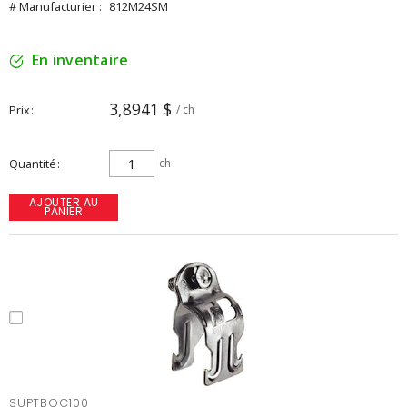
# Manufacturier :
812M24SM
En inventaire
3,8941 $
Prix
/ ch
Quantité
ch
AJOUTER AU
PANIER
SUPTBQC100