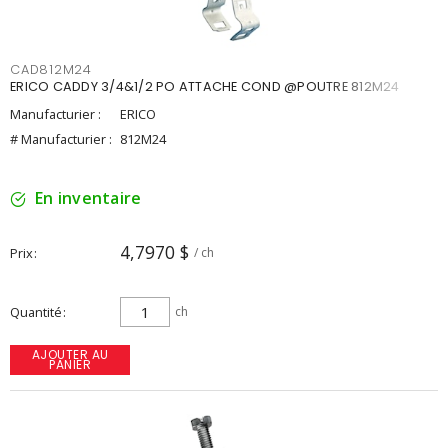
CAD812M24
ERICO CADDY 3/4&1/2 PO ATTACHE COND @POUTRE 812M24
Manufacturier :
ERICO
# Manufacturier :
812M24
En inventaire
4,7970 $
Prix
/ ch
Quantité
ch
AJOUTER AU
PANIER