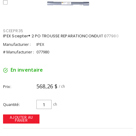
SCEEPR35
IPEX Scepter® 2 PO TROUSSE REPARATIONCONDUIT 077980
Manufacturier :
IPEX
# Manufacturier :
077980
En inventaire
568,26 $
Prix
/ ch
Quantité
ch
AJOUTER AU
PANIER