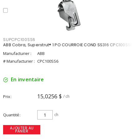
SUPCPC100SS6
ABB Cobra, Superstrut® 1 PO COURROIE COND SS316 CPC100SS6
Manufacturier :
ABB
# Manufacturier :
CPC100SS6
En inventaire
15,0256 $
Prix
/ ch
Quantité
ch
AJOUTER AU
PANIER