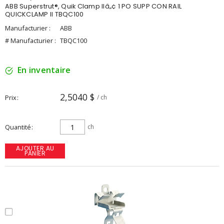
ABB Superstrut®, Quik Clamp IIâ„¢ 1 PO SUPP CON RAIL
QUICKCLAMP II TBQC100
Manufacturier :
ABB
# Manufacturier :
TBQC100
En inventaire
2,5040 $
Prix
/ ch
Quantité
ch
AJOUTER AU
PANIER