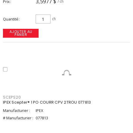
3,5977 $
Prix
/ ch
Quantité
ch
AJOUTER AU
PANIER
SCEPS20
IPEX Scepter® 1 PO COURR CPV 2TROU 077813
Manufacturier :
IPEX
# Manufacturier :
077813