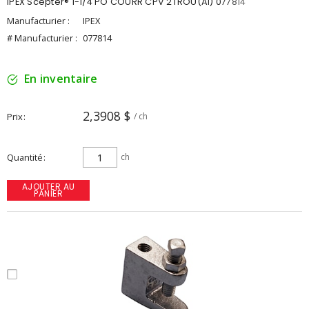
IPEX Scepter® 1-1/4 PO COURR CPV 2TROU(AI) 077814
Manufacturier :
IPEX
# Manufacturier :
077814
En inventaire
2,3908 $
Prix
/ ch
Quantité
ch
AJOUTER AU
PANIER