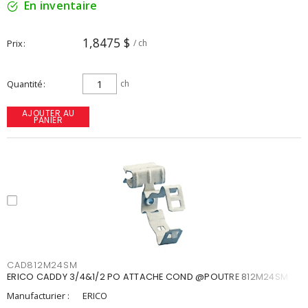
En inventaire
1,8475 $
Prix
/ ch
Quantité
ch
AJOUTER AU
PANIER
CAD812M24SM
ERICO CADDY 3/4&1/2 PO ATTACHE COND @POUTRE 812M24SM
Manufacturier :
ERICO