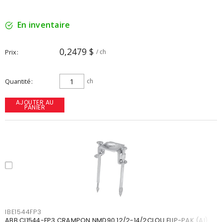
En inventaire
0,2479 $
Prix
/ ch
Quantité
ch
AJOUTER AU
PANIER
IBE1544FP3
ABB CI1544-FP3 CRAMPON NMD90 12/2-14/2CLOU FLIP-PAK (AI)