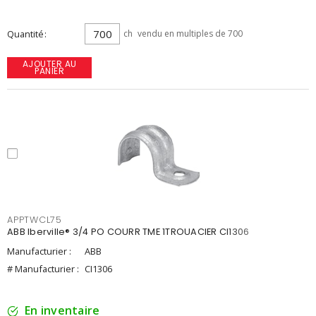
Quantité
ch
vendu en multiples de 700
AJOUTER AU
PANIER
APPTWCL75
ABB Iberville® 3/4 PO COURR TME 1TROUACIER CI1306
Manufacturier :
ABB
# Manufacturier :
CI1306
En inventaire