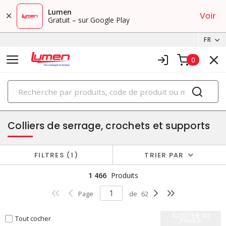
Lumen
Voir
Gratuit – sur Google Play
FR
0
PRODUITS
conduits, chemins de câbles et accessoires
Colliers de serrage, crochets et supports
FILTRES
1
TRIER PAR
1 466
Produits
Page
de
62
AJOUTER AU
Tout cocher
PANIER