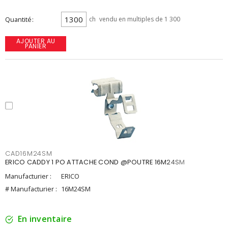
Quantité
ch
vendu en multiples de 1 300
AJOUTER AU
PANIER
CAD16M24SM
ERICO CADDY 1 PO ATTACHE COND @POUTRE 16M24SM
Manufacturier :
ERICO
# Manufacturier :
16M24SM
En inventaire