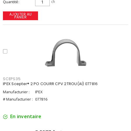
Quantité
ch
AJOUTER AU
PANIER
SCEPS35
IPEX Scepter® 2 PO COURR CPV 2TROU(AI) 077816
Manufacturier :
IPEX
# Manufacturier :
077816
En inventaire