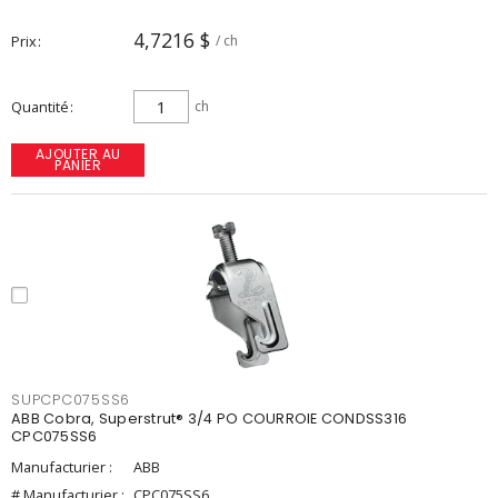
4,7216 $
Prix
/ ch
Quantité
ch
AJOUTER AU
PANIER
SUPCPC075SS6
ABB Cobra, Superstrut® 3/4 PO COURROIE CONDSS316
CPC075SS6
Manufacturier :
ABB
# Manufacturier :
CPC075SS6