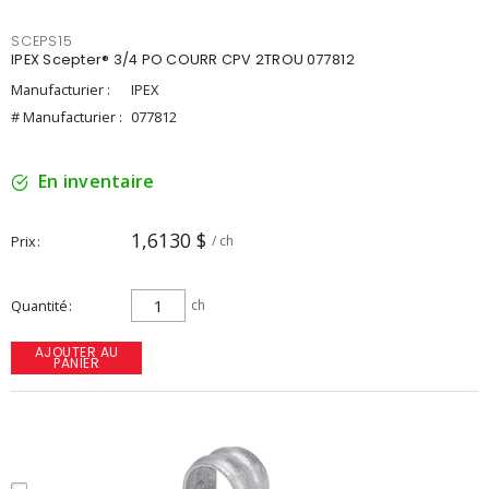
SCEPS15
IPEX Scepter® 3/4 PO COURR CPV 2TROU 077812
Manufacturier :
IPEX
# Manufacturier :
077812
En inventaire
1,6130 $
Prix
/ ch
Quantité
ch
AJOUTER AU
PANIER