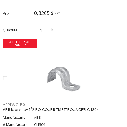
0,3265 $
Prix
/ ch
Quantité
ch
AJOUTER AU
PANIER
APPTWCL50
ABB Iberville® 1/2 PO COURR TME 1TROUACIER CI1304
Manufacturier :
ABB
# Manufacturier :
CI1304