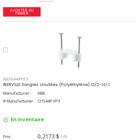
AJOUTER AU
PANIER
IBE1544PFP3
IBERVILLE Sangles cloutées (Polyéthylène) 12/2-14/2
Manufacturier :
ABB
# Manufacturier :
CI1544P-FP3
En inventaire
0,2173 $
Prix
/ ch