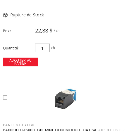
Rupture de Stock
22,88 $
Prix
/ ch
Quantité
ch
AJOUTER AU
PANIER
PANCJ6X88TGBL
PANDUIT CJ6X88TGBL MINI-COM MODULE, CAT 6A,UTP, 8 POS 8 WI