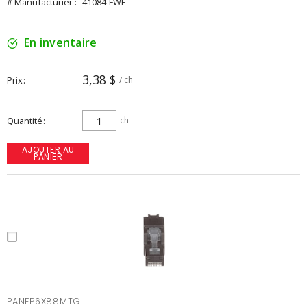
# Manufacturier :
41084-FWF
En inventaire
3,38 $
Prix
/ ch
Quantité
ch
AJOUTER AU
PANIER
PANFP6X88MTG