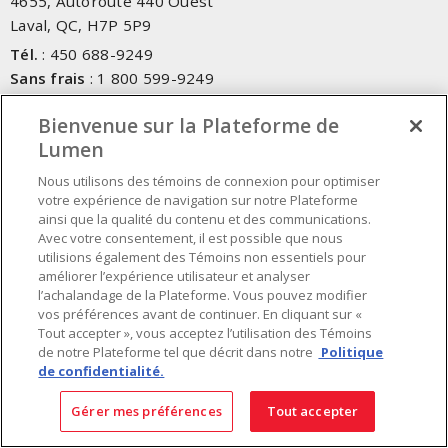
4655, Autoroute 440 Ouest
Laval, QC, H7P 5P9
Tél.
:
450 688-9249
Sans frais
:
1 800 599-9249
Téléc.
:
450 686-1444
Bienvenue sur la Plateforme de
Service d'urgence
:
1 800 363-0303
(Après les heures de
Lumen
bureau - 17h00 et 7h00, Frais applicables)
Nous utilisons des témoins de connexion pour optimiser
Fait au Canada avec des composants canadiens et importés
votre expérience de navigation sur notre Plateforme
ainsi que la qualité du contenu et des communications.
Avec votre consentement, il est possible que nous
INSCRIVEZ-VOUS À L'INFOLETTRE
utilisions également des Témoins non essentiels pour
améliorer l’expérience utilisateur et analyser
Obtenez des informations à jour sur les offres de Lumen
l’achalandage de la Plateforme. Vous pouvez modifier
vos préférences avant de continuer. En cliquant sur «
Tout accepter », vous acceptez l’utilisation des Témoins
de notre Plateforme tel que décrit dans notre
Politique
de confidentialité.
Gérer mes préférences
Tout accepter