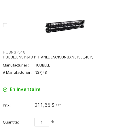
HUBNSPJ48
HUBBELL NSPJ48 P-PANEL,JACK,UNLD,NETSEL,48P,
Manufacturier :
HUBBELL
# Manufacturier :
NSPJ48
En inventaire
211,35 $
Prix
/ ch
Quantité
ch