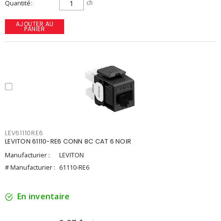
Quantité
ch
AJOUTER AU
PANIER
LEV61110RE6
LEVITON 61110-RE6 CONN 8C CAT 6 NOIR
Manufacturier :
LEVITON
# Manufacturier :
61110-RE6
En inventaire