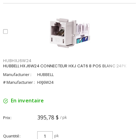
HUBHXJ6W24
HUBBELL HXJ6W24 CONNECTEUR HXJ CAT6 8 POS BLANC 24PK
Manufacturier :
HUBBELL
# Manufacturier :
HXJ6W24
En inventaire
395,78 $
Prix
/ pk
Quantité
pk