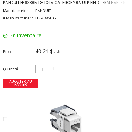
PANDUIT FP6X88MTG TX6A CATEGORY 6A UTP FIELD TERMINABLE RJ
Manufacturier :
PANDUIT
# Manufacturier :
FP6X88MTG
En inventaire
40,21 $
Prix
/ ch
Quantité
ch
AJOUTER AU
PANIER