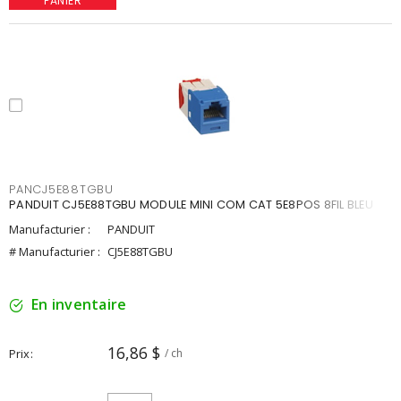
PANIER
PANCJ5E88TGBU
PANDUIT CJ5E88TGBU MODULE MINI COM CAT 5E8POS 8FIL BLEU
Manufacturier :
PANDUIT
# Manufacturier :
CJ5E88TGBU
En inventaire
16,86 $
Prix
/ ch