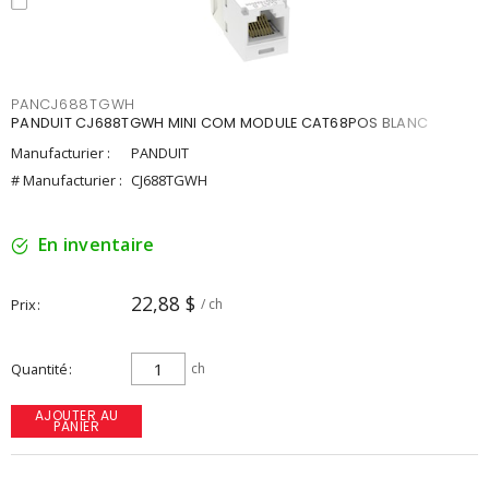
PANCJ688TGWH
PANDUIT CJ688TGWH MINI COM MODULE CAT68POS BLANC
Manufacturier :
PANDUIT
# Manufacturier :
CJ688TGWH
En inventaire
22,88 $
Prix
/ ch
Quantité
ch
AJOUTER AU
PANIER