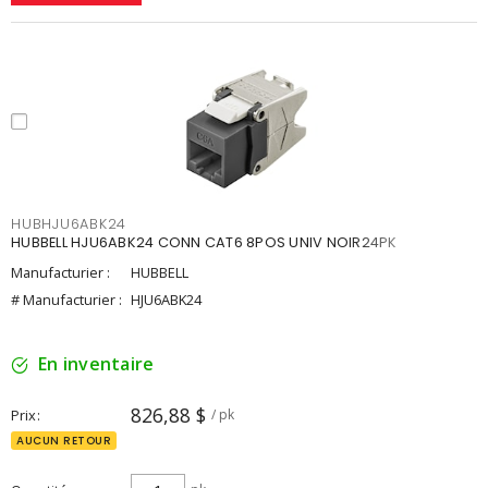
HUBHJU6ABK24
HUBBELL HJU6ABK24 CONN CAT6 8POS UNIV NOIR24PK
Manufacturier :
HUBBELL
# Manufacturier :
HJU6ABK24
En inventaire
826,88 $
Prix
/ pk
AUCUN RETOUR