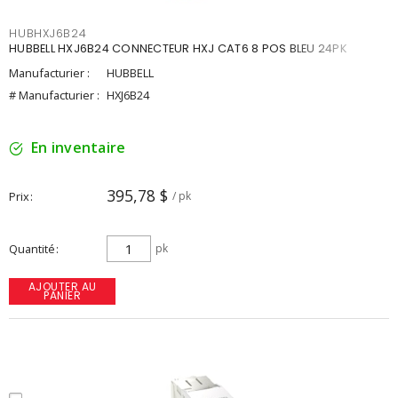
HUBHXJ6B24
HUBBELL HXJ6B24 CONNECTEUR HXJ CAT6 8 POS BLEU 24PK
Manufacturier :
HUBBELL
# Manufacturier :
HXJ6B24
En inventaire
395,78 $
Prix
/ pk
Quantité
pk
AJOUTER AU
PANIER