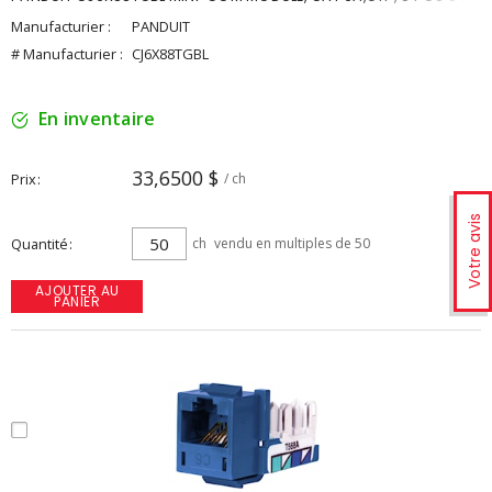
Manufacturier :
PANDUIT
# Manufacturier :
CJ6X88TGBL
En inventaire
33,6500 $
Prix
/ ch
Votre avis
Quantité
ch
vendu en multiples de 50
AJOUTER AU
PANIER