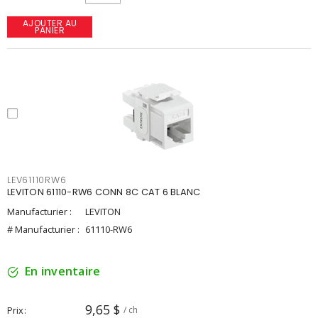
AJOUTER AU
PANIER
LEV61110RW6
LEVITON 61110-RW6 CONN 8C CAT 6 BLANC
Manufacturier :
LEVITON
# Manufacturier :
61110-RW6
En inventaire
9,65 $
Prix
/ ch