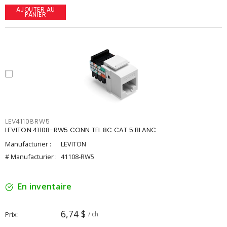
AJOUTER AU
PANIER
LEV41108RW5
LEVITON 41108-RW5 CONN TEL 8C CAT 5 BLANC
Manufacturier :
LEVITON
# Manufacturier :
41108-RW5
En inventaire
6,74 $
Prix
/ ch