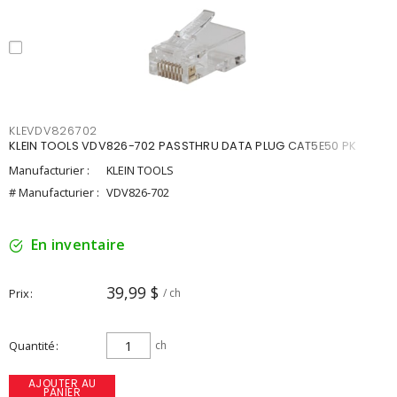
KLEVDV826702
KLEIN TOOLS VDV826-702 PASSTHRU DATA PLUG CAT5E50 PK
Manufacturier :
KLEIN TOOLS
# Manufacturier :
VDV826-702
En inventaire
39,99 $
Prix
/ ch
Quantité
ch
AJOUTER AU
PANIER