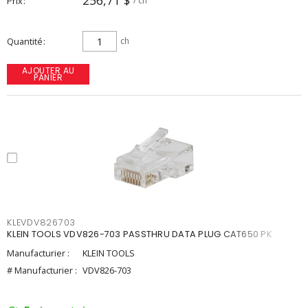
256,71 $
Prix
/ ch
Quantité
ch
AJOUTER AU
PANIER
KLEVDV826703
KLEIN TOOLS VDV826-703 PASSTHRU DATA PLUG CAT650 PK
Manufacturier :
KLEIN TOOLS
# Manufacturier :
VDV826-703