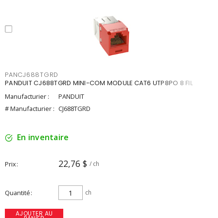
PANCJ688TGRD
PANDUIT CJ688TGRD MINI-COM MODULE CAT6 UTP8PO 8 FIL
Manufacturier :
PANDUIT
# Manufacturier :
CJ688TGRD
En inventaire
22,76 $
Prix
/ ch
Quantité
ch
AJOUTER AU