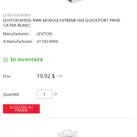
LEV6110GRW6
LEVITON 6110G-RW6 MODULE EXTREME 10G QUICKPORT PRISE
CAT6A BLANC
Manufacturier :
LEVITON
# Manufacturier :
6110G-RW6
En inventaire
19,92 $
Prix
/ ch
Quantité
ch
AJOUTER AU
PANIER