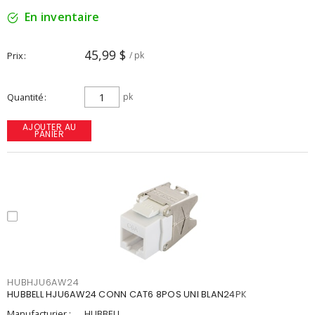
En inventaire
45,99 $
Prix
/ pk
Quantité
pk
AJOUTER AU
PANIER
HUBHJU6AW24
HUBBELL HJU6AW24 CONN CAT6 8POS UNI BLAN24PK
Manufacturier :
HUBBELL