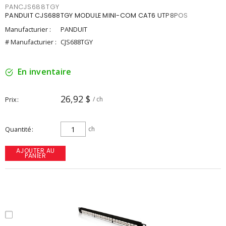
PANCJS688TGY
PANDUIT CJS688TGY MODULE MINI-COM CAT6 UTP8POS
Manufacturier :
PANDUIT
# Manufacturier :
CJS688TGY
En inventaire
26,92 $
Prix
/ ch
Quantité
ch
AJOUTER AU
PANIER