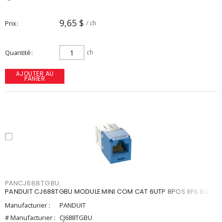
9,65 $
Prix
/ ch
Quantité
ch
AJOUTER AU
PANIER
PANCJ688TGBU
PANDUIT CJ688TGBU MODULE MINI COM CAT 6UTP 8POS 8FIL BLEU
Manufacturier :
PANDUIT
# Manufacturier :
CJ688TGBU