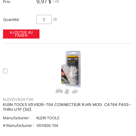
9,97 $
Prix
/ ch
Quantité
ch
AJOUTER AU
PANIER
KLEVDV826704
KLEIN TOOLS VDV826-704 CONNECTEUR RJ45 MOD. CAT6A PASS-
THRU UTP (50)
Manufacturier :
KLEIN TOOLS
# Manufacturier :
VDV826-704