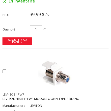
En inventaire
39,99 $
Prix
/ ch
Quantité
ch
AJOUTER AU
PANIER
LEV41084FWF
LEVITON 41084-FWF MODULE CONN TYPE F BLANC
Manufacturier :
LEVITON