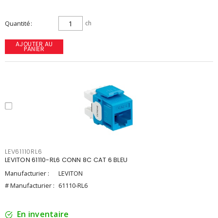
Quantité
ch
AJOUTER AU
PANIER
LEV61110RL6
LEVITON 61110-RL6 CONN 8C CAT 6 BLEU
Manufacturier :
LEVITON
# Manufacturier :
61110-RL6
En inventaire