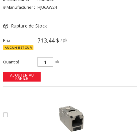
# Manufacturier :
HJU6AW24
Rupture de Stock
713,44 $
Prix
/ pk
AUCUN RETOUR
Quantité
pk
AJOUTER AU
PANIER