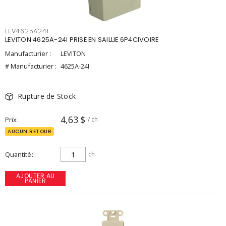
LEV4625A24I
LEVITON 4625A-24I PRISE EN SAILLIE 6P4CIVOIRE
Manufacturier :
LEVITON
# Manufacturier :
4625A-24I
Rupture de Stock
4,63 $
Prix
/ ch
AUCUN RETOUR
Quantité
ch
AJOUTER AU
PANIER