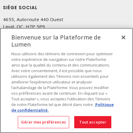
SIÈGE SOCIAL
4655, Autoroute 440 Ouest
Laval, QC, H7P 5P9
Tél.
:
450 688-9249
Bienvenue sur la Plateforme de
Sans frais
:
1 800 599-9249
Lumen
Téléc.
:
450 686-1444
Nous utilisons des témoins de connexion pour optimiser
Service d'urgence
:
1 800 363-0303
(Après les heures de
votre expérience de navigation sur notre Plateforme
bureau - 17h00 et 7h00, Frais applicables)
ainsi que la qualité du contenu et des communications.
Avec votre consentement, il est possible que nous
utilisions également des Témoins non essentiels pour
Fait au Canada avec des composants canadiens et importés
améliorer l’expérience utilisateur et analyser
l’achalandage de la Plateforme. Vous pouvez modifier
vos préférences avant de continuer. En cliquant sur «
INSCRIVEZ-VOUS À L'INFOLETTRE
Tout accepter », vous acceptez l’utilisation des Témoins
de notre Plateforme tel que décrit dans notre
Politique
Obtenez des informations à jour sur les offres de Lumen
de confidentialité.
Gérer mes préférences
Tout accepter