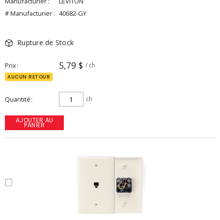
Manufacturier :
LEVITON
# Manufacturier :
40682-GY
Rupture de Stock
5,79 $
Prix
/ ch
AUCUN RETOUR
Quantité
ch
AJOUTER AU
PANIER