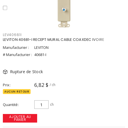
LEV40681I
LEVITON 40681-I RECEPT MURAL CABLE COAXDEC IVOIRE
Manufacturier :
LEVITON
# Manufacturier :
40681-I
Rupture de Stock
6,82 $
Prix
/ ch
AUCUN RETOUR
Quantité
ch
AJOUTER AU
PANIER