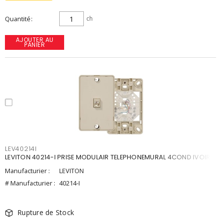
Quantité
ch
AJOUTER AU
PANIER
LEV40214I
LEVITON 40214-I PRISE MODULAIR TELEPHONEMURAL 4COND IVOIRE
Manufacturier :
LEVITON
# Manufacturier :
40214-I
Rupture de Stock