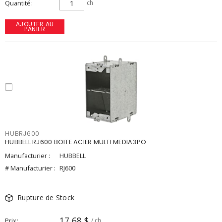
Quantité
ch
AJOUTER AU
PANIER
HUBRJ600
HUBBELL RJ600 BOITE ACIER MULTI MEDIA3PO
Manufacturier :
HUBBELL
# Manufacturier :
RJ600
Rupture de Stock
17,68 $
Prix
/ ch