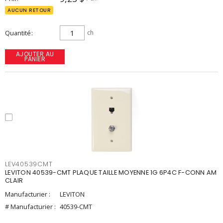
AUCUN RETOUR
Quantité
ch
AJOUTER AU
PANIER
LEV40539CMT
LEVITON 40539-CMT PLAQUE TAILLE MOYENNE 1G 6P4C F-CONN AM
CLAIR
Manufacturier :
LEVITON
# Manufacturier :
40539-CMT