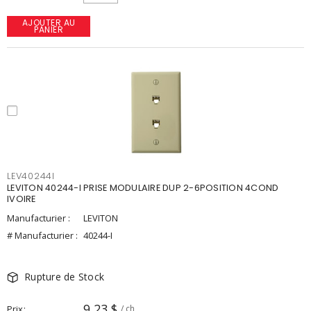
AJOUTER AU
PANIER
LEV40244I
LEVITON 40244-I PRISE MODULAIRE DUP 2-6POSITION 4COND
IVOIRE
Manufacturier :
LEVITON
# Manufacturier :
40244-I
Rupture de Stock
9,23 $
Prix
/ ch