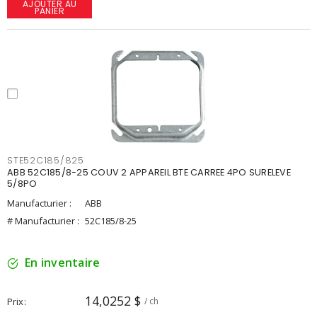
AJOUTER AU
PANIER
STE52C185/825
ABB 52C185/8-25 COUV 2 APPAREIL BTE CARREE 4PO SURELEVE
5/8PO
Manufacturier :
ABB
# Manufacturier :
52C185/8-25
En inventaire
14,0252 $
Prix
/ ch