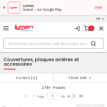
Lumen
Voir
Gratuit – sur Google Play
FR
0
PRODUITS
cabinets
Couvertures, plaques arrières et
accessoires
FILTRES
0
TRIER PAR
2 151
Produits
Page
de
90
AJOUTER AU