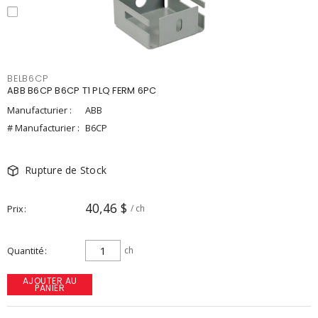
BELB6CP
ABB B6CP B6CP T1 PLQ FERM 6PC
Manufacturier :
ABB
# Manufacturier :
B6CP
Rupture de Stock
40,46 $
Prix
/ ch
Quantité
ch
AJOUTER AU
PANIER