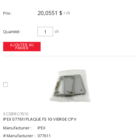
20,0551 $
Prix
/ ch
Quantité
ch
AJOUTER AU
PANIER
SCEBRC1510
IPEX 077611 PLAQUE FS 1G VIERGE CPV
Manufacturier :
IPEX
# Manufacturier :
077611