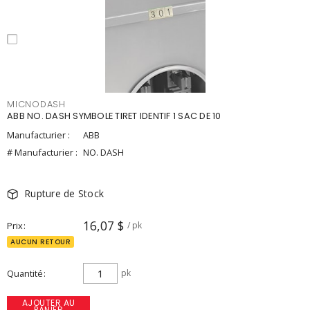
MICNODASH
ABB NO. DASH SYMBOLE TIRET IDENTIF 1 SAC DE 10
Manufacturier :
ABB
# Manufacturier :
NO. DASH
Rupture de Stock
16,07 $
Prix
/ pk
AUCUN RETOUR
Quantité
pk
AJOUTER AU
PANIER