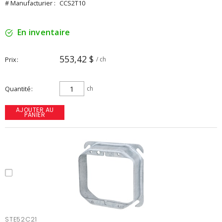
# Manufacturier :
CCS2T10
En inventaire
553,42 $
Prix
/ ch
Quantité
ch
AJOUTER AU
PANIER
STE52C21