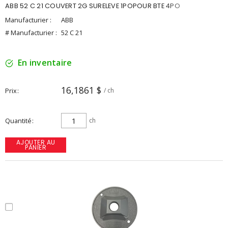
ABB 52 C 21 COUVERT 2G SURELEVE 1POPOUR BTE 4PO
Manufacturier :
ABB
# Manufacturier :
52 C 21
En inventaire
16,1861 $
Prix
/ ch
Quantité
ch
AJOUTER AU
PANIER