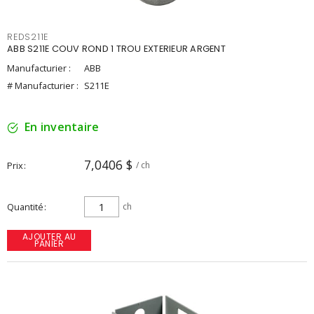
REDS211E
ABB S211E COUV ROND 1 TROU EXTERIEUR ARGENT
Manufacturier :
ABB
# Manufacturier :
S211E
En inventaire
7,0406 $
Prix
/ ch
Quantité
ch
AJOUTER AU
PANIER