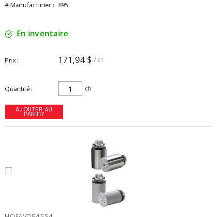
# Manufacturier :
895
En inventaire
171,94 $
Prix
/ ch
Quantité
ch
AJOUTER AU
PANIER
HOFAVDR4SS4