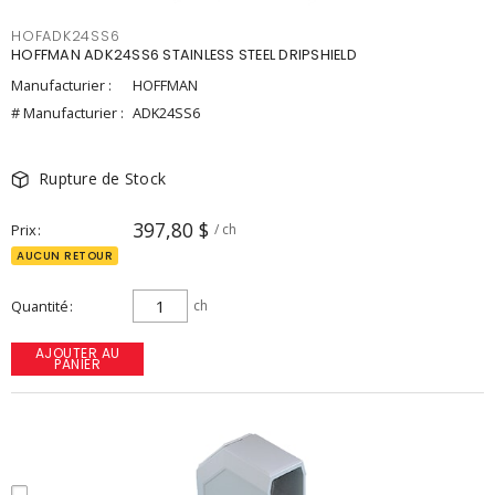
HOFADK24SS6
HOFFMAN ADK24SS6 STAINLESS STEEL DRIPSHIELD
Manufacturier :
HOFFMAN
# Manufacturier :
ADK24SS6
Rupture de Stock
397,80 $
Prix
/ ch
AUCUN RETOUR
Quantité
ch
AJOUTER AU
PANIER