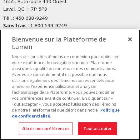
4655, Autoroute 440 Ouest
Laval, QC, H7P 5P9
Tél.
:
450 688-9249
Sans frais
:
1 800 599-9249
Téléc.
:
450 686-1444
Bienvenue sur la Plateforme de
Service d'urgence
:
1 800 363-0303
(Après les heures de
Lumen
bureau - 17h00 et 7h00, Frais applicables)
Nous utilisons des témoins de connexion pour optimiser
Fait au Canada avec des composants canadiens et importés
votre expérience de navigation sur notre Plateforme
ainsi que la qualité du contenu et des communications.
Avec votre consentement, il est possible que nous
INSCRIVEZ-VOUS À L'INFOLETTRE
utilisions également des Témoins non essentiels pour
améliorer l’expérience utilisateur et analyser
l’achalandage de la Plateforme. Vous pouvez modifier
Obtenez des informations à jour sur les offres de Lumen
vos préférences avant de continuer. En cliquant sur «
Tout accepter », vous acceptez l’utilisation des Témoins
de notre Plateforme tel que décrit dans notre
Politique
de confidentialité.
Gérer mes préférences
Tout accepter