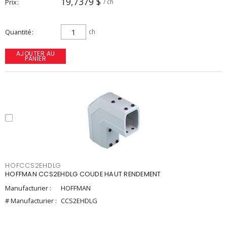
19,7379 $
Prix
/ ch
Quantité
ch
AJOUTER AU
PANIER
HOFCCS2EHDLG
HOFFMAN CCS2EHDLG COUDE HAUT RENDEMENT
Manufacturier :
HOFFMAN
# Manufacturier :
CCS2EHDLG