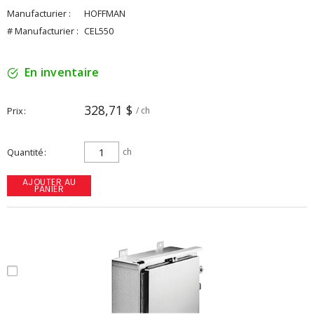
Manufacturier :
HOFFMAN
# Manufacturier :
CEL550
En inventaire
328,71 $
Prix
/ ch
Quantité
ch
AJOUTER AU
PANIER