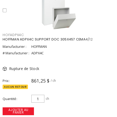
HOFADPX4C
HOFFMAN ADPX4C SUPPORT DOC 305X457 CEMA4/12
Manufacturier :
HOFFMAN
# Manufacturier :
ADPX4C
Rupture de Stock
861,25 $
Prix
/ ch
AUCUN RETOUR
Quantité
ch
AJOUTER AU
PANIER