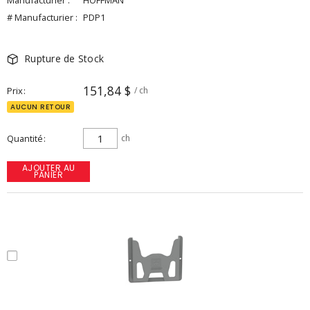
Manufacturier :
HOFFMAN
# Manufacturier :
PDP1
Rupture de Stock
151,84 $
Prix
/ ch
AUCUN RETOUR
Quantité
ch
AJOUTER AU
PANIER