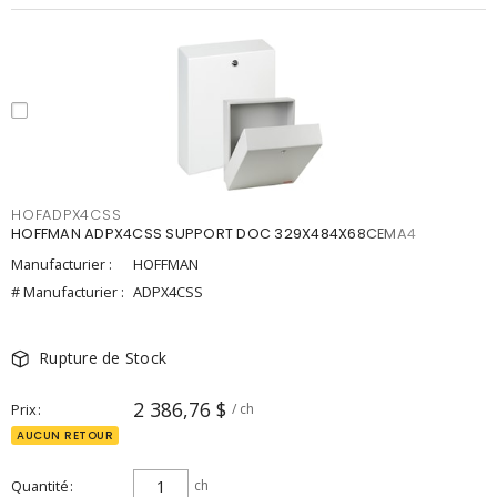
HOFADPX4CSS
HOFFMAN ADPX4CSS SUPPORT DOC 329X484X68CEMA4
Manufacturier :
HOFFMAN
# Manufacturier :
ADPX4CSS
Rupture de Stock
2 386,76 $
Prix
/ ch
AUCUN RETOUR
Quantité
ch