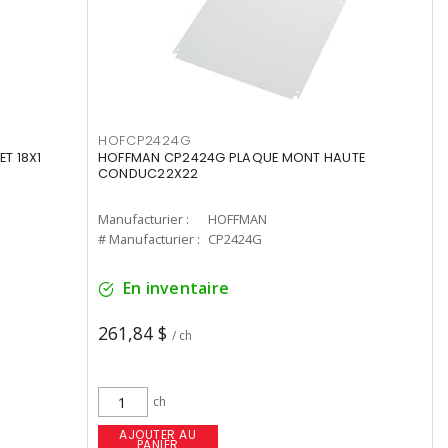
HOFCP2424G
T 18X1
HOFFMAN CP2424G PLAQUE MONT HAUTE
CONDUC22X22
Manufacturier :
HOFFMAN
# Manufacturier :
CP2424G
En inventaire
261,84 $
/ ch
ch
AJOUTER AU
PANIER