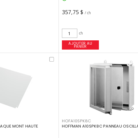
357,75 $
/ ch
ch
AJOUTER AU
PANIER
HOFA10SPK8C
LAQUE MONT HAUTE
HOFFMAN A10SPK8C PANNEAU OSCILLAN