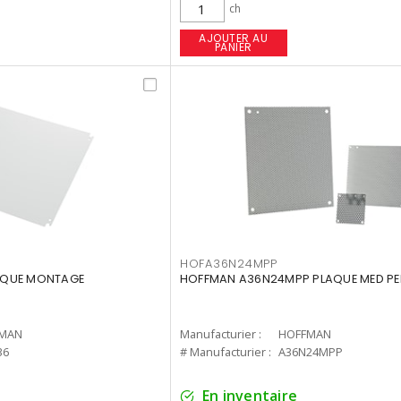
ch
AJOUTER AU
PANIER
HOFA36N24MPP
AQUE MONTAGE
HOFFMAN A36N24MPP PLAQUE MED PE
MAN
Manufacturier :
HOFFMAN
36
# Manufacturier :
A36N24MPP
En inventaire