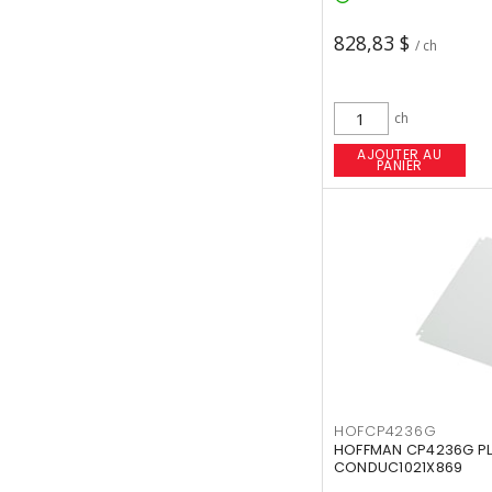
828,83 $
/ ch
ch
AJOUTER AU
PANIER
HOFCP4236G
HOFFMAN CP4236G P
CONDUC1021X869