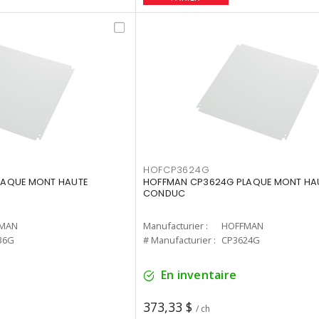
HOFCP3624G
LAQUE MONT HAUTE
HOFFMAN CP3624G PLAQUE MONT HA
CONDUC
MAN
Manufacturier :
HOFFMAN
36G
# Manufacturier :
CP3624G
En inventaire
373,33 $
/ ch