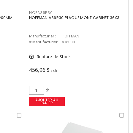
HOFA36P30
X200MM
HOFFMAN A36P30 PLAQUE MONT CABINET 36X3
Manufacturier :
HOFFMAN
# Manufacturier :
A36P30
Rupture de Stock
456,96 $
/ ch
ch
AJOUTER AU
PANIER