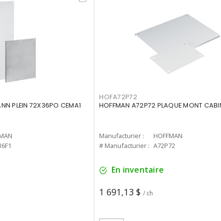
HOFA72P72
NN PLEIN 72X36PO CEMA1
HOFFMAN A72P72 PLAQUE MONT CABIN
MAN
Manufacturier :
HOFFMAN
36F1
# Manufacturier :
A72P72
En inventaire
1 691,13 $
/ ch