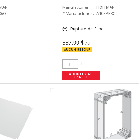
MAN
Manufacturier :
HOFFMAN
36G
# Manufacturier :
A10SPK8C
Rupture de Stock
337,99 $
/ ch
AUCUN RETOUR
ch
AJOUTER AU
PANIER