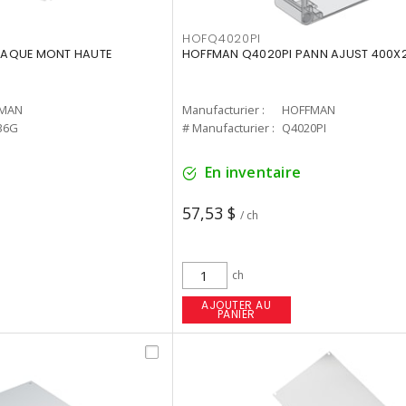
HOFQ4020PI
LAQUE MONT HAUTE
HOFFMAN Q4020PI PANN AJUST 400
MAN
Manufacturier :
HOFFMAN
36G
# Manufacturier :
Q4020PI
En inventaire
57,53 $
/ ch
ch
AJOUTER AU
PANIER