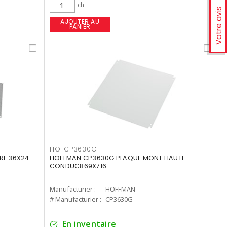
ch
Votre avis
AJOUTER AU
PANIER
HOFCP3630G
RF 36X24
HOFFMAN CP3630G PLAQUE MONT HAUTE
CONDUC869X716
Manufacturier :
HOFFMAN
# Manufacturier :
CP3630G
En inventaire