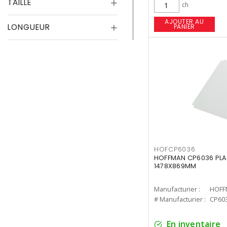
TAILLE
ch
AJOUTER AU
LONGUEUR
PANIER
HOFCP6036
HOFFMAN CP6036 PL
1478X869MM
Manufacturier :
HOFF
# Manufacturier :
CP60
En inventaire