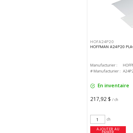
HOFA24P20
HOFFMAN A24P20 PLA
Manufacturier :
HOFF
# Manufacturier :
A24P
En inventaire
217,92 $
/ ch
ch
AJOUTER AU
PANIER