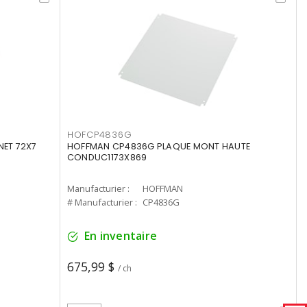
HOFCP4836G
ET 72X7
HOFFMAN CP4836G PLAQUE MONT HAUTE
CONDUC1173X869
Manufacturier :
HOFFMAN
# Manufacturier :
CP4836G
En inventaire
675,99 $
/ ch