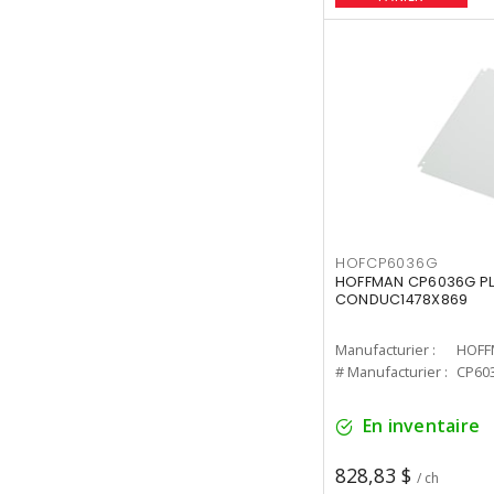
HOFCP6036G
HOFFMAN CP6036G P
CONDUC1478X869
Manufacturier :
HOFF
# Manufacturier :
CP60
En inventaire
828,83 $
/ ch