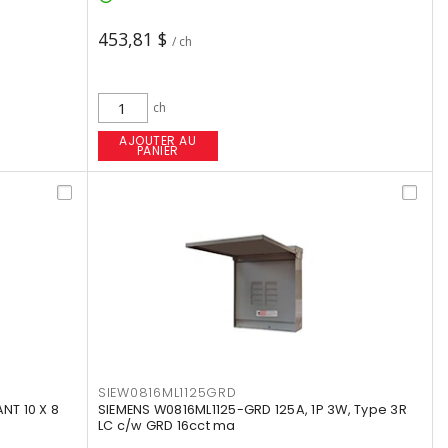
453,81 $
/ ch
ch
AJOUTER AU
PANIER
SIEW0816ML1125GRD
T 10 X 8
SIEMENS W0816ML1125-GRD 125A, 1P 3W, Type 3R
LC c/w GRD 16cct ma