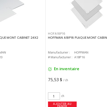
HOFA18P16
QUE MONT CABINET 24X2
HOFFMAN A18P16 PLAQUE MONT CABINE
MAN
Manufacturier :
HOFFMAN
20
# Manufacturier :
A18P16
En inventaire
75,53 $
/ ch
ch
AJOUTER AU
PANIER