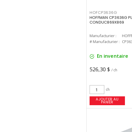
HOFCP3636G
HOFFMAN CP3636G P
CONDUC869X869
Manufacturier :
HOFF
# Manufacturier :
CP36
En inventaire
526,30 $
/ ch
ch
AJOUTER AU
PANIER