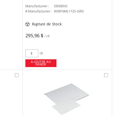
Manufacturier :
SIEMENS
# Manufacturier :
W0816ML1125-GRD
Rupture de Stock
295,96 $
/ ch
ch
AJOUTER AU
PANIER