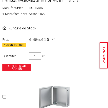
HOFFMAN SY505216A ALUM HMI PORTE 500X525X180
Manufacturier :
HOFFMAN
# Manufacturier :
SY505216A
Rupture de Stock
4 486,44 $
Prix
/ ch
AUCUN RETOUR
Votre avis
Quantité
ch
AJOUTER AU
PANIER