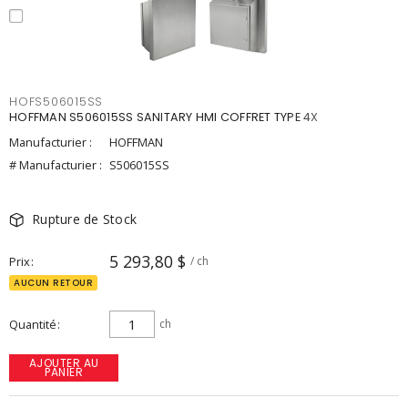
HOFS506015SS
HOFFMAN S506015SS SANITARY HMI COFFRET TYPE 4X
Manufacturier :
HOFFMAN
# Manufacturier :
S506015SS
Rupture de Stock
5 293,80 $
Prix
/ ch
AUCUN RETOUR
Quantité
ch
AJOUTER AU
PANIER