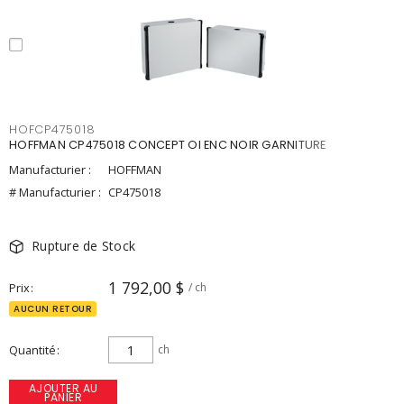
HOFCP475018
HOFFMAN CP475018 CONCEPT OI ENC NOIR GARNITURE
Manufacturier :
HOFFMAN
# Manufacturier :
CP475018
Rupture de Stock
1 792,00 $
Prix
/ ch
AUCUN RETOUR
Quantité
ch
AJOUTER AU
PANIER