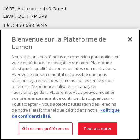
4655, Autoroute 440 Ouest
Laval, QC, H7P 5P9
Tél.
:
450 688-9249
Sans frais
:
1 800 599-9249
Bienvenue sur la Plateforme de
Téléc.
:
450 686-1444
Lumen
Service d'urgence
:
1 800 363-0303
(Après les heures de
bureau - 17h00 et 7h00, Frais applicables)
Nous utilisons des témoins de connexion pour optimiser
votre expérience de navigation sur notre Plateforme
ainsi que la qualité du contenu et des communications.
Fait au Canada avec des composants canadiens et importés
Avec votre consentement, il est possible que nous
utilisions également des Témoins non essentiels pour
améliorer l’expérience utilisateur et analyser
INSCRIVEZ-VOUS À L'INFOLETTRE
l’achalandage de la Plateforme. Vous pouvez modifier
vos préférences avant de continuer. En cliquant sur «
Obtenez des informations à jour sur les offres de Lumen
Tout accepter », vous acceptez l’utilisation des Témoins
de notre Plateforme tel que décrit dans notre
Politique
de confidentialité.
Gérer mes préférences
Tout accepter