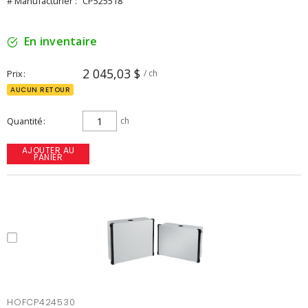
# Manufacturier :
CP525518
En inventaire
2 045,03 $
Prix
/ ch
AUCUN RETOUR
Quantité
ch
AJOUTER AU
PANIER
HOFCP424530