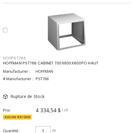
HOFPST766
HOFFMAN PST766 CABINET 700X600X600PO HAUT
Manufacturier :
HOFFMAN
# Manufacturier :
PST766
Rupture de Stock
4 334,54 $
Prix
/ ch
AUCUN RETOUR
Quantité
ch