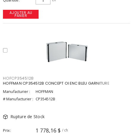
Quantité
AJOUTER AU
PANIER
HOFCP354512B
HOFFMAN CP354512B CONCEPT OI ENC BLEU GARNITURE
Manufacturier :
HOFFMAN
# Manufacturier :
CP354512B
Rupture de Stock
1 778,16 $
Prix
/ ch