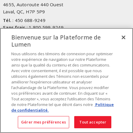
4655, Autoroute 440 Ouest
Laval, QC, H7P 5P9
Tél.
:
450 688-9249
Sans frais
:
1 800 599-9249
Téléc.
:
450 686-1444
Bienvenue sur la Plateforme de
Service d'urgence
:
1 800 363-0303
(Après les heures de
Lumen
bureau - 17h00 et 7h00, Frais applicables)
Nous utilisons des témoins de connexion pour optimiser
votre expérience de navigation sur notre Plateforme
Fait au Canada avec des composants canadiens et importés
ainsi que la qualité du contenu et des communications.
Avec votre consentement, il est possible que nous
utilisions également des Témoins non essentiels pour
INSCRIVEZ-VOUS À L'INFOLETTRE
améliorer l’expérience utilisateur et analyser
l’achalandage de la Plateforme. Vous pouvez modifier
Obtenez des informations à jour sur les offres de Lumen
vos préférences avant de continuer. En cliquant sur «
Tout accepter », vous acceptez l’utilisation des Témoins
de notre Plateforme tel que décrit dans notre
Politique
de confidentialité.
Gérer mes préférences
Tout accepter