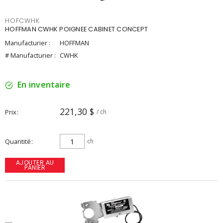
HOFCWHK
HOFFMAN CWHK POIGNEE CABINET CONCEPT
Manufacturier :
HOFFMAN
# Manufacturier :
CWHK
En inventaire
221,30 $
Prix
/ ch
Quantité
ch
AJOUTER AU
PANIER