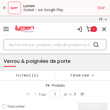
Lumen
Voir
Gratuit – sur Google Play
FR
0
PRODUITS
cabinets
Verrou & poignées de porte
FILTRES
0
TRIER PAR
74
Produits
Page
de
4
AJOUTER AU
Tout cocher
PANIER