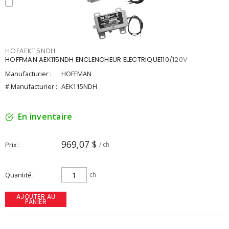
HOFAEK115NDH
HOFFMAN AEK115NDH ENCLENCHEUR ELECTRIQUE110/120V
Manufacturier :
HOFFMAN
# Manufacturier :
AEK115NDH
En inventaire
969,07 $
Prix
/ ch
Quantité
ch
AJOUTER AU
PANIER