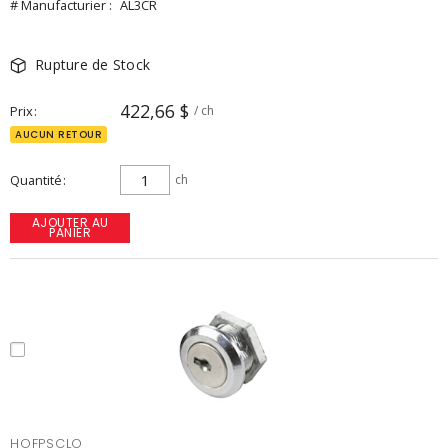
# Manufacturier :
AL3CR
Rupture de Stock
422,66 $
Prix
/ ch
AUCUN RETOUR
Quantité
ch
AJOUTER AU
PANIER
HOFPSCLO