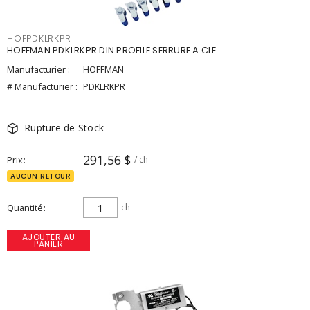
HOFPDKLRKPR
HOFFMAN PDKLRKPR DIN PROFILE SERRURE A CLE
Manufacturier :
HOFFMAN
# Manufacturier :
PDKLRKPR
Rupture de Stock
291,56 $
Prix
/ ch
AUCUN RETOUR
Quantité
ch
AJOUTER AU
PANIER