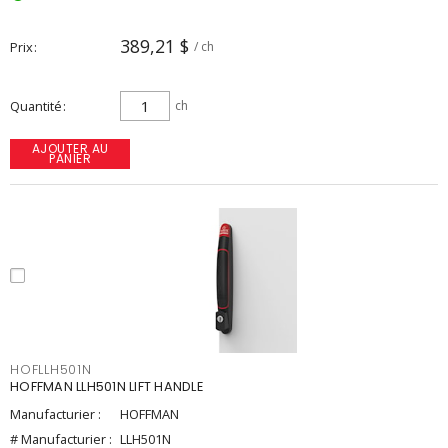
389,21 $
Prix
/ ch
Quantité
ch
AJOUTER AU
PANIER
HOFLLH501N
HOFFMAN LLH501N LIFT HANDLE
Manufacturier :
HOFFMAN
# Manufacturier :
LLH501N