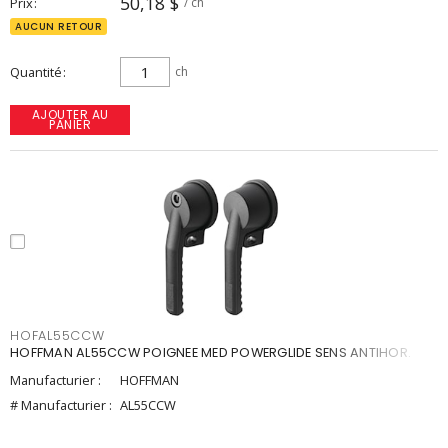
50,18 $
Prix
/ ch
AUCUN RETOUR
Quantité
ch
AJOUTER AU
PANIER
HOFAL55CCW
HOFFMAN AL55CCW POIGNEE MED POWERGLIDE SENS ANTIHOR.
Manufacturier :
HOFFMAN
# Manufacturier :
AL55CCW