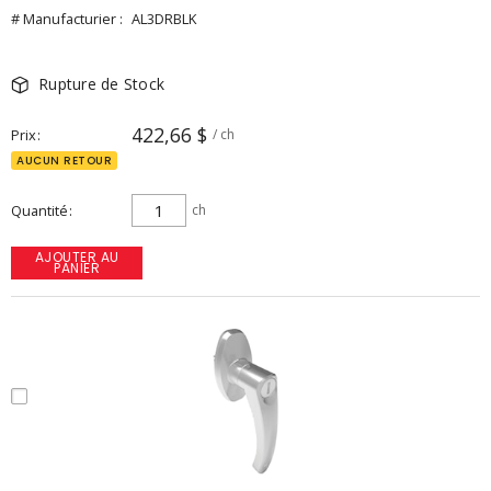
# Manufacturier :
AL3DRBLK
Rupture de Stock
422,66 $
Prix
/ ch
AUCUN RETOUR
Quantité
ch
AJOUTER AU
PANIER