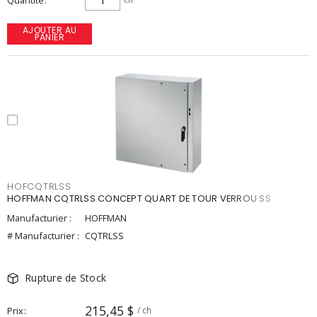
Quantité
AJOUTER AU
PANIER
HOFCQTRLSS
HOFFMAN CQTRLSS CONCEPT QUART DE TOUR VERROU SS
Manufacturier :
HOFFMAN
# Manufacturier :
CQTRLSS
Rupture de Stock
215,45 $
Prix
/ ch