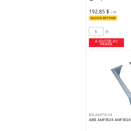
192,85 $
/ ch
AUCUN RETOUR
ch
AJOUTER AU
PANIER
BELAMF1824
ABB AMF1824 AMF1824