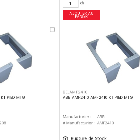
ch
AJOUTER AU
PANIER
BELAMF2410
 KT PIED MTG
ABB AMF2410 AMF2410 KT PIED MTG
Manufacturier :
ABB
208
# Manufacturier :
AMF2410
Rupture de Stock