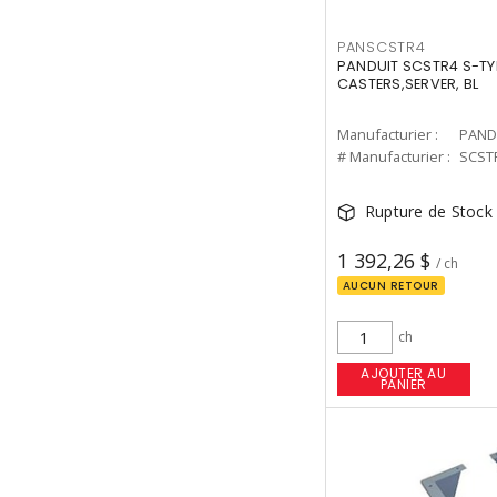
PANSCSTR4
PANDUIT SCSTR4 S-TY
CASTERS,SERVER, BL
Manufacturier :
PAND
# Manufacturier :
SCST
Rupture de Stock
1 392,26 $
/ ch
AUCUN RETOUR
ch
AJOUTER AU
PANIER