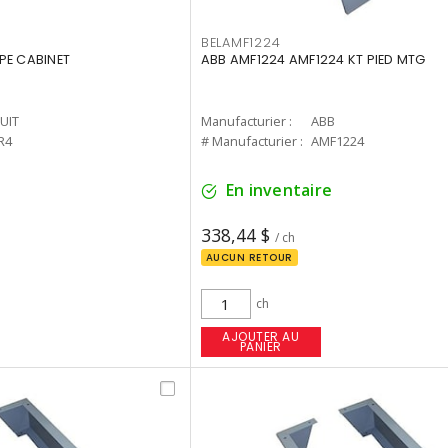
BELAMF1224
PE CABINET
ABB AMF1224 AMF1224 KT PIED MTG
UIT
Manufacturier :
ABB
R4
# Manufacturier :
AMF1224
En inventaire
338,44 $
/ ch
AUCUN RETOUR
ch
AJOUTER AU
PANIER