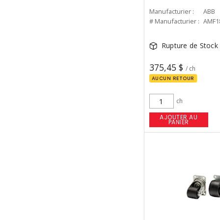
Manufacturier :
ABB
# Manufacturier :
AMF1
Rupture de Stock
375,45 $
/ ch
AUCUN RETOUR
ch
AJOUTER AU
PANIER