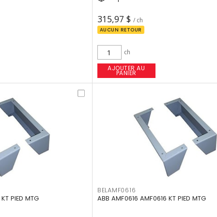
315,97 $
/ ch
AUCUN RETOUR
ch
AJOUTER AU
PANIER
BELAMF0616
 KT PIED MTG
ABB AMF0616 AMF0616 KT PIED MTG