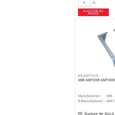
ch
AJOUTER AU
PANIER
BELAMF1208
ABB AMF1208 AMF1208
Manufacturier :
ABB
# Manufacturier :
AMF1
Rupture de Stock