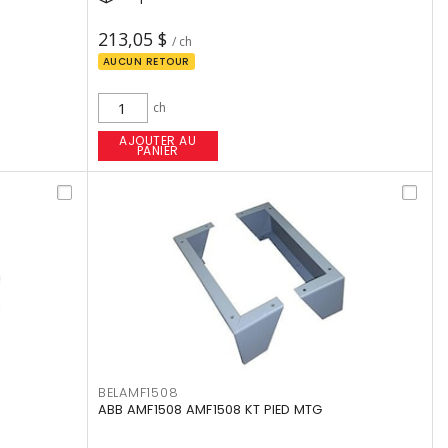
213,05 $
/ ch
AUCUN RETOUR
ch
AJOUTER AU
PANIER
BELAMF1508
ABB AMF1508 AMF1508 KT PIED MTG