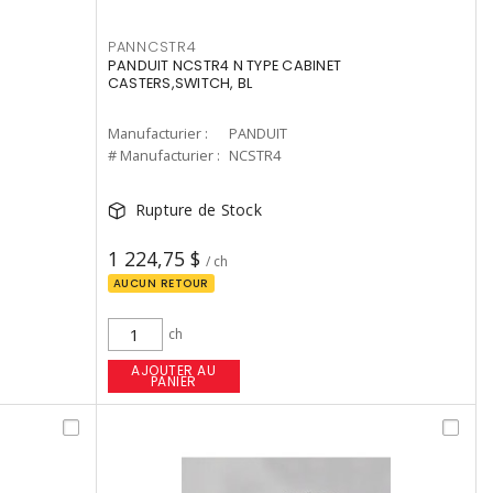
PANNCSTR4
PANDUIT NCSTR4 N TYPE CABINET
CASTERS,SWITCH, BL
Manufacturier :
PANDUIT
# Manufacturier :
NCSTR4
Rupture de Stock
1 224,75 $
/ ch
AUCUN RETOUR
ch
AJOUTER AU
PANIER