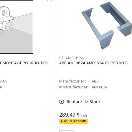
BELAMF0624
DE MONTAGE POURBOITIER
ABB AMF0624 AMF0624 KT PIED MTG
MAN
Manufacturier :
ABB
K
# Manufacturier :
AMF0624
Rupture de Stock
289,49 $
/ ch
AUCUN RETOUR