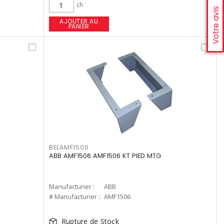
ch
Votre avis
AJOUTER AU
PANIER
BELAMF1506
ABB AMF1506 AMF1506 KT PIED MTG
Manufacturier :
ABB
# Manufacturier :
AMF1506
Rupture de Stock