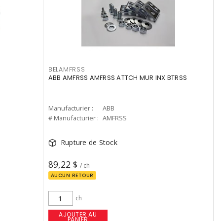
BELAMFRSS
ABB AMFRSS AMFRSS ATTCH MUR INX BTRSS
Manufacturier :
ABB
# Manufacturier :
AMFRSS
Rupture de Stock
89,22 $
/ ch
AUCUN RETOUR
ch
AJOUTER AU
PANIER