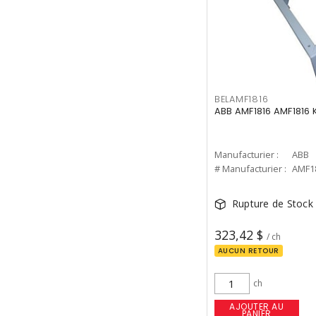
BELAMF1816
ABB AMF1816 AMF1816 
Manufacturier :
ABB
# Manufacturier :
AMF1
Rupture de Stock
323,42 $
/ ch
AUCUN RETOUR
ch
AJOUTER AU
PANIER