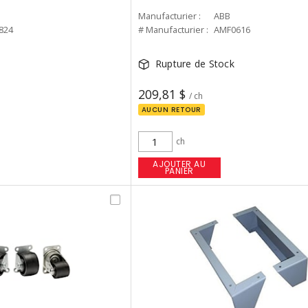
Manufacturier :
ABB
824
# Manufacturier :
AMF0616
Rupture de Stock
209,81 $
/ ch
AUCUN RETOUR
ch
AJOUTER AU
PANIER