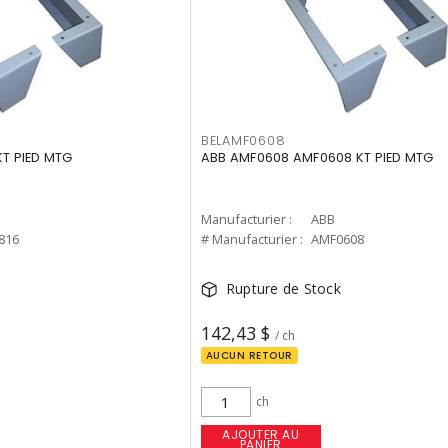
BELAMF0608
KT PIED MTG
ABB AMF0608 AMF0608 KT PIED MTG
Manufacturier :
ABB
816
# Manufacturier :
AMF0608
Rupture de Stock
142,43 $
/ ch
AUCUN RETOUR
ch
AJOUTER AU
PANIER