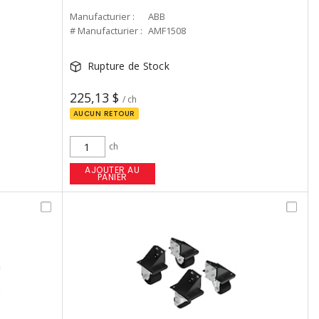
Manufacturier :
ABB
# Manufacturier :
AMF1508
Rupture de Stock
225,13 $
/ ch
AUCUN RETOUR
ch
AJOUTER AU
PANIER