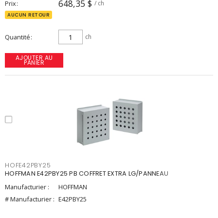
648,35 $
Prix
/ ch
AUCUN RETOUR
Quantité
ch
AJOUTER AU
PANIER
HOFE42PBY25
HOFFMAN E42PBY25 PB COFFRET EXTRA LG/PANNEAU
Manufacturier :
HOFFMAN
# Manufacturier :
E42PBY25