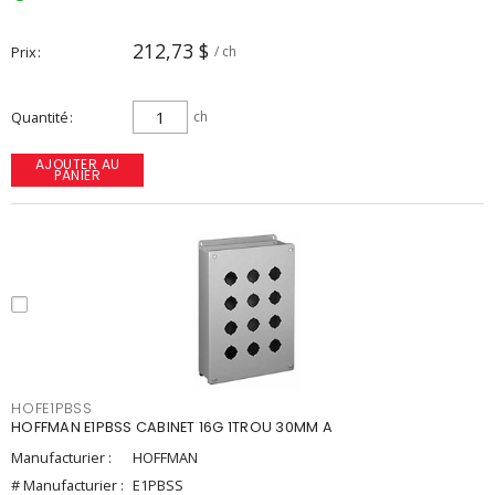
212,73 $
Prix
/ ch
Quantité
ch
AJOUTER AU
PANIER
HOFE1PBSS
HOFFMAN E1PBSS CABINET 16G 1TROU 30MM A
Manufacturier :
HOFFMAN
# Manufacturier :
E1PBSS