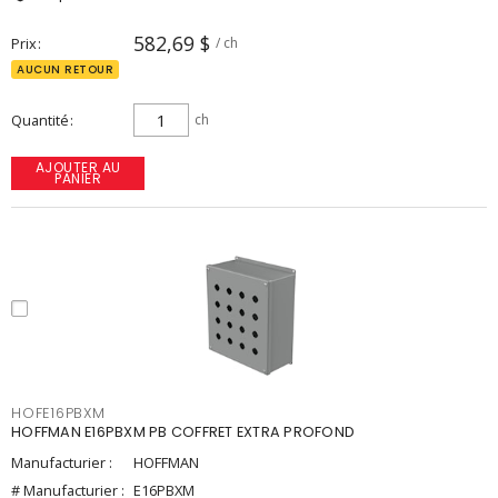
582,69 $
Prix
/ ch
AUCUN RETOUR
Quantité
ch
AJOUTER AU
PANIER
HOFE16PBXM
HOFFMAN E16PBXM PB COFFRET EXTRA PROFOND
Manufacturier :
HOFFMAN
# Manufacturier :
E16PBXM