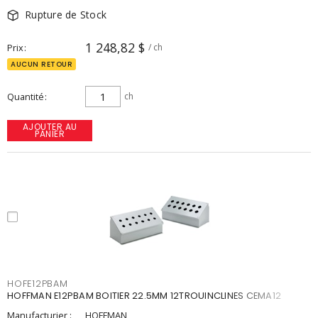
Rupture de Stock
1 248,82 $
Prix
/ ch
AUCUN RETOUR
Quantité
ch
AJOUTER AU
PANIER
HOFE12PBAM
HOFFMAN E12PBAM BOITIER 22.5MM 12TROUINCLINES CEMA12
Manufacturier :
HOFFMAN