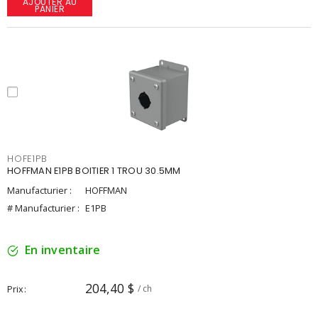
AJOUTER AU
PANIER
HOFE1PB
HOFFMAN E1PB BOITIER 1 TROU 30.5MM
Manufacturier :
HOFFMAN
# Manufacturier :
E1PB
En inventaire
204,40 $
Prix
/ ch