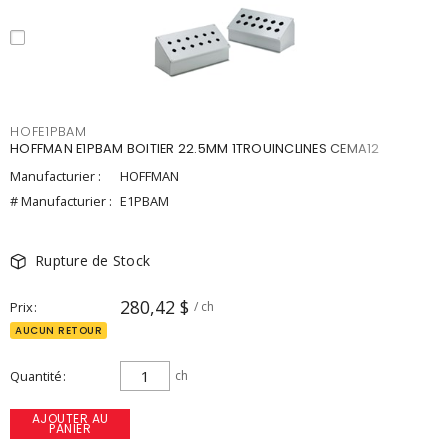
HOFE1PBAM
HOFFMAN E1PBAM BOITIER 22.5MM 1TROUINCLINES CEMA12
Manufacturier :
HOFFMAN
# Manufacturier :
E1PBAM
Rupture de Stock
280,42 $
Prix
/ ch
AUCUN RETOUR
Quantité
ch
AJOUTER AU
PANIER