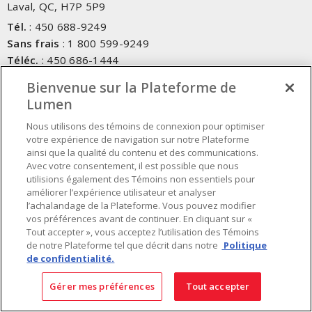
Laval, QC, H7P 5P9
Tél.
:
450 688-9249
Sans frais
:
1 800 599-9249
Téléc.
:
450 686-1444
Service d'urgence
:
1 800 363-0303
(Après les heures de
Bienvenue sur la Plateforme de
bureau - 17h00 et 7h00, Frais applicables)
Lumen
Fait au Canada avec des composants canadiens et importés
Nous utilisons des témoins de connexion pour optimiser
votre expérience de navigation sur notre Plateforme
ainsi que la qualité du contenu et des communications.
INSCRIVEZ-VOUS À L'INFOLETTRE
Avec votre consentement, il est possible que nous
utilisions également des Témoins non essentiels pour
améliorer l’expérience utilisateur et analyser
Obtenez des informations à jour sur les offres de Lumen
l’achalandage de la Plateforme. Vous pouvez modifier
vos préférences avant de continuer. En cliquant sur «
Tout accepter », vous acceptez l’utilisation des Témoins
de notre Plateforme tel que décrit dans notre
Politique
de confidentialité.
Gérer mes préférences
Tout accepter