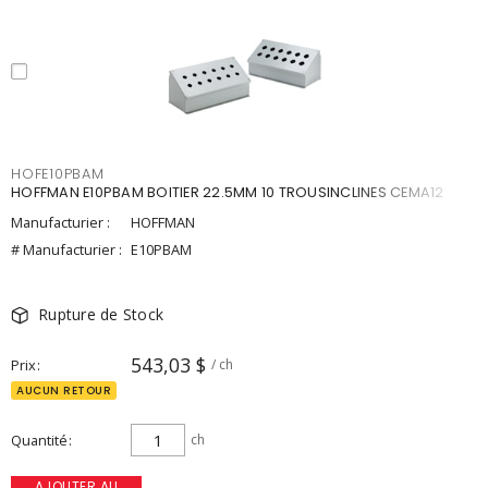
HOFE10PBAM
HOFFMAN E10PBAM BOITIER 22.5MM 10 TROUSINCLINES CEMA12
Manufacturier :
HOFFMAN
# Manufacturier :
E10PBAM
Rupture de Stock
543,03 $
Prix
/ ch
AUCUN RETOUR
Quantité
ch
AJOUTER AU