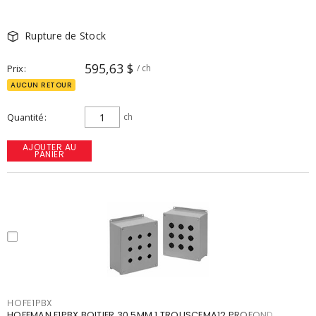
Rupture de Stock
595,63 $
Prix
/ ch
AUCUN RETOUR
Quantité
ch
AJOUTER AU
PANIER
HOFE1PBX
HOFFMAN E1PBX BOITIER 30.5MM 1 TROUSCEMA12 PROFOND