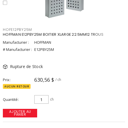
HOFE12PBY25M
HOFFMAN E12PBY25M BOITIER XLARGE 22.5MM12 TROUS
Manufacturier :
HOFFMAN
# Manufacturier :
E12PBY25M
Rupture de Stock
630,56 $
Prix
/ ch
AUCUN RETOUR
Quantité
ch
AJOUTER AU
PANIER