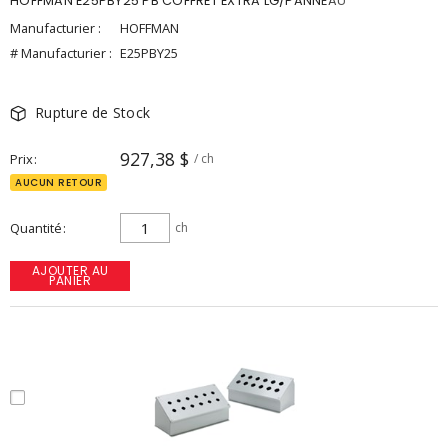
HOFFMAN E25PBY25 PB COFFRET EXTRA LG/PANNEAU
Manufacturier :
HOFFMAN
# Manufacturier :
E25PBY25
Rupture de Stock
927,38 $
Prix
/ ch
AUCUN RETOUR
Quantité
ch
AJOUTER AU
PANIER