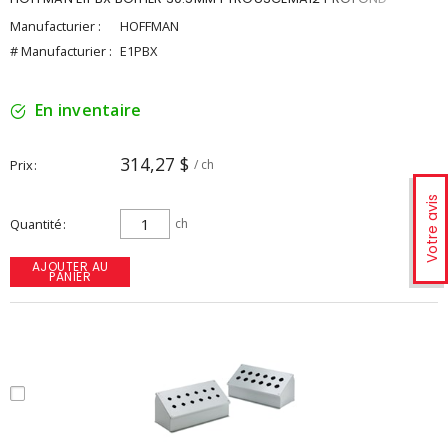
Manufacturier :
HOFFMAN
# Manufacturier :
E1PBX
En inventaire
314,27 $
Prix
/ ch
Votre avis
Quantité
ch
AJOUTER AU
PANIER