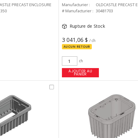
ASTLE PRECAST ENCLOSURE
Manufacturier :
OLDCASTLE PRECAST 
1350
# Manufacturier :
30481703
Rupture de Stock
3 041,06 $
/ ch
AUCUN RETOUR
ch
AJOUTER AU
PANIER