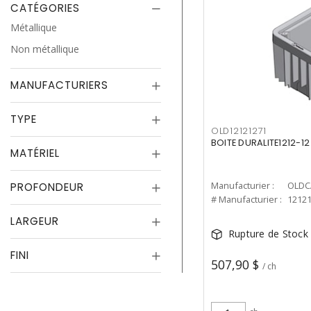
CATÉGORIES
Métallique
Non métallique
MANUFACTURIERS
TYPE
OLD12121271
BOITE DURALITE1212-12
MATÉRIEL
Manufacturier :
OLDC
PROFONDEUR
# Manufacturier :
1212
LARGEUR
Rupture de Stock
FINI
507,90 $
/ ch