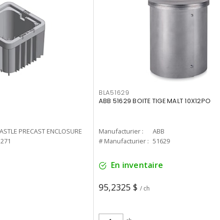
BLA51629
ABB 51629 BOITE TIGE MALT 10X12PO
ASTLE PRECAST ENCLOSURE
Manufacturier :
ABB
1271
# Manufacturier :
51629
En inventaire
95,2325 $
/ ch