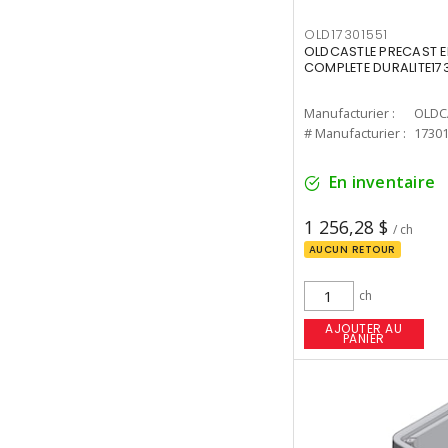
OLD17301551
OLDCASTLE PRECAST E
COMPLETE DURALITE17
Manufacturier :
OLDC
# Manufacturier :
1730
En inventaire
1 256,28 $
/ ch
AUCUN RETOUR
ch
AJOUTER AU
PANIER