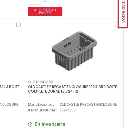
ch
Votre avis
AJOUTER AU
PANIER
OLD13241350
1243 BOITE
OLDCASTLE PRECAST ENCLOSURE 13241350 BOITE
COMPLETE DURALITE1324-12
ENCLOSURE
Manufacturier :
OLDCASTLE PRECAST ENCLOSURE
# Manufacturier :
13241350
En inventaire