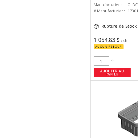
Manufacturier :
OLDC
# Manufacturier :
1730
Rupture de Stock
1 054,83 $
/ ch
AUCUN RETOUR
ch
AJOUTER AU
PANIER