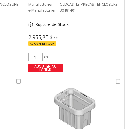
ENCLOSURE
Manufacturier :
OLDCASTLE PRECAST ENCLOSURE
# Manufacturier :
30481401
Rupture de Stock
2 955,85 $
/ ch
AUCUN RETOUR
ch
AJOUTER AU
PANIER