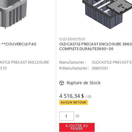
OLD36601501
24 **COUVERCLE PAS
OLDCASTLE PRECAST ENCLOSURE 36601
COMPLETE DURALITE3660-36
ASTLE PRECAST ENCLOSURE
Manufacturier :
OLDCASTLE PRECAST 
2510
# Manufacturier :
36601501
Rupture de Stock
4 516,34 $
/ ch
AUCUN RETOUR
ch
AJOUTER AU
PANIER