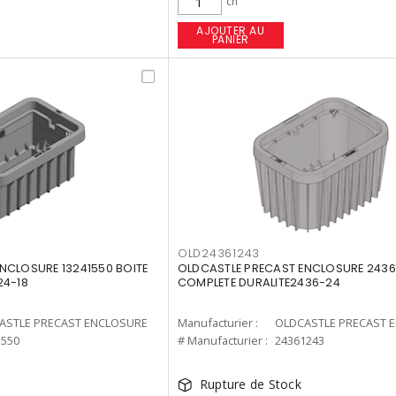
ch
AJOUTER AU
PANIER
OLD24361243
NCLOSURE 13241550 BOITE
OLDCASTLE PRECAST ENCLOSURE 2436
24-18
COMPLETE DURALITE2436-24
ASTLE PRECAST ENCLOSURE
Manufacturier :
OLDCASTLE PRECAST 
1550
# Manufacturier :
24361243
Rupture de Stock