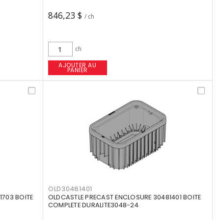
846,23 $
/ ch
ch
AJOUTER AU
PANIER
OLD30481401
703 BOITE
OLDCASTLE PRECAST ENCLOSURE 30481401 BOITE
COMPLETE DURALITE3048-24