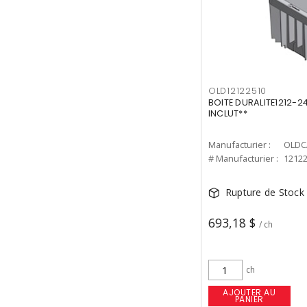
OLD12122510
BOITE DURALITE1212-
INCLUT**
Manufacturier :
OLDC
# Manufacturier :
1212
Rupture de Stock
693,18 $
/ ch
ch
AJOUTER AU
PANIER