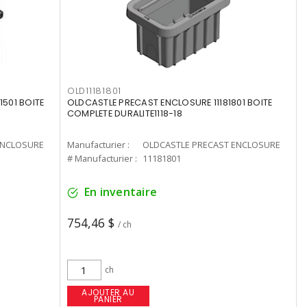
OLD11181801
501 BOITE
OLDCASTLE PRECAST ENCLOSURE 11181801 BOITE
COMPLETE DURALITE1118-18
ENCLOSURE
Manufacturier :
OLDCASTLE PRECAST ENCLOSURE
# Manufacturier :
11181801
En inventaire
754,46 $
/ ch
ch
AJOUTER AU
PANIER