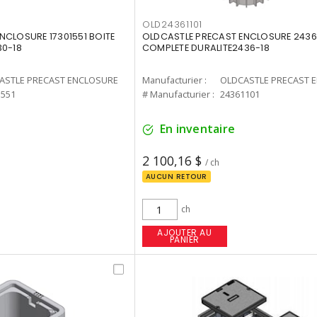
OLD24361101
NCLOSURE 17301551 BOITE
OLDCASTLE PRECAST ENCLOSURE 24361
30-18
COMPLETE DURALITE2436-18
ASTLE PRECAST ENCLOSURE
Manufacturier :
OLDCASTLE PRECAST 
1551
# Manufacturier :
24361101
En inventaire
2 100,16 $
/ ch
AUCUN RETOUR
ch
AJOUTER AU
PANIER