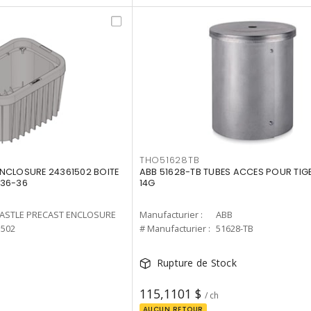
THO51628TB
NCLOSURE 24361502 BOITE
ABB 51628-TB TUBES ACCES POUR TIGE
436-36
14G
ASTLE PRECAST ENCLOSURE
Manufacturier :
ABB
1502
# Manufacturier :
51628-TB
Rupture de Stock
115,1101 $
/ ch
AUCUN RETOUR