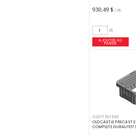
930,49 $
/ ch
ch
AJOUTER AU
PANIER
OLD17301350
OLDCASTLE PRECAST E
COMPLETE DURALITE17