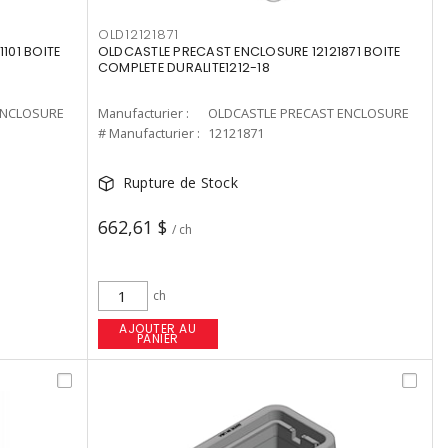
OLD12121871
101 BOITE
OLDCASTLE PRECAST ENCLOSURE 12121871 BOITE
COMPLETE DURALITE1212-18
ENCLOSURE
Manufacturier :
OLDCASTLE PRECAST ENCLOSURE
# Manufacturier :
12121871
Rupture de Stock
662,61 $
/ ch
ch
AJOUTER AU
PANIER