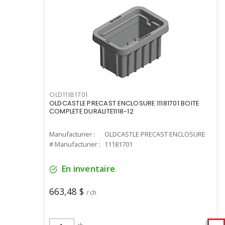
OLD11181701
OLDCASTLE PRECAST ENCLOSURE 11181701 BOITE
COMPLETE DURALITE1118-12
Manufacturier :
OLDCASTLE PRECAST ENCLOSURE
# Manufacturier :
11181701
En inventaire
663,48 $
/ ch