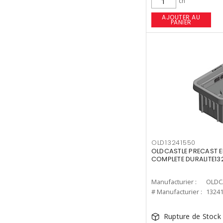
ch
AJOUTER AU
PANIER
OLD13241550
OLDCASTLE PRECAST E
COMPLETE DURALITE13
Manufacturier :
OLDC
# Manufacturier :
1324
Rupture de Stock