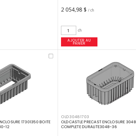
2 054,98 $
/ ch
ch
AJOUTER AU
PANIER
OLD30481703
NCLOSURE 17301350 BOITE
OLDCASTLE PRECAST ENCLOSURE 30481
30-12
COMPLETE DURALITE3048-36