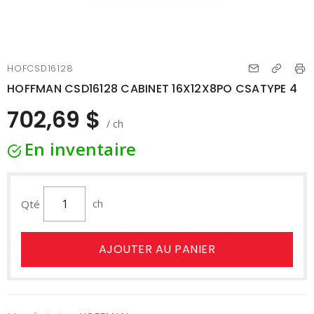
HOFCSD16128
HOFFMAN CSD16128 CABINET 16X12X8PO CSATYPE 4
702,69 $
/ ch
En inventaire
Qté
ch
AJOUTER AU PANIER