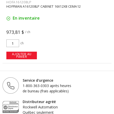
HOFA161208LP
HOFFMAN A161208LP CABINET 16X12X8 CEMA12
En inventaire
973,81 $
/ ch
ch
AJOUTER AU
PANIER
Service d'urgence
1-800-363-0303 après heures
de bureau (frais applicables)
Distributeur agréé
Rockwell Automation
Québec seulement