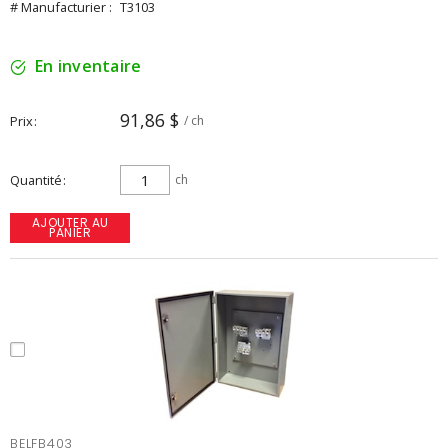
# Manufacturier :
T3103
En inventaire
91,86 $
Prix
/ ch
Quantité
ch
AJOUTER AU
PANIER
BELFB403