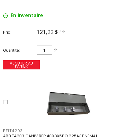
En inventaire
121,22 $
Prix
/ ch
Quantité
ch
AJOUTER AU
PANIER
BELT4203
ABB T4203 CANIV REP 48X8X5PO 225A3F NEMA1