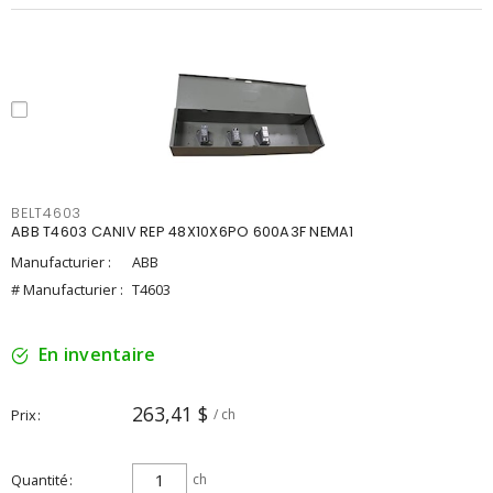
BELT4603
ABB T4603 CANIV REP 48X10X6PO 600A3F NEMA1
Manufacturier :
ABB
# Manufacturier :
T4603
En inventaire
263,41 $
Prix
/ ch
Quantité
ch