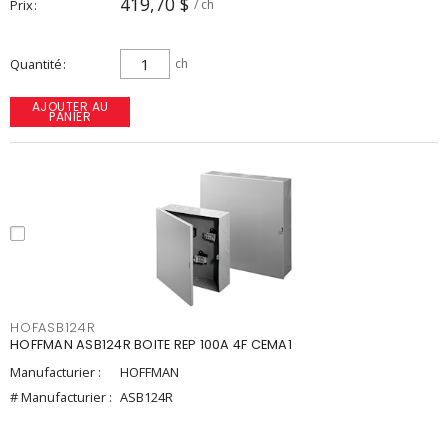
419,70 $
Prix
/ ch
Quantité
ch
AJOUTER AU
PANIER
HOFASB124R
HOFFMAN ASB124R BOITE REP 100A 4F CEMA1
Manufacturier :
HOFFMAN
# Manufacturier :
ASB124R