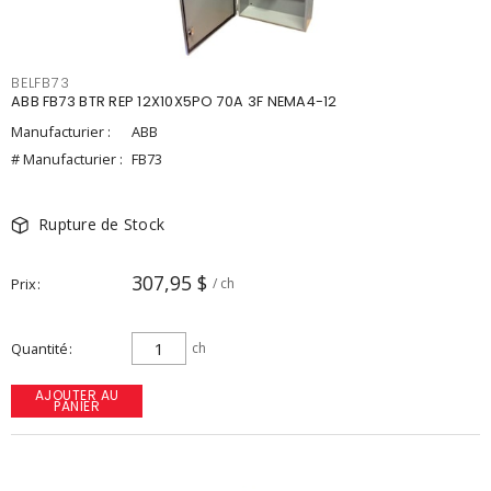
BELFB73
ABB FB73 BTR REP 12X10X5PO 70A 3F NEMA4-12
Manufacturier :
ABB
# Manufacturier :
FB73
Rupture de Stock
307,95 $
Prix
/ ch
Quantité
ch
AJOUTER AU
PANIER