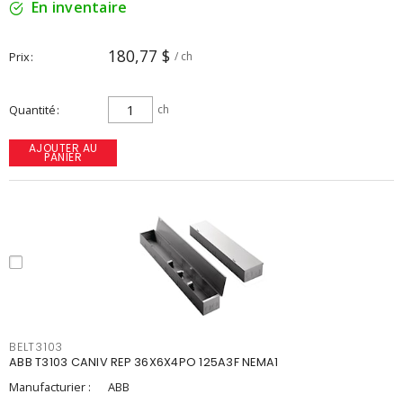
En inventaire
180,77 $
Prix
/ ch
Quantité
ch
AJOUTER AU
PANIER
BELT3103
ABB T3103 CANIV REP 36X6X4PO 125A3F NEMA1
Manufacturier :
ABB