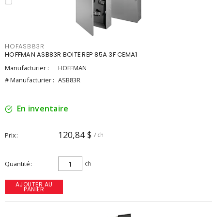
HOFASB83R
HOFFMAN ASB83R BOITE REP 85A 3F CEMA1
Manufacturier :
HOFFMAN
# Manufacturier :
ASB83R
En inventaire
120,84 $
Prix
/ ch
Quantité
ch
AJOUTER AU
PANIER