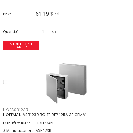
61,19 $
Prix
/ ch
Quantité
ch
AJOUTER AU
PANIER
HOFASB123R
HOFFMAN ASB123R BOITE REP 125A 3F CEMA1
Manufacturier :
HOFFMAN
# Manufacturier :
ASB123R