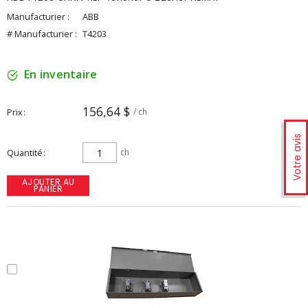
Manufacturier :
ABB
# Manufacturier :
T4203
En inventaire
156,64 $
Prix
/ ch
Votre avis
Quantité
ch
AJOUTER AU
PANIER