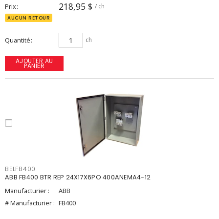
218,95 $
Prix
/ ch
AUCUN RETOUR
Quantité
ch
AJOUTER AU
PANIER
BELFB400
ABB FB400 BTR REP 24X17X6PO 400ANEMA4-12
Manufacturier :
ABB
# Manufacturier :
FB400