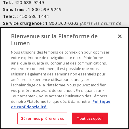
Tél.
:
450 688-9249
Sans frais
:
1 800 599-9249
Téléc.
:
450 686-1444
Service d'urgence
:
1 800 363-0303
(Après les heures de
bureau - 17h00 et 7h00, Frais applicables)
Bienvenue sur la Plateforme de
Lumen
Fait au Canada avec des composants canadiens et importés
Nous utilisons des témoins de connexion pour optimiser
votre expérience de navigation sur notre Plateforme
INSCRIVEZ-VOUS À L'INFOLETTRE
ainsi que la qualité du contenu et des communications.
Avec votre consentement, il est possible que nous
Obtenez des informations à jour sur les offres de Lumen
utilisions également des Témoins non essentiels pour
améliorer l’expérience utilisateur et analyser
l’achalandage de la Plateforme. Vous pouvez modifier
vos préférences avant de continuer. En cliquant sur «
Tout accepter », vous acceptez l’utilisation des Témoins
de notre Plateforme tel que décrit dans notre
Politique
de confidentialité.
Gérer mes préférences
Tout accepter