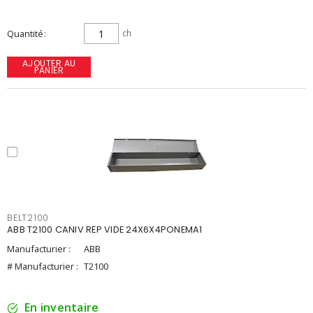
Quantité
ch
AJOUTER AU
PANIER
BELT2100
ABB T2100 CANIV REP VIDE 24X6X4PONEMA1
Manufacturier :
ABB
# Manufacturier :
T2100
En inventaire