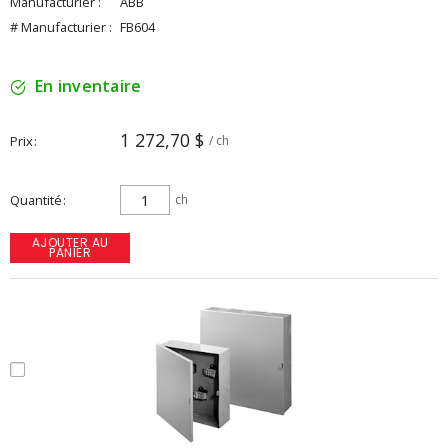
Manufacturier :
ABB
# Manufacturier :
FB604
En inventaire
1 272,70 $
Prix
/ ch
Quantité
ch
AJOUTER AU
PANIER