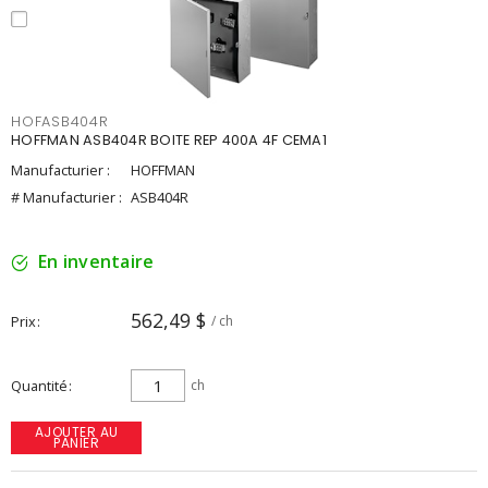
HOFASB404R
HOFFMAN ASB404R BOITE REP 400A 4F CEMA1
Manufacturier :
HOFFMAN
# Manufacturier :
ASB404R
En inventaire
562,49 $
Prix
/ ch
Quantité
ch
AJOUTER AU
PANIER