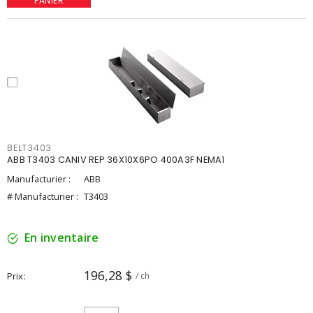
PANIER
BELT3403
ABB T3403 CANIV REP 36X10X6PO 400A3F NEMA1
Manufacturier :
ABB
# Manufacturier :
T3403
En inventaire
196,28 $
Prix
/ ch