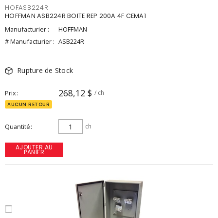
HOFASB224R
HOFFMAN ASB224R BOITE REP 200A 4F CEMA1
Manufacturier :
HOFFMAN
# Manufacturier :
ASB224R
Rupture de Stock
268,12 $
Prix
/ ch
AUCUN RETOUR
Quantité
ch
AJOUTER AU
PANIER