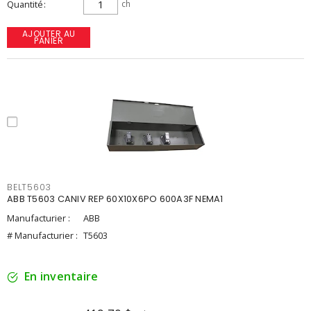
Quantité
ch
AJOUTER AU
PANIER
BELT5603
ABB T5603 CANIV REP 60X10X6PO 600A3F NEMA1
Manufacturier :
ABB
# Manufacturier :
T5603
En inventaire