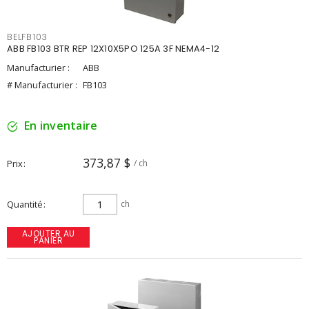
BELFB103
ABB FB103 BTR REP 12X10X5PO 125A 3F NEMA4-12
Manufacturier :
ABB
# Manufacturier :
FB103
En inventaire
373,87 $
Prix
/ ch
Quantité
ch
AJOUTER AU
PANIER