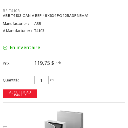
BELT4103
ABB T4103 CANIV REP 48X6X4PO 125A3F NEMA1
Manufacturier :
ABB
# Manufacturier :
T4103
En inventaire
119,75 $
Prix
/ ch
Quantité
ch
AJOUTER AU
PANIER