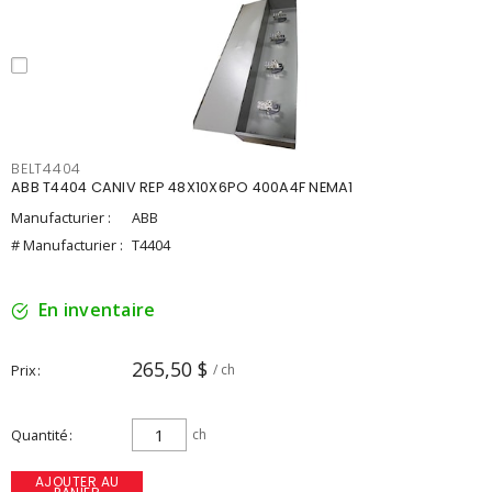
BELT4404
ABB T4404 CANIV REP 48X10X6PO 400A4F NEMA1
Manufacturier :
ABB
# Manufacturier :
T4404
En inventaire
265,50 $
Prix
/ ch
Quantité
ch
AJOUTER AU