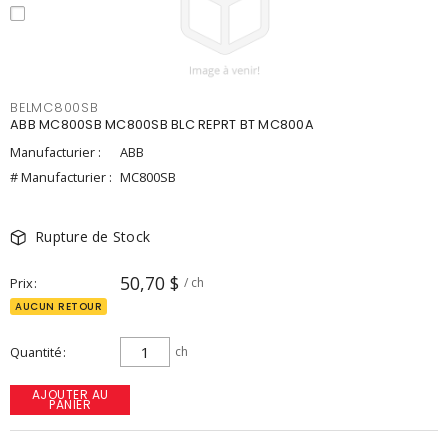
BELMC800SB
ABB MC800SB MC800SB BLC REPRT BT MC800A
Manufacturier :
ABB
# Manufacturier :
MC800SB
Rupture de Stock
50,70 $
Prix
/ ch
AUCUN RETOUR
Quantité
ch
AJOUTER AU
PANIER