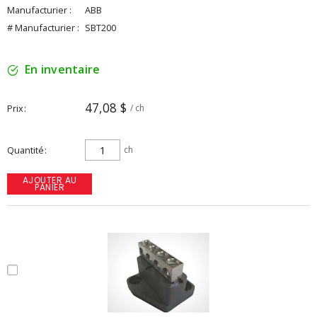
Manufacturier :
ABB
# Manufacturier :
SBT200
En inventaire
47,08 $
Prix
/ ch
Quantité
ch
AJOUTER AU
PANIER