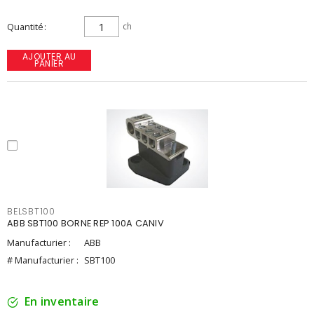
Quantité
ch
AJOUTER AU
PANIER
BELSBT100
ABB SBT100 BORNE REP 100A CANIV
Manufacturier :
ABB
# Manufacturier :
SBT100
En inventaire