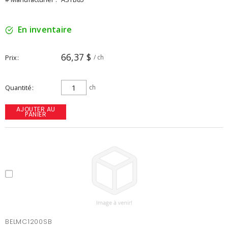
En inventaire
66,37 $
Prix
/ ch
Quantité
ch
AJOUTER AU
PANIER
BELMC1200SB