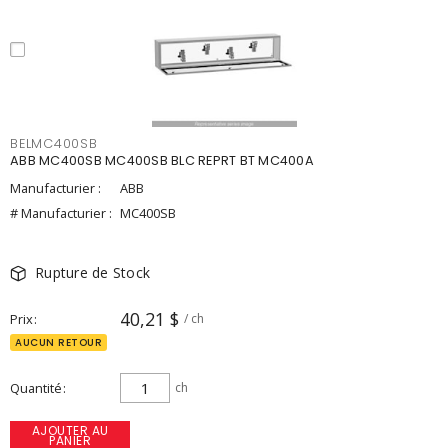
BELMC400SB
ABB MC400SB MC400SB BLC REPRT BT MC400A
Manufacturier :
ABB
# Manufacturier :
MC400SB
Rupture de Stock
40,21 $
Prix
/ ch
AUCUN RETOUR
Quantité
ch
AJOUTER AU
PANIER