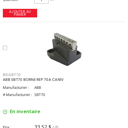
AJOUTER AU
PANIER
BELSBT70
ABB SBT70 BORNE REP 70A CANIV
Manufacturier :
ABB
# Manufacturier :
SBT70
En inventaire
33,52 $
Prix
/ ch