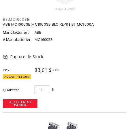
BELMC1600SB
ABB MC1600SB MC1600SB BLC REPRT BT MC1600A
Manufacturier :
ABB
# Manufacturier :
MC1600SB
Rupture de Stock
83,61 $
Prix
/ ch
AUCUN RETOUR
Quantité
ch
AJOUTER AU
PANIER