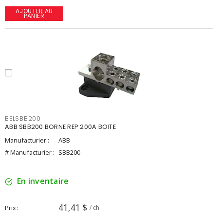
AJOUTER AU
PANIER
BELSBB200
ABB SBB200 BORNE REP 200A BOITE
Manufacturier :
ABB
# Manufacturier :
SBB200
En inventaire
41,41 $
Prix
/ ch