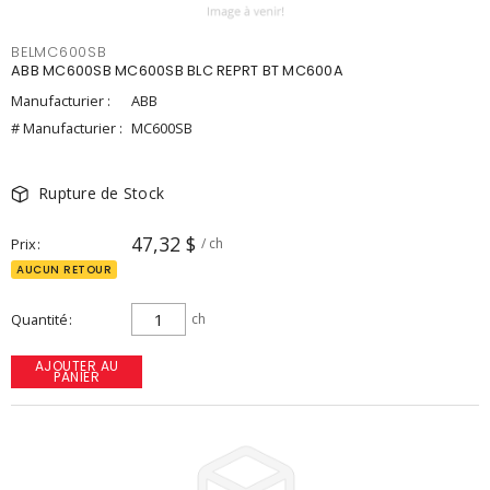
BELMC600SB
ABB MC600SB MC600SB BLC REPRT BT MC600A
Manufacturier :
ABB
# Manufacturier :
MC600SB
Rupture de Stock
47,32 $
Prix
/ ch
AUCUN RETOUR
Quantité
ch
AJOUTER AU
PANIER