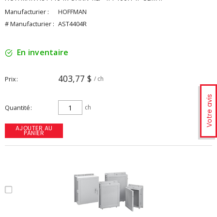
Manufacturier :
HOFFMAN
# Manufacturier :
AST4404R
En inventaire
403,77 $
Prix
/ ch
Votre avis
Quantité
ch
AJOUTER AU
PANIER