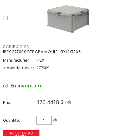
SCEJBX12126
IPEX 277009 BTE CPV MOULE JBX12X12X6
Manufacturier :
IPEX
# Manufacturier :
277009
En inventaire
476,4418 $
Prix
/ ch
Quantité
ch
AJOUTER AU