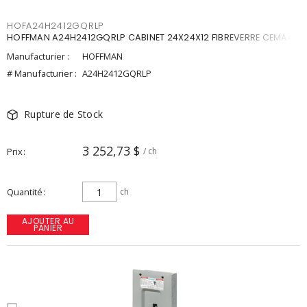
HOFA24H2412GQRLP
HOFFMAN A24H2412GQRLP CABINET 24X24X12 FIBREVERRE CEMA4X
Manufacturier :
HOFFMAN
# Manufacturier :
A24H2412GQRLP
Rupture de Stock
3 252,73 $
Prix
/ ch
Quantité
ch
AJOUTER AU
PANIER