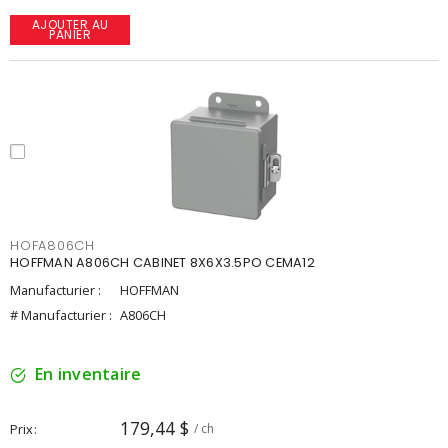
AJOUTER AU
PANIER
HOFA806CH
HOFFMAN A806CH CABINET 8X6X3.5PO CEMA12
Manufacturier :
HOFFMAN
# Manufacturier :
A806CH
En inventaire
179,44 $
Prix
/ ch