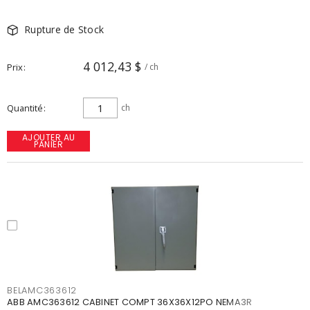
Rupture de Stock
4 012,43 $
Prix
/ ch
Quantité
ch
AJOUTER AU
PANIER
BELAMC363612
ABB AMC363612 CABINET COMPT 36X36X12PO NEMA3R