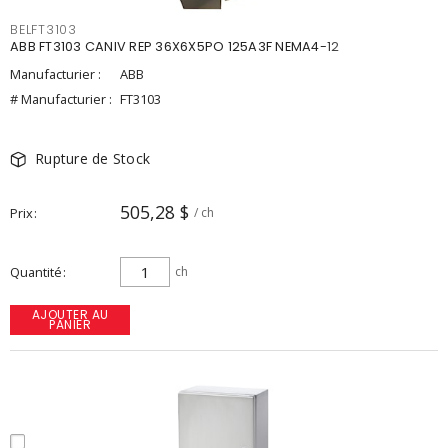
BELFT3103
ABB FT3103 CANIV REP 36X6X5PO 125A3F NEMA4-12
Manufacturier :
ABB
# Manufacturier :
FT3103
Rupture de Stock
505,28 $
Prix
/ ch
Quantité
ch
AJOUTER AU
PANIER