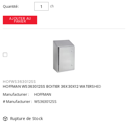
Quantité
ch
AJOUTER AU
PANIER
HOFWS363012SS
HOFFMAN WS363012SS BOITIER 36X30X12 WATERSHED
Manufacturier :
HOFFMAN
# Manufacturier :
WS363012SS
Rupture de Stock