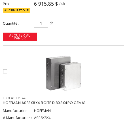
6 915,85 $
Prix
/ ch
AUCUN RETOUR
Quantité
ch
AJOUTER AU
PANIER
HOFASE884
HOFFMAN ASE8X8X4 BOITE D 8X8X4PO CEMA1
Manufacturier :
HOFFMAN
# Manufacturier :
ASE8X8X4