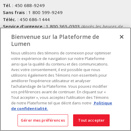
Tél.
:
450 688-9249
Sans frais
:
1 800 599-9249
Téléc.
:
450 686-1444
Service d'urgence
:
1 800 363-0303
(Après les heures de
bureau - 17h00 et 7h00, Frais applicables)
Bienvenue sur la Plateforme de
Lumen
Fait au Canada avec des composants canadiens et importés
Nous utilisons des témoins de connexion pour optimiser
votre expérience de navigation sur notre Plateforme
INSCRIVEZ-VOUS À L'INFOLETTRE
ainsi que la qualité du contenu et des communications.
Avec votre consentement, il est possible que nous
Obtenez des informations à jour sur les offres de Lumen
utilisions également des Témoins non essentiels pour
améliorer l’expérience utilisateur et analyser
l’achalandage de la Plateforme. Vous pouvez modifier
vos préférences avant de continuer. En cliquant sur «
Tout accepter », vous acceptez l’utilisation des Témoins
de notre Plateforme tel que décrit dans notre
Politique
de confidentialité.
Gérer mes préférences
Tout accepter