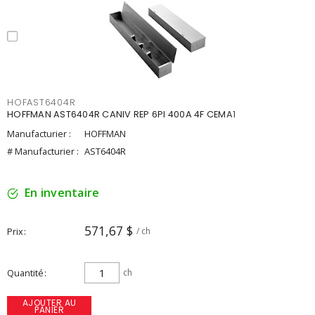
HOFAST6404R
HOFFMAN AST6404R CANIV REP 6PI 400A 4F CEMA1
Manufacturier :
HOFFMAN
# Manufacturier :
AST6404R
En inventaire
571,67 $
Prix
/ ch
Quantité
ch
AJOUTER AU
PANIER