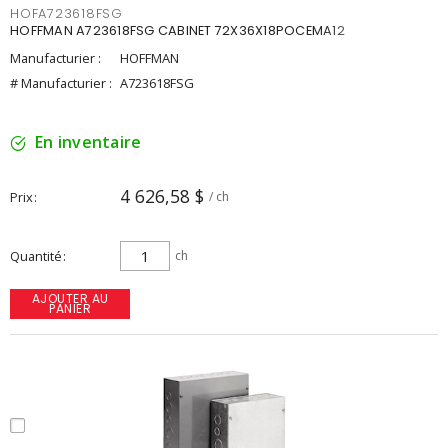
HOFA723618FSG
HOFFMAN A723618FSG CABINET 72X36X18POCEMA12
Manufacturier :
HOFFMAN
# Manufacturier :
A723618FSG
En inventaire
4 626,58 $
Prix
/ ch
Quantité
ch
AJOUTER AU
PANIER