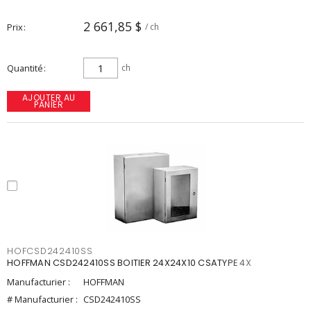
2 661,85 $
Prix
/ ch
Quantité
ch
AJOUTER AU
PANIER
HOFCSD242410SS
HOFFMAN CSD242410SS BOITIER 24X24X10 CSATYPE 4X
Manufacturier :
HOFFMAN
# Manufacturier :
CSD242410SS