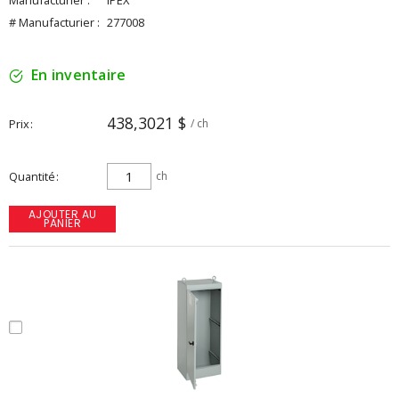
Manufacturier :
IPEX
# Manufacturier :
277008
En inventaire
438,3021 $
Prix
/ ch
Quantité
ch
AJOUTER AU
PANIER