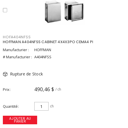
HOFA404NFSS
HOFFMAN A404NFSS CABINET 4X4X3PO CEMA4 PI
Manufacturier :
HOFFMAN
# Manufacturier :
A404NFSS
Rupture de Stock
490,46 $
Prix
/ ch
Quantité
ch
AJOUTER AU
PANIER