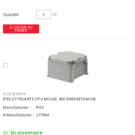
Quantité
ch
AJOUTER AU
PANIER
SCEJBX664
IPEX 277004 BTE CPV MOULE JBX 6X6X4ETANCHE
Manufacturier :
IPEX
# Manufacturier :
277004
En inventaire