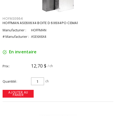
HOFASE664
HOFFMAN ASE6X6X4 BOITE D 6X6X4PO CEMA1
Manufacturier :
HOFFMAN
# Manufacturier :
ASE6X6X4
En inventaire
12,70 $
Prix
/ ch
Quantité
ch
AJOUTER AU
PANIER