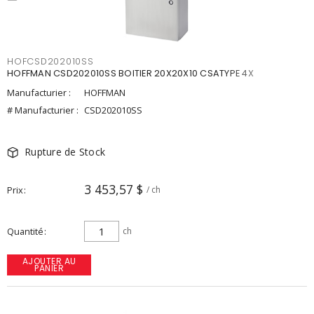
HOFCSD202010SS
HOFFMAN CSD202010SS BOITIER 20X20X10 CSATYPE 4X
Manufacturier :
HOFFMAN
# Manufacturier :
CSD202010SS
Rupture de Stock
3 453,57 $
Prix
/ ch
Quantité
ch
AJOUTER AU
PANIER