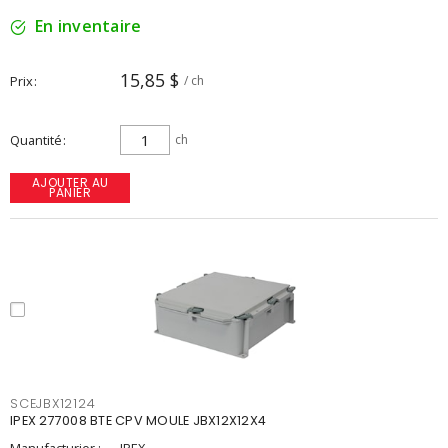
En inventaire
15,85 $
Prix
/ ch
Quantité
ch
AJOUTER AU
PANIER
SCEJBX12124
IPEX 277008 BTE CPV MOULE JBX12X12X4