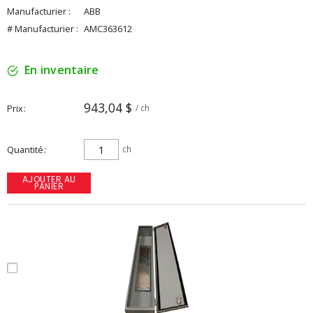
Manufacturier :
ABB
# Manufacturier :
AMC363612
En inventaire
943,04 $
Prix
/ ch
Quantité
ch
AJOUTER AU
PANIER