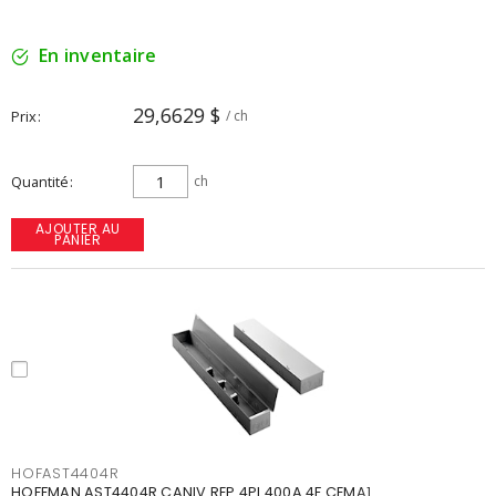
En inventaire
29,6629 $
Prix
/ ch
Quantité
ch
AJOUTER AU
PANIER
HOFAST4404R
HOFFMAN AST4404R CANIV REP 4PI 400A 4F CEMA1