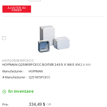
AJOUTER AU
PANIER
HOFQ251815PCECC
HOFFMAN Q251815PCECC BOITIER 243.5 X 168.5 X142.4 MM
Manufacturier :
HOFFMAN
# Manufacturier :
Q251815PCECC
En inventaire
334,49 $
Prix
/ ch