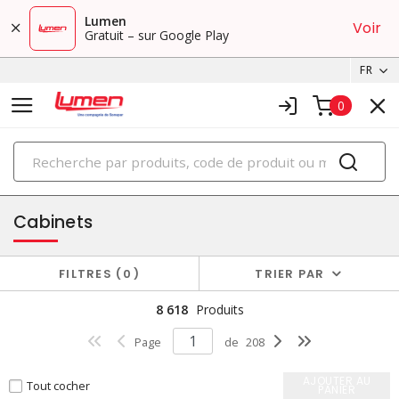
Lumen
Voir
Gratuit – sur Google Play
FR
0
PRODUITS
boîtiers et cabinets
Cabinets
FILTRES
0
TRIER PAR
8 618
Produits
Page
de
208
AJOUTER AU
Tout cocher
PANIER