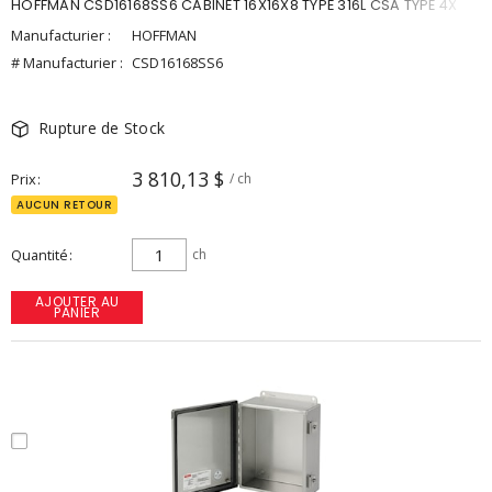
HOFFMAN CSD16168SS6 CABINET 16X16X8 TYPE 316L CSA TYPE 4X
Manufacturier :
HOFFMAN
# Manufacturier :
CSD16168SS6
Rupture de Stock
3 810,13 $
Prix
/ ch
AUCUN RETOUR
Quantité
ch
AJOUTER AU
PANIER