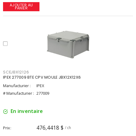
AJOUTER AU
PANIER
SCEJBX12126
IPEX 277009 BTE CPV MOULE JBX12X12X6
Manufacturier :
IPEX
# Manufacturier :
277009
En inventaire
476,4418 $
Prix
/ ch