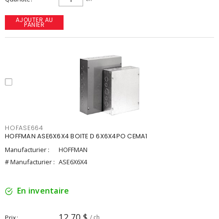
AJOUTER AU
PANIER
HOFASE664
HOFFMAN ASE6X6X4 BOITE D 6X6X4PO CEMA1
Manufacturier :
HOFFMAN
# Manufacturier :
ASE6X6X4
En inventaire
12,70 $
Prix
/ ch