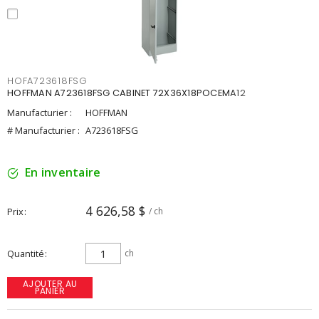
HOFA723618FSG
HOFFMAN A723618FSG CABINET 72X36X18POCEMA12
Manufacturier :
HOFFMAN
# Manufacturier :
A723618FSG
En inventaire
4 626,58 $
Prix
/ ch
Quantité
ch
AJOUTER AU
PANIER