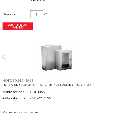
Quantité
ch
AJOUTER AU
PANIER
HOFCSD242410SS
HOFFMAN CSD242410SS BOITIER 24X24X10 CSATYPE 4X
Manufacturier :
HOFFMAN
# Manufacturier :
CSD242410SS