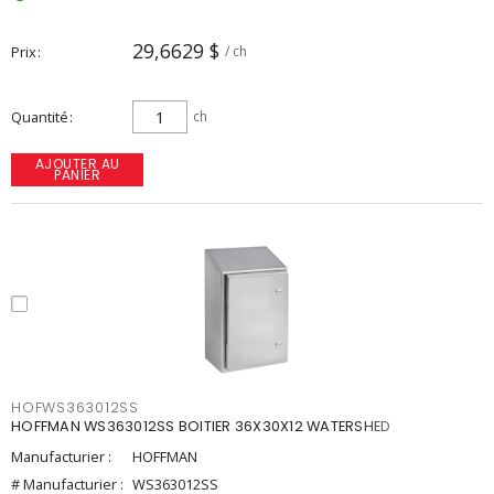
29,6629 $
Prix
/ ch
Quantité
ch
AJOUTER AU
PANIER
HOFWS363012SS
HOFFMAN WS363012SS BOITIER 36X30X12 WATERSHED
Manufacturier :
HOFFMAN
# Manufacturier :
WS363012SS