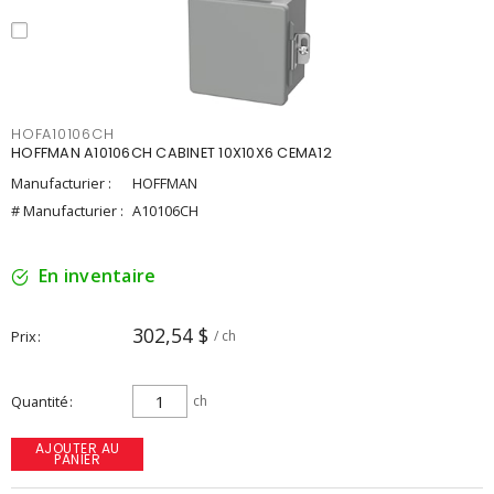
HOFA10106CH
HOFFMAN A10106CH CABINET 10X10X6 CEMA12
Manufacturier :
HOFFMAN
# Manufacturier :
A10106CH
En inventaire
302,54 $
Prix
/ ch
Quantité
ch
AJOUTER AU
PANIER