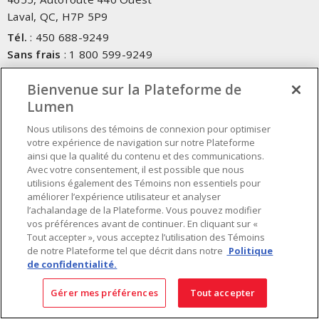
Laval, QC, H7P 5P9
Tél.
:
450 688-9249
Sans frais
:
1 800 599-9249
Téléc.
:
450 686-1444
Bienvenue sur la Plateforme de
Service d'urgence
:
1 800 363-0303
(Après les heures de
Lumen
bureau - 17h00 et 7h00, Frais applicables)
Nous utilisons des témoins de connexion pour optimiser
Fait au Canada avec des composants canadiens et importés
votre expérience de navigation sur notre Plateforme
ainsi que la qualité du contenu et des communications.
Avec votre consentement, il est possible que nous
INSCRIVEZ-VOUS À L'INFOLETTRE
utilisions également des Témoins non essentiels pour
améliorer l’expérience utilisateur et analyser
Obtenez des informations à jour sur les offres de Lumen
l’achalandage de la Plateforme. Vous pouvez modifier
vos préférences avant de continuer. En cliquant sur «
Tout accepter », vous acceptez l’utilisation des Témoins
de notre Plateforme tel que décrit dans notre
Politique
de confidentialité.
Gérer mes préférences
Tout accepter