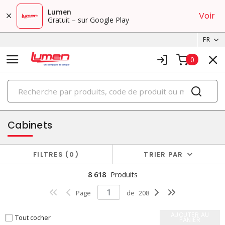
Lumen
Voir
Gratuit – sur Google Play
FR
0
PRODUITS
boîtiers et cabinets
Cabinets
FILTRES
0
TRIER PAR
8 618
Produits
Page
de
208
AJOUTER AU
Tout cocher
PANIER