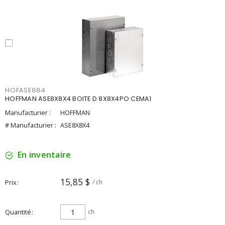
HOFASE884
HOFFMAN ASE8X8X4 BOITE D 8X8X4PO CEMA1
Manufacturier :
HOFFMAN
# Manufacturier :
ASE8X8X4
En inventaire
15,85 $
Prix
/ ch
Quantité
ch