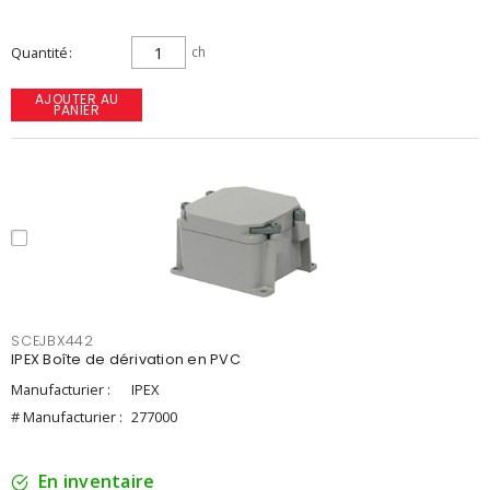
Quantité
ch
AJOUTER AU
PANIER
SCEJBX442
IPEX Boîte de dérivation en PVC
Manufacturier :
IPEX
# Manufacturier :
277000
En inventaire