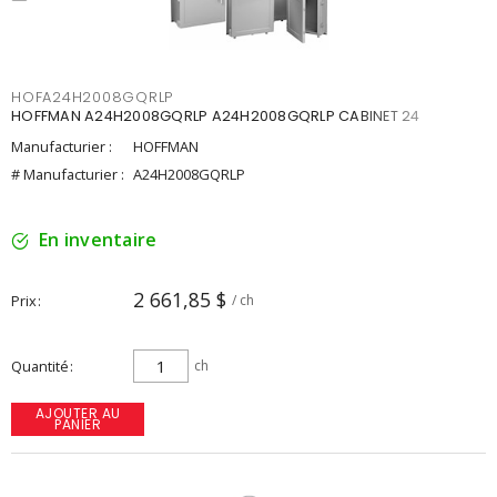
HOFA24H2008GQRLP
HOFFMAN A24H2008GQRLP A24H2008GQRLP CABINET 24
Manufacturier :
HOFFMAN
# Manufacturier :
A24H2008GQRLP
En inventaire
2 661,85 $
Prix
/ ch
Quantité
ch
AJOUTER AU
PANIER