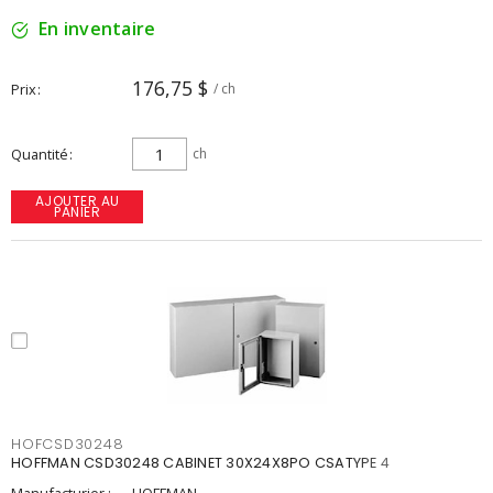
En inventaire
176,75 $
Prix
/ ch
Quantité
ch
AJOUTER AU
PANIER
HOFCSD30248
HOFFMAN CSD30248 CABINET 30X24X8PO CSATYPE 4