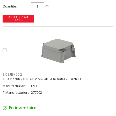
Quantité
ch
AJOUTER AU
PANIER
SCEJBX552
IPEX 277002 BTE CPV MOULE JBX 5X5X2ETANCHE
Manufacturier :
IPEX
# Manufacturier :
277002
En inventaire