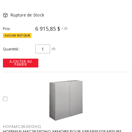
Rupture de Stock
6 915,85 $
Prix
/ ch
AUCUN RETOUR
Quantité
ch
AJOUTER AU
PANIER
HOFAMC363612HQ
HOFFMAN AMC363612HQ ARMOIRE POUR APPAREILSDE MESURE