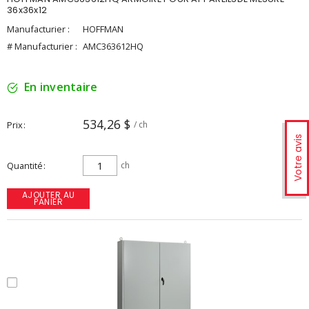
36x36x12
Manufacturier :
HOFFMAN
# Manufacturier :
AMC363612HQ
En inventaire
534,26 $
Prix
/ ch
Votre avis
Quantité
ch
AJOUTER AU
PANIER