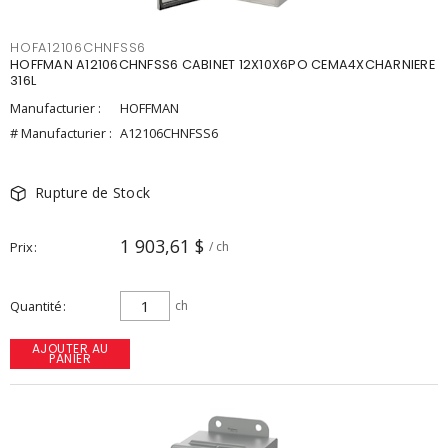
HOFA12106CHNFSS6
HOFFMAN A12106CHNFSS6 CABINET 12X10X6PO CEMA4XCHARNIERE
316L
Manufacturier :
HOFFMAN
# Manufacturier :
A12106CHNFSS6
Rupture de Stock
1 903,61 $
Prix
/ ch
Quantité
ch
AJOUTER AU
PANIER