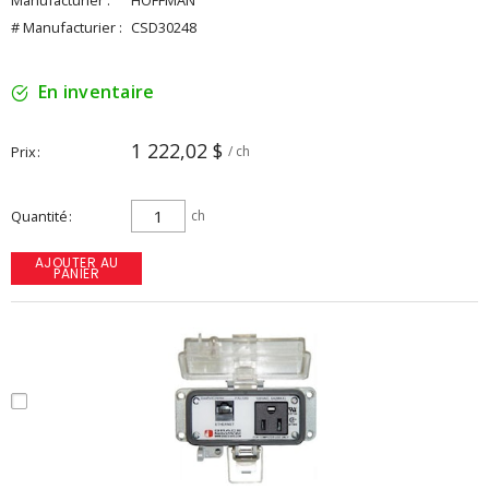
Manufacturier :
HOFFMAN
# Manufacturier :
CSD30248
En inventaire
1 222,02 $
Prix
/ ch
Quantité
ch
AJOUTER AU
PANIER