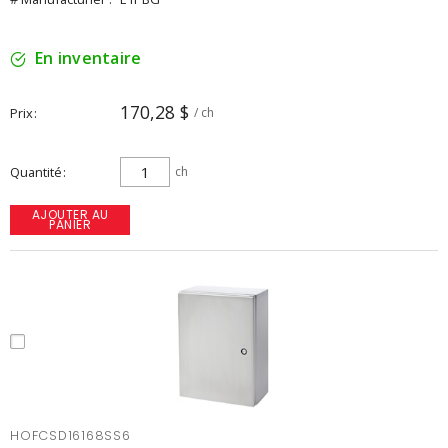
En inventaire
170,28 $
Prix
/ ch
Quantité
ch
AJOUTER AU
PANIER
HOFCSD16168SS6