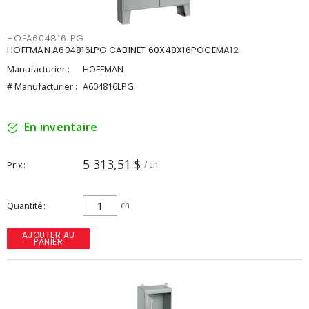
HOFA604816LPG
HOFFMAN A604816LPG CABINET 60X48X16POCEMA12
Manufacturier :
HOFFMAN
# Manufacturier :
A604816LPG
En inventaire
5 313,51 $
Prix
/ ch
Quantité
ch
AJOUTER AU
PANIER