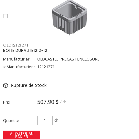
OLD12121271
BOITE DURALITE1212-12
Manufacturier :
OLDCASTLE PRECAST ENCLOSURE
# Manufacturier :
12121271
Rupture de Stock
507,90 $
Prix
/ ch
Quantité
ch
AJOUTER AU
PANIER