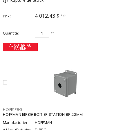
Rupture de Stock
4 012,43 $
Prix
/ ch
Quantité
ch
AJOUTER AU
PANIER
HOFE1PBG
HOFFMAN E1PBG BOITIER STATION BP 22MM
Manufacturier :
HOFFMAN
# Manufacturier :
E1PBG