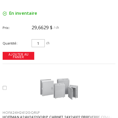
En inventaire
29,6629 $
Prix
/ ch
Quantité
ch
AJOUTER AU
PANIER
HOFA24H2412GQRLP
HOFFMAN A24H2412GQRLP CABINET 24X24X12 FIBREVERRE CEMA4X