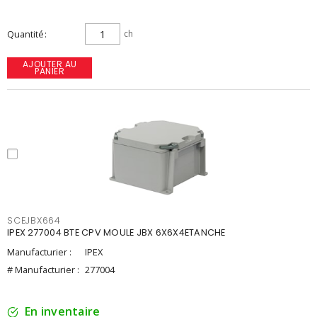
Quantité
ch
AJOUTER AU
PANIER
SCEJBX664
IPEX 277004 BTE CPV MOULE JBX 6X6X4ETANCHE
Manufacturier :
IPEX
# Manufacturier :
277004
En inventaire