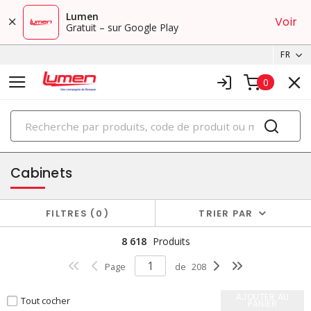
Lumen
Voir
Gratuit – sur Google Play
FR
0
PRODUITS
boîtiers et cabinets
Cabinets
FILTRES
0
TRIER PAR
8 618
Produits
Page
de
208
AJOUTER AU
Tout cocher
PANIER