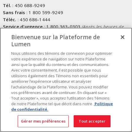
Tél.
:
450 688-9249
Sans frais
:
1 800 599-9249
Téléc.
:
450 686-1444
Service d'urgence
:
1 800 363-0303
(Après les heures de
bureau - 17h00 et 7h00, Frais applicables)
Bienvenue sur la Plateforme de
Lumen
Fait au Canada avec des composants canadiens et importés
Nous utilisons des témoins de connexion pour optimiser
votre expérience de navigation sur notre Plateforme
INSCRIVEZ-VOUS À L'INFOLETTRE
ainsi que la qualité du contenu et des communications.
Avec votre consentement, il est possible que nous
Obtenez des informations à jour sur les offres de Lumen
utilisions également des Témoins non essentiels pour
améliorer l’expérience utilisateur et analyser
l’achalandage de la Plateforme. Vous pouvez modifier
vos préférences avant de continuer. En cliquant sur «
Tout accepter », vous acceptez l’utilisation des Témoins
de notre Plateforme tel que décrit dans notre
Politique
de confidentialité.
Gérer mes préférences
Tout accepter