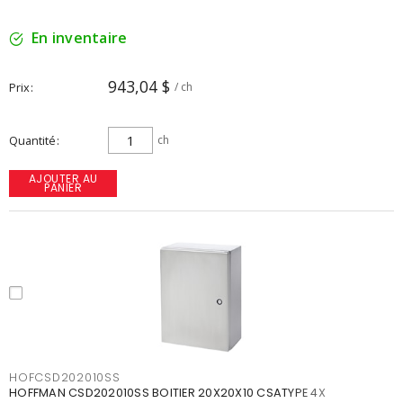
En inventaire
943,04 $
Prix
/ ch
Quantité
ch
AJOUTER AU
PANIER
HOFCSD202010SS
HOFFMAN CSD202010SS BOITIER 20X20X10 CSATYPE 4X