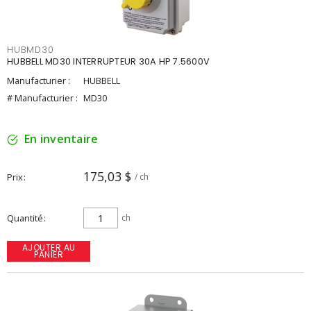
HUBMD30
HUBBELL MD30 INTERRUPTEUR 30A HP 7.5600V
Manufacturier :
HUBBELL
# Manufacturier :
MD30
En inventaire
175,03 $
Prix
/ ch
Quantité
ch
AJOUTER AU
PANIER