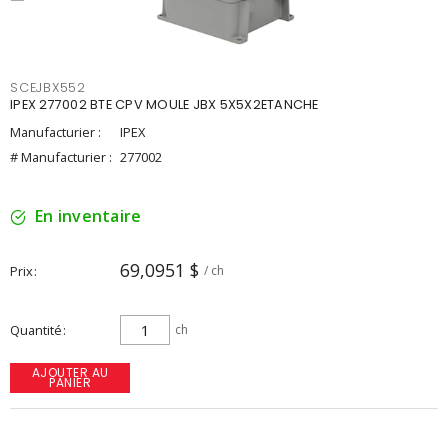
SCEJBX552
IPEX 277002 BTE CPV MOULE JBX 5X5X2ETANCHE
Manufacturier :
IPEX
# Manufacturier :
277002
En inventaire
69,0951 $
Prix
/ ch
Quantité
ch
AJOUTER AU
PANIER