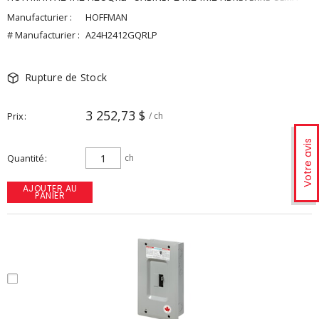
Manufacturier :
HOFFMAN
# Manufacturier :
A24H2412GQRLP
Rupture de Stock
3 252,73 $
Prix
/ ch
Votre avis
Quantité
ch
AJOUTER AU
PANIER