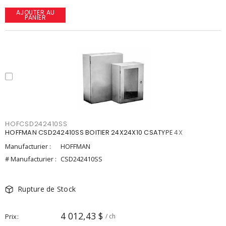
AJOUTER AU
PANIER
HOFCSD242410SS
HOFFMAN CSD242410SS BOITIER 24X24X10 CSATYPE 4X
Manufacturier :
HOFFMAN
# Manufacturier :
CSD242410SS
Rupture de Stock
4 012,43 $
Prix
/ ch