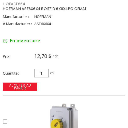
HOFASE664
HOFFMAN ASE6X6X4 BOITE D 6X6X4PO CEMA1
Manufacturier :
HOFFMAN
# Manufacturier :
ASE6X6X4
En inventaire
12,70 $
Prix
/ ch
Quantité
ch
AJOUTER AU
PANIER