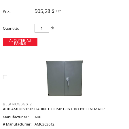
505,28 $
Prix
/ ch
Quantité
ch
AJOUTER AU
PANIER
BELAMC363612
ABB AMC363612 CABINET COMPT 36X36X12PO NEMA3R
Manufacturier :
ABB
# Manufacturier :
AMC363612