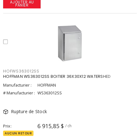
AJOUTER AU
PANIER
HOFWS363012SS
HOFFMAN WS363012SS BOITIER 36X30X12 WATERSHED
Manufacturier :
HOFFMAN
# Manufacturier :
WS363012SS
Rupture de Stock
6 915,85 $
Prix
/ ch
AUCUN RETOUR