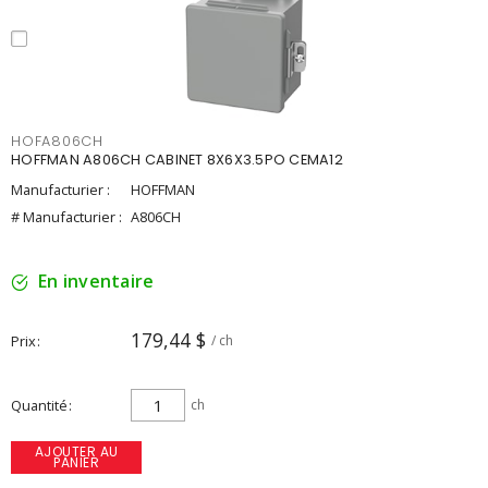
HOFA806CH
HOFFMAN A806CH CABINET 8X6X3.5PO CEMA12
Manufacturier :
HOFFMAN
# Manufacturier :
A806CH
En inventaire
179,44 $
Prix
/ ch
Quantité
ch
AJOUTER AU
PANIER