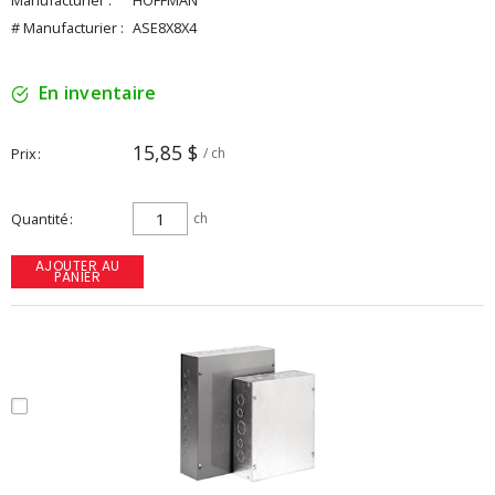
Manufacturier :
HOFFMAN
# Manufacturier :
ASE8X8X4
En inventaire
15,85 $
Prix
/ ch
Quantité
ch
AJOUTER AU
PANIER