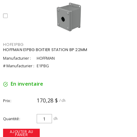
HOFE1PBG
HOFFMAN E1PBG BOITIER STATION BP 22MM
Manufacturier :
HOFFMAN
# Manufacturier :
E1PBG
En inventaire
170,28 $
Prix
/ ch
Quantité
ch
AJOUTER AU
PANIER