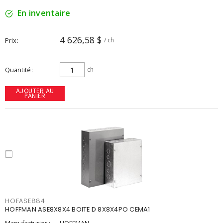
En inventaire
4 626,58 $
Prix
/ ch
Quantité
ch
AJOUTER AU
PANIER
HOFASE884
HOFFMAN ASE8X8X4 BOITE D 8X8X4PO CEMA1