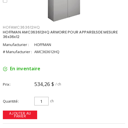
HOFAMC363612HQ
HOFFMAN AMC363612HQ ARMOIRE POUR APPAREILSDE MESURE
36x36x12
Manufacturier :
HOFFMAN
# Manufacturier :
AMC363612HQ
En inventaire
534,26 $
Prix
/ ch
Quantité
ch
AJOUTER AU
PANIER