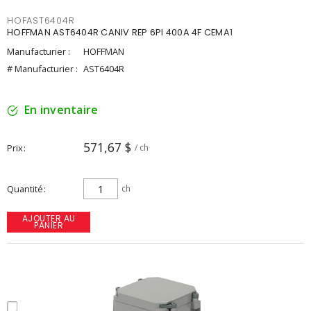
HOFAST6404R
HOFFMAN AST6404R CANIV REP 6PI 400A 4F CEMA1
Manufacturier :
HOFFMAN
# Manufacturier :
AST6404R
En inventaire
571,67 $
Prix
/ ch
Quantité
ch
AJOUTER AU
PANIER