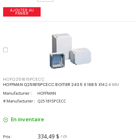
AJOUTER AU
PANIER
HOFQ251815PCECC
HOFFMAN Q251815PCECC BOITIER 243.5 X 168.5 X142.4 MM
Manufacturier :
HOFFMAN
# Manufacturier :
Q251815PCECC
En inventaire
334,49 $
Prix
/ ch