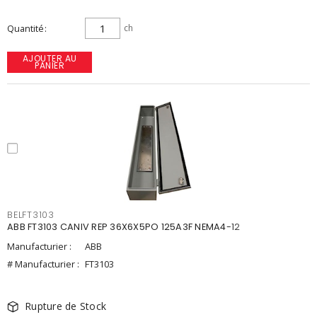
Quantité
ch
AJOUTER AU
PANIER
BELFT3103
ABB FT3103 CANIV REP 36X6X5PO 125A3F NEMA4-12
Manufacturier :
ABB
# Manufacturier :
FT3103
Rupture de Stock