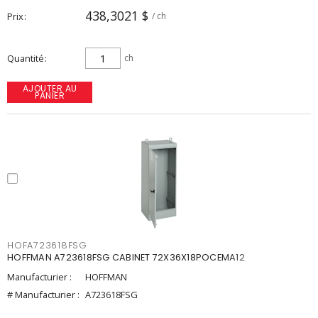
438,3021 $
Prix
/ ch
Quantité
ch
AJOUTER AU
PANIER
HOFA723618FSG
HOFFMAN A723618FSG CABINET 72X36X18POCEMA12
Manufacturier :
HOFFMAN
# Manufacturier :
A723618FSG