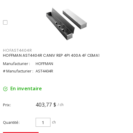
HOFAST4404R
HOFFMAN AST4404R CANIV REP 4PI 400A 4F CEMA1
Manufacturier :
HOFFMAN
# Manufacturier :
AST4404R
En inventaire
403,77 $
Prix
/ ch
Quantité
ch