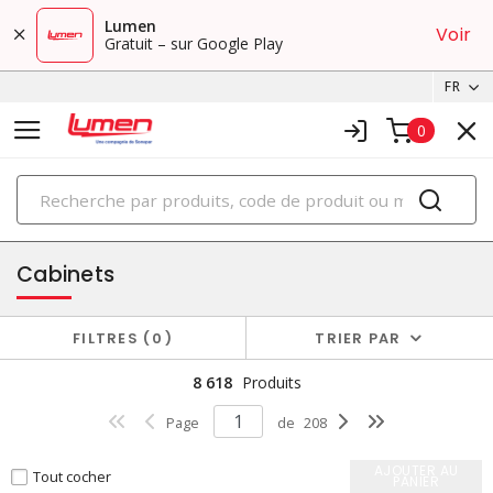
Lumen
Voir
Gratuit – sur Google Play
FR
0
PRODUITS
boîtiers et cabinets
Cabinets
FILTRES
0
TRIER PAR
8 618
Produits
Page
de
208
AJOUTER AU
Tout cocher
PANIER