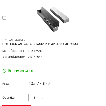
HOFAST4404R
HOFFMAN AST4404R CANIV REP 4PI 400A 4F CEMA1
Manufacturier :
HOFFMAN
# Manufacturier :
AST4404R
En inventaire
403,77 $
Prix
/ ch
Quantité
ch