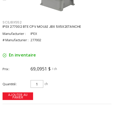
SCEJBX552
IPEX 277002 BTE CPV MOULE JBX 5X5X2ETANCHE
Manufacturier :
IPEX
# Manufacturier :
277002
En inventaire
69,0951 $
Prix
/ ch
Quantité
ch
AJOUTER AU
PANIER