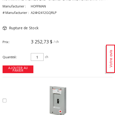
Manufacturier :
HOFFMAN
# Manufacturier :
A24H2412GQRLP
Rupture de Stock
3 252,73 $
Prix
/ ch
Votre avis
Quantité
ch
AJOUTER AU
PANIER