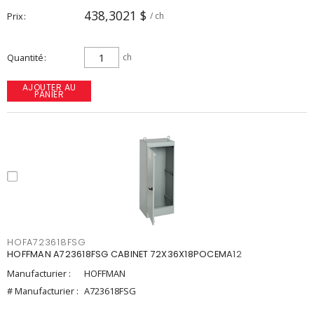
438,3021 $
Prix
/ ch
Quantité
ch
AJOUTER AU
PANIER
HOFA723618FSG
HOFFMAN A723618FSG CABINET 72X36X18POCEMA12
Manufacturier :
HOFFMAN
# Manufacturier :
A723618FSG