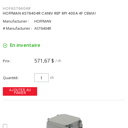
HOFAST6404R
HOFFMAN AST6404R CANIV REP 6PI 400A 4F CEMA1
Manufacturier :
HOFFMAN
# Manufacturier :
AST6404R
En inventaire
571,67 $
Prix
/ ch
Quantité
ch
AJOUTER AU
PANIER