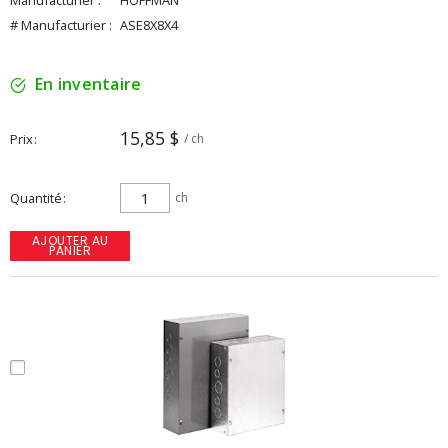
Manufacturier :
HOFFMAN
# Manufacturier :
ASE8X8X4
En inventaire
15,85 $
Prix
/ ch
Quantité
ch
AJOUTER AU
PANIER