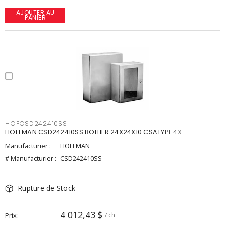
AJOUTER AU
PANIER
HOFCSD242410SS
HOFFMAN CSD242410SS BOITIER 24X24X10 CSATYPE 4X
Manufacturier :
HOFFMAN
# Manufacturier :
CSD242410SS
Rupture de Stock
4 012,43 $
Prix
/ ch