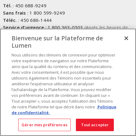
Tél.
:
450 688-9249
Sans frais
:
1 800 599-9249
Téléc.
:
450 686-1444
Service d'urgence
:
1 800 363-0303
(Après les heures de
bureau - 17h00 et 7h00, Frais applicables)
Bienvenue sur la Plateforme de
Lumen
Fait au Canada avec des composants canadiens et importés
Nous utilisons des témoins de connexion pour optimiser
votre expérience de navigation sur notre Plateforme
INSCRIVEZ-VOUS À L'INFOLETTRE
ainsi que la qualité du contenu et des communications.
Avec votre consentement, il est possible que nous
Obtenez des informations à jour sur les offres de Lumen
utilisions également des Témoins non essentiels pour
améliorer l’expérience utilisateur et analyser
l’achalandage de la Plateforme. Vous pouvez modifier
vos préférences avant de continuer. En cliquant sur «
Tout accepter », vous acceptez l’utilisation des Témoins
de notre Plateforme tel que décrit dans notre
Politique
de confidentialité.
Gérer mes préférences
Tout accepter