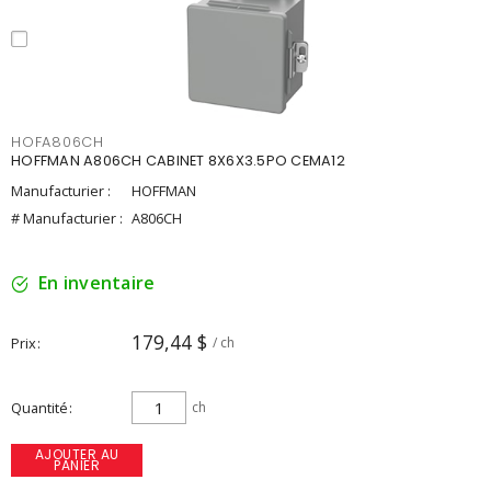
HOFA806CH
HOFFMAN A806CH CABINET 8X6X3.5PO CEMA12
Manufacturier :
HOFFMAN
# Manufacturier :
A806CH
En inventaire
179,44 $
Prix
/ ch
Quantité
ch
AJOUTER AU
PANIER