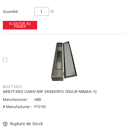
Quantité
ch
AJOUTER AU
PANIER
BELFT3103
ABB FT3103 CANIV REP 36X6X5PO 125A3F NEMA4-12
Manufacturier :
ABB
# Manufacturier :
FT3103
Rupture de Stock