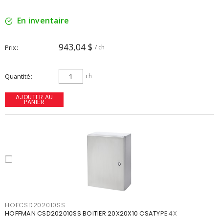
En inventaire
943,04 $
Prix
/ ch
Quantité
ch
AJOUTER AU
PANIER
HOFCSD202010SS
HOFFMAN CSD202010SS BOITIER 20X20X10 CSATYPE 4X