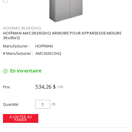
HOFAMC363612HQ
HOFFMAN AMC363612HQ ARMOIRE POUR APPAREILSDE MESURE
36x36x12
Manufacturier :
HOFFMAN
# Manufacturier :
AMC363612HQ
En inventaire
534,26 $
Prix
/ ch
Quantité
ch
AJOUTER AU
PANIER