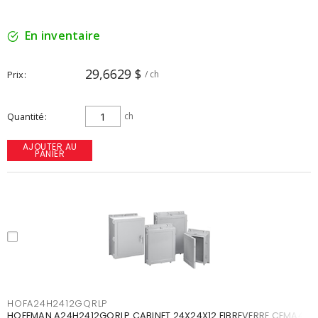
En inventaire
29,6629 $
Prix
/ ch
Quantité
ch
AJOUTER AU
PANIER
HOFA24H2412GQRLP
HOFFMAN A24H2412GQRLP CABINET 24X24X12 FIBREVERRE CEMA4X