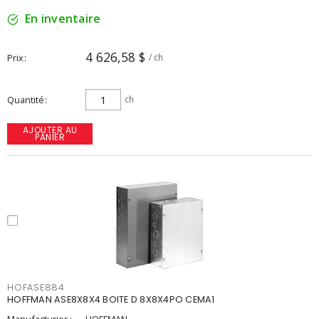
En inventaire
4 626,58 $
Prix
/ ch
Quantité
ch
AJOUTER AU
PANIER
HOFASE884
HOFFMAN ASE8X8X4 BOITE D 8X8X4PO CEMA1