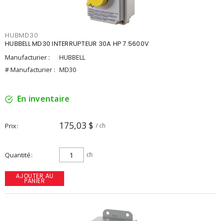
HUBMD30
HUBBELL MD30 INTERRUPTEUR 30A HP 7.5600V
Manufacturier :
HUBBELL
# Manufacturier :
MD30
En inventaire
175,03 $
Prix
/ ch
Quantité
ch
AJOUTER AU
PANIER