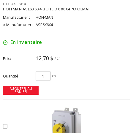
HOFASE664
HOFFMAN ASE6X6X4 BOITE D 6X6X4PO CEMA1
Manufacturier :
HOFFMAN
# Manufacturier :
ASE6X6X4
En inventaire
12,70 $
Prix
/ ch
Quantité
ch
AJOUTER AU
PANIER