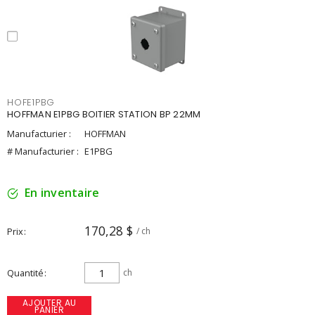
HOFE1PBG
HOFFMAN E1PBG BOITIER STATION BP 22MM
Manufacturier :
HOFFMAN
# Manufacturier :
E1PBG
En inventaire
170,28 $
Prix
/ ch
Quantité
ch
AJOUTER AU
PANIER