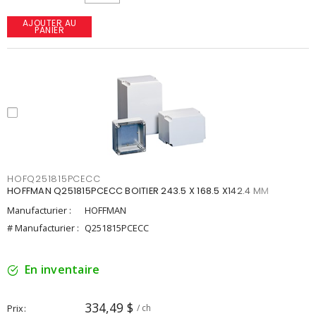
AJOUTER AU
PANIER
HOFQ251815PCECC
HOFFMAN Q251815PCECC BOITIER 243.5 X 168.5 X142.4 MM
Manufacturier :
HOFFMAN
# Manufacturier :
Q251815PCECC
En inventaire
334,49 $
Prix
/ ch