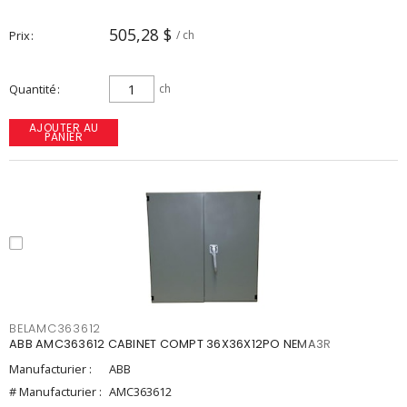
505,28 $
Prix
/ ch
Quantité
ch
AJOUTER AU
PANIER
BELAMC363612
ABB AMC363612 CABINET COMPT 36X36X12PO NEMA3R
Manufacturier :
ABB
# Manufacturier :
AMC363612