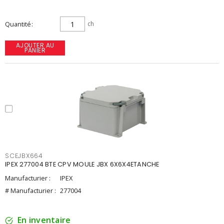
Quantité
ch
AJOUTER AU
PANIER
SCEJBX664
IPEX 277004 BTE CPV MOULE JBX 6X6X4ETANCHE
Manufacturier :
IPEX
# Manufacturier :
277004
En inventaire