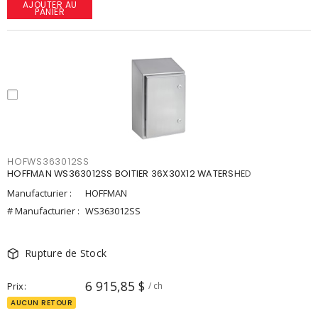
AJOUTER AU
PANIER
HOFWS363012SS
HOFFMAN WS363012SS BOITIER 36X30X12 WATERSHED
Manufacturier :
HOFFMAN
# Manufacturier :
WS363012SS
Rupture de Stock
6 915,85 $
Prix
/ ch
AUCUN RETOUR