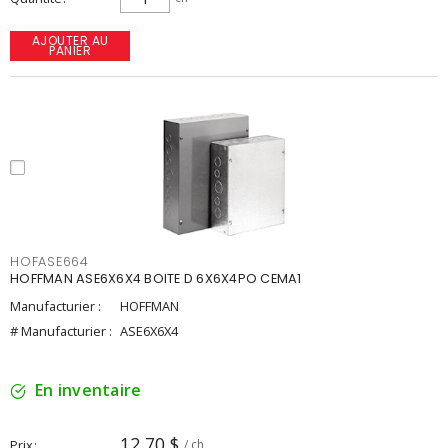
AJOUTER AU
PANIER
HOFASE664
HOFFMAN ASE6X6X4 BOITE D 6X6X4PO CEMA1
Manufacturier :
HOFFMAN
# Manufacturier :
ASE6X6X4
En inventaire
12,70 $
Prix
/ ch