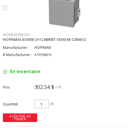
HOFA10106CH
HOFFMAN A10106CH CABINET 10X10X6 CEMA12
Manufacturier :
HOFFMAN
# Manufacturier :
A10106CH
En inventaire
302,54 $
Prix
/ ch
Quantité
ch
AJOUTER AU
PANIER