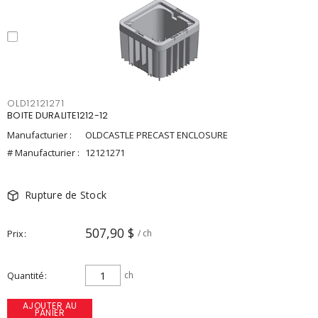
OLD12121271
BOITE DURALITE1212-12
Manufacturier :
OLDCASTLE PRECAST ENCLOSURE
# Manufacturier :
12121271
Rupture de Stock
507,90 $
Prix
/ ch
Quantité
ch
AJOUTER AU
PANIER