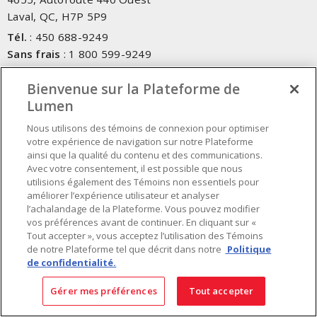
Laval, QC, H7P 5P9
Tél.
:
450 688-9249
Sans frais
:
1 800 599-9249
Téléc.
:
450 686-1444
Bienvenue sur la Plateforme de
Service d'urgence
:
1 800 363-0303
(Après les heures de
Lumen
bureau - 17h00 et 7h00, Frais applicables)
Nous utilisons des témoins de connexion pour optimiser
Fait au Canada avec des composants canadiens et importés
votre expérience de navigation sur notre Plateforme
ainsi que la qualité du contenu et des communications.
Avec votre consentement, il est possible que nous
INSCRIVEZ-VOUS À L'INFOLETTRE
utilisions également des Témoins non essentiels pour
améliorer l’expérience utilisateur et analyser
Obtenez des informations à jour sur les offres de Lumen
l’achalandage de la Plateforme. Vous pouvez modifier
vos préférences avant de continuer. En cliquant sur «
Tout accepter », vous acceptez l’utilisation des Témoins
de notre Plateforme tel que décrit dans notre
Politique
de confidentialité.
Gérer mes préférences
Tout accepter