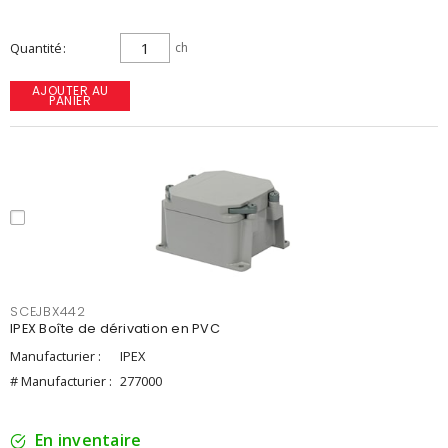
Quantité
ch
AJOUTER AU
PANIER
SCEJBX442
IPEX Boîte de dérivation en PVC
Manufacturier :
IPEX
# Manufacturier :
277000
En inventaire