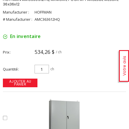
36x36x12
Manufacturier :
HOFFMAN
# Manufacturier :
AMC363612HQ
En inventaire
534,26 $
Prix
/ ch
Votre avis
Quantité
ch
AJOUTER AU
PANIER