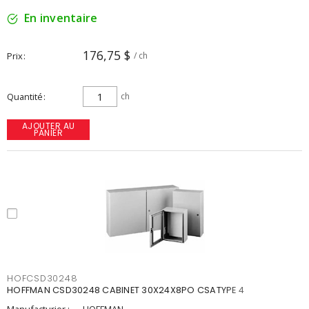
En inventaire
176,75 $
Prix
/ ch
Quantité
ch
AJOUTER AU
PANIER
HOFCSD30248
HOFFMAN CSD30248 CABINET 30X24X8PO CSATYPE 4