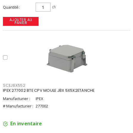
Quantité
ch
AJOUTER AU
PANIER
SCEJBX552
IPEX 277002 BTE CPV MOULE JBX 5X5X2ETANCHE
Manufacturier :
IPEX
# Manufacturier :
277002
En inventaire