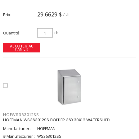
29,6629 $
Prix
/ ch
Quantité
ch
AJOUTER AU
PANIER
HOFWS363012SS
HOFFMAN WS363012SS BOITIER 36X30X12 WATERSHED
Manufacturier :
HOFFMAN
# Manufacturier :
WS363012SS