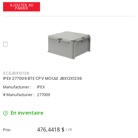
AJOUTER AU
PANIER
SCEJBX12126
IPEX 277009 BTE CPV MOULE JBX12X12X6
Manufacturier :
IPEX
# Manufacturier :
277009
En inventaire
476,4418 $
Prix
/ ch