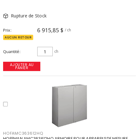
Rupture de Stock
6 915,85 $
Prix
/ ch
AUCUN RETOUR
Quantité
ch
AJOUTER AU
PANIER
HOFAMC363612HQ
HOFFMAN AMC363612HQ ARMOIRE POUR APPAREILSDE MESURE