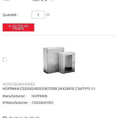
Quantité
ch
AJOUTER AU
PANIER
HOFCSD242410SS
HOFFMAN CSD242410SS BOITIER 24X24X10 CSATYPE 4X
Manufacturier :
HOFFMAN
# Manufacturier :
CSD242410SS