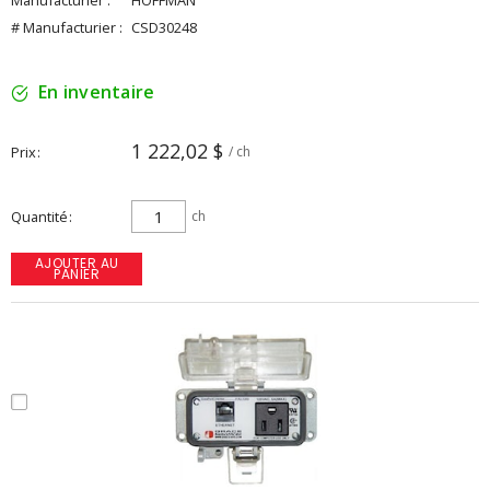
Manufacturier :
HOFFMAN
# Manufacturier :
CSD30248
En inventaire
1 222,02 $
Prix
/ ch
Quantité
ch
AJOUTER AU
PANIER