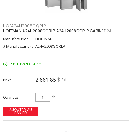
HOFA24H2008GQRLP
HOFFMAN A24H2008GQRLP A24H2008GQRLP CABINET 24
Manufacturier :
HOFFMAN
# Manufacturier :
A24H2008GQRLP
En inventaire
2 661,85 $
Prix
/ ch
Quantité
ch
AJOUTER AU
PANIER