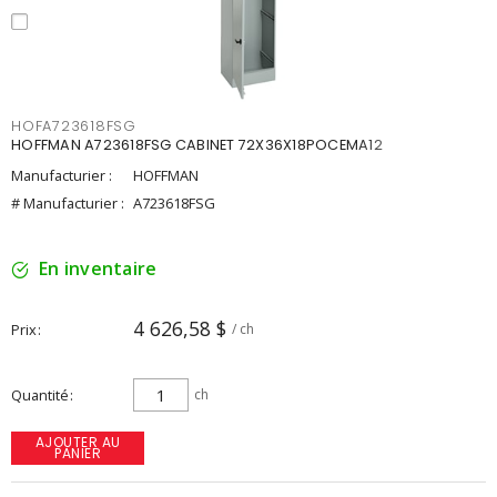
HOFA723618FSG
HOFFMAN A723618FSG CABINET 72X36X18POCEMA12
Manufacturier :
HOFFMAN
# Manufacturier :
A723618FSG
En inventaire
4 626,58 $
Prix
/ ch
Quantité
ch
AJOUTER AU
PANIER