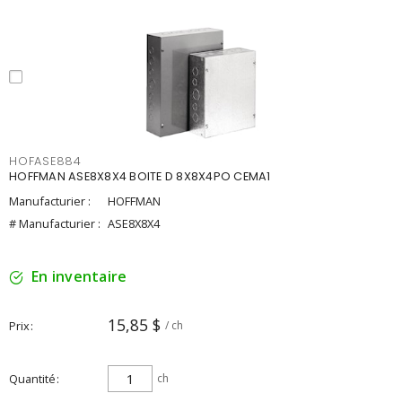
HOFASE884
HOFFMAN ASE8X8X4 BOITE D 8X8X4PO CEMA1
Manufacturier :
HOFFMAN
# Manufacturier :
ASE8X8X4
En inventaire
15,85 $
Prix
/ ch
Quantité
ch