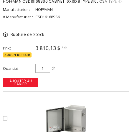
HOFFMAN CSD16168SS6 CABINET 16X16X8 TYPE 316L CSA TYPE 4X
Manufacturier :
HOFFMAN
# Manufacturier :
CSD16168SS6
Rupture de Stock
3 810,13 $
Prix
/ ch
AUCUN RETOUR
Quantité
ch
AJOUTER AU
PANIER