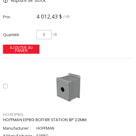
Rupture de Stock
4 012,43 $
Prix
/ ch
Quantité
ch
AJOUTER AU
PANIER
HOFE1PBG
HOFFMAN E1PBG BOITIER STATION BP 22MM
Manufacturier :
HOFFMAN
# Manufacturier :
E1PBG