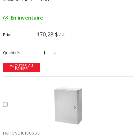
En inventaire
170,28 $
Prix
/ ch
Quantité
ch
AJOUTER AU
PANIER
HOFCSD16168SS6