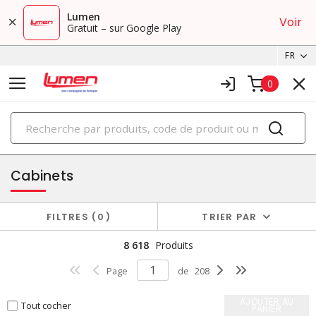
Lumen
Voir
Gratuit – sur Google Play
FR
0
PRODUITS
boîtiers et cabinets
Cabinets
FILTRES
0
TRIER PAR
8 618
Produits
Page
de
208
AJOUTER AU
Tout cocher
PANIER