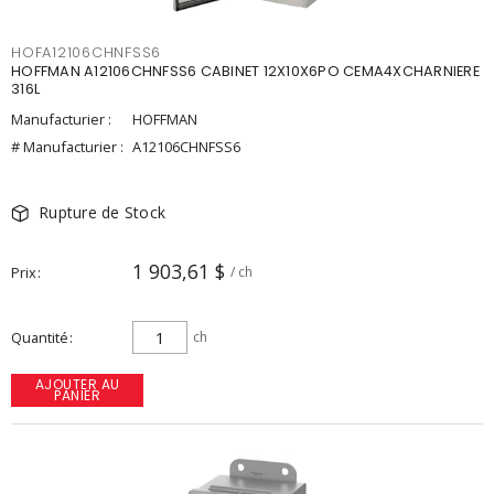
HOFA12106CHNFSS6
HOFFMAN A12106CHNFSS6 CABINET 12X10X6PO CEMA4XCHARNIERE
316L
Manufacturier :
HOFFMAN
# Manufacturier :
A12106CHNFSS6
Rupture de Stock
1 903,61 $
Prix
/ ch
Quantité
ch
AJOUTER AU
PANIER