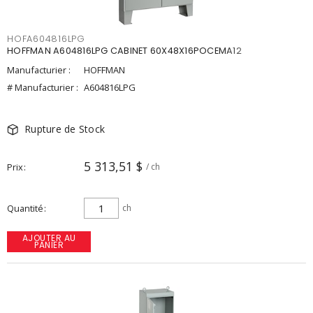
HOFA604816LPG
HOFFMAN A604816LPG CABINET 60X48X16POCEMA12
Manufacturier :
HOFFMAN
# Manufacturier :
A604816LPG
Rupture de Stock
5 313,51 $
Prix
/ ch
Quantité
ch
AJOUTER AU
PANIER