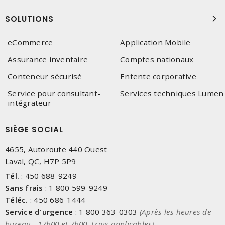
SOLUTIONS
eCommerce
Application Mobile
Assurance inventaire
Comptes nationaux
Conteneur sécurisé
Entente corporative
Service pour consultant-
Services techniques Lumen
intégrateur
SIÈGE SOCIAL
4655, Autoroute 440 Ouest
Laval, QC, H7P 5P9
Tél.
:
450 688-9249
Sans frais
:
1 800 599-9249
Téléc.
:
450 686-1444
Service d'urgence
:
1 800 363-0303
(Après les heures de
bureau - 17h00 et 7h00, Frais applicables)