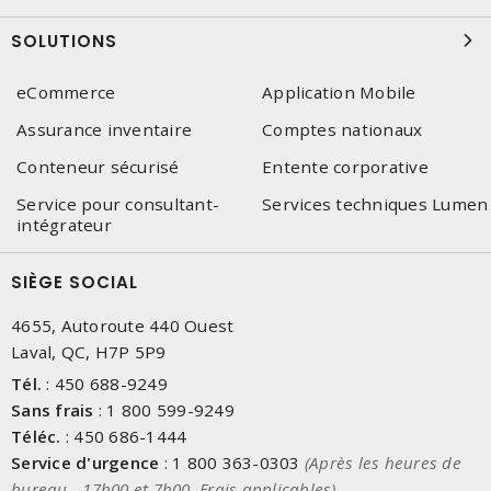
SOLUTIONS
eCommerce
Application Mobile
Assurance inventaire
Comptes nationaux
Conteneur sécurisé
Entente corporative
Service pour consultant-
Services techniques Lumen
intégrateur
SIÈGE SOCIAL
4655, Autoroute 440 Ouest
Laval, QC, H7P 5P9
Tél.
:
450 688-9249
Sans frais
:
1 800 599-9249
Téléc.
:
450 686-1444
Service d'urgence
:
1 800 363-0303
(Après les heures de
bureau - 17h00 et 7h00, Frais applicables)