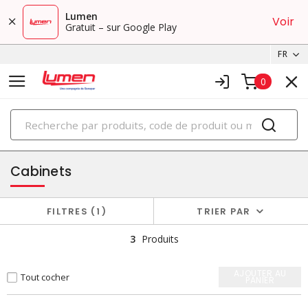
Lumen
Voir
Gratuit – sur Google Play
FR
0
PRODUITS
boîtiers et cabinets
Cabinets
FILTRES
1
TRIER PAR
3
Produits
AJOUTER AU
Tout cocher
PANIER