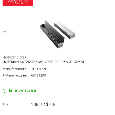
AJOUTER AU
PANIER
HOFAST2123R
HOFFMAN AST2123R CANIV REP 2PI 125A 3F CEMA1
Manufacturier :
HOFFMAN
# Manufacturier :
AST2123R
En inventaire
138,72 $
Prix
/ ch