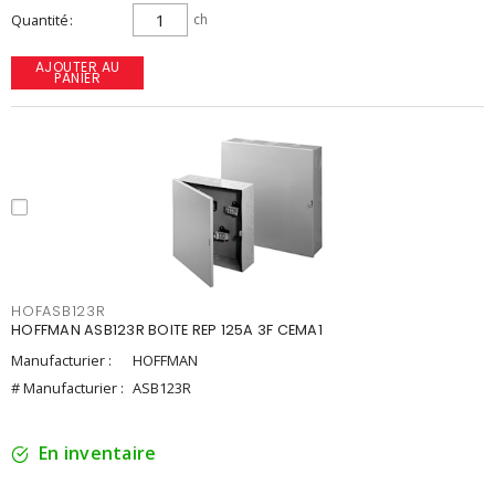
Quantité
ch
AJOUTER AU
PANIER
HOFASB123R
HOFFMAN ASB123R BOITE REP 125A 3F CEMA1
Manufacturier :
HOFFMAN
# Manufacturier :
ASB123R
En inventaire