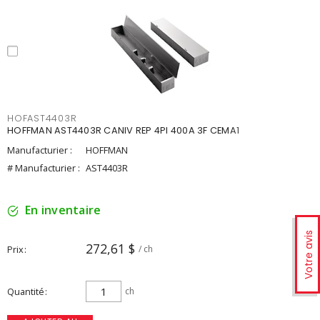
HOFAST4403R
HOFFMAN AST4403R CANIV REP 4PI 400A 3F CEMA1
Manufacturier :
HOFFMAN
# Manufacturier :
AST4403R
En inventaire
Votre avis
272,61 $
Prix
/ ch
Quantité
ch