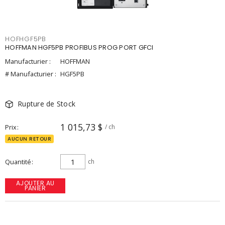
HOFHGF5PB
HOFFMAN HGF5PB PROFIBUS PROG PORT GFCI
Manufacturier :
HOFFMAN
# Manufacturier :
HGF5PB
Rupture de Stock
1 015,73 $
Prix
/ ch
AUCUN RETOUR
Quantité
ch
AJOUTER AU
PANIER