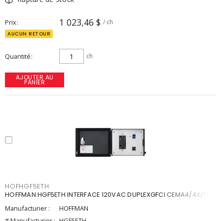
1 023,46 $
Prix
/ ch
AUCUN RETOUR
Quantité
ch
AJOUTER AU
PANIER
HOFHGF5ETH
HOFFMAN HGF5ETH INTERFACE 120VAC DUPLEXGFCI CEMA4/4X/12
Manufacturier :
HOFFMAN
# Manufacturier :
HGF5ETH