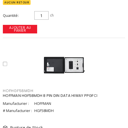
AUCUN RETOUR
Quantité
ch
AJOUTER AU
PANIER
HOFHGF58MDH
HOFFMAN HGF58MDH 8 PIN DIN DATA HIWAY PPGFCI
Manufacturier :
HOFFMAN
# Manufacturier :
HGF58MDH
Rupture de Stock