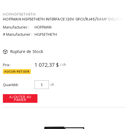
HOFHGF5ETHETH
HOFFMAN HGF5ETHETH INTERFACE 120V GFCI/RJ45/5AMP DISJONC
Manufacturier :
HOFFMAN
# Manufacturier :
HGF5ETHETH
Rupture de Stock
1 072,37 $
Prix
/ ch
AUCUN RETOUR
Quantité
ch
AJOUTER AU
PANIER