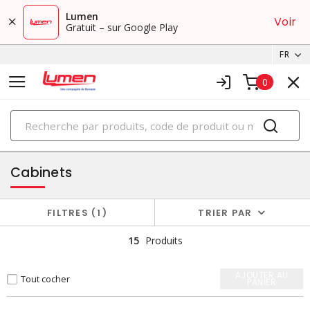
Lumen
Voir
Gratuit – sur Google Play
FR
0
PRODUITS
boîtiers et cabinets
Cabinets
FILTRES
1
TRIER PAR
15
Produits
AJOUTER AU
Tout cocher
PANIER