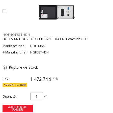
HOFHGF5ETHDH
HOFFMAN HGF5ETHDH ETHERNET DATA HIWAY PP GFCI
Manufacturier :
HOFFMAN
# Manufacturier :
HGF5ETHDH
Rupture de Stock
1 472,74 $
Prix
/ ch
AUCUN RETOUR
Quantité
ch
AJOUTER AU
PANIER