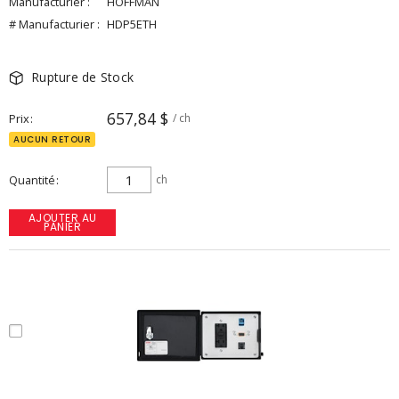
Manufacturier :
HOFFMAN
# Manufacturier :
HDP5ETH
Rupture de Stock
657,84 $
Prix
/ ch
AUCUN RETOUR
Quantité
ch
AJOUTER AU
PANIER