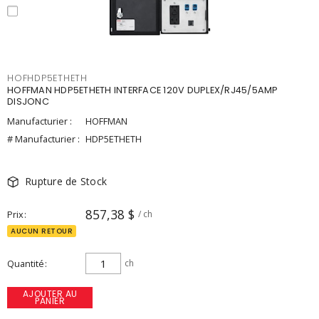
HOFHDP5ETHETH
HOFFMAN HDP5ETHETH INTERFACE 120V DUPLEX/RJ45/5AMP
DISJONC
Manufacturier :
HOFFMAN
# Manufacturier :
HDP5ETHETH
Rupture de Stock
857,38 $
Prix
/ ch
AUCUN RETOUR
Quantité
ch
AJOUTER AU
PANIER