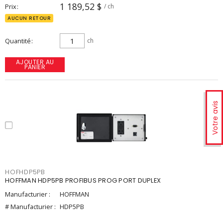
1 189,52 $
Prix
/ ch
AUCUN RETOUR
Quantité
ch
AJOUTER AU
PANIER
Votre avis
HOFHDP5PB
HOFFMAN HDP5PB PROFIBUS PROG PORT DUPLEX
Manufacturier :
HOFFMAN
# Manufacturier :
HDP5PB