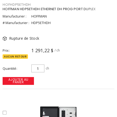
HOFHDP5ETHDH
HOFFMAN HDP5ETHDH ETHERNET DH PROG PORT DUPLEX
Manufacturier :
HOFFMAN
# Manufacturier :
HDP5ETHDH
Rupture de Stock
1 291,22 $
Prix
/ ch
AUCUN RETOUR
Quantité
ch
AJOUTER AU
PANIER