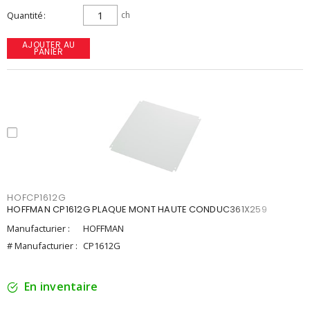
Quantité
ch
AJOUTER AU
PANIER
HOFCP1612G
HOFFMAN CP1612G PLAQUE MONT HAUTE CONDUC361X259
Manufacturier :
HOFFMAN
# Manufacturier :
CP1612G
En inventaire