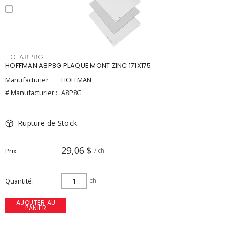
HOFA8P8G
HOFFMAN A8P8G PLAQUE MONT ZINC 171X175
Manufacturier :
HOFFMAN
# Manufacturier :
A8P8G
Rupture de Stock
29,06 $
Prix
/ ch
Quantité
ch
AJOUTER AU
PANIER