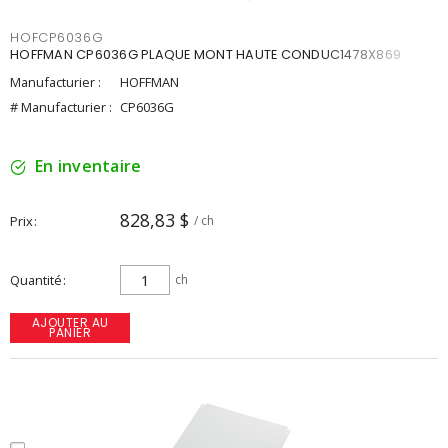
HOFCP6036G
HOFFMAN CP6036G PLAQUE MONT HAUTE CONDUC1478X869
Manufacturier :
HOFFMAN
# Manufacturier :
CP6036G
En inventaire
828,83 $
Prix
/ ch
Quantité
ch
AJOUTER AU
PANIER