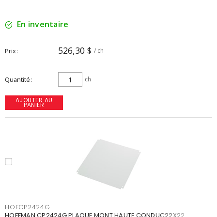
En inventaire
526,30 $
Prix
/ ch
Quantité
ch
AJOUTER AU
PANIER
HOFCP2424G
HOFFMAN CP2424G PLAQUE MONT HAUTE CONDUC22X22