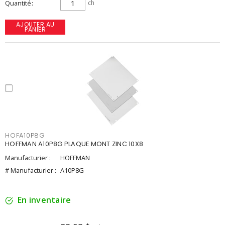
Quantité
ch
AJOUTER AU
PANIER
HOFA10P8G
HOFFMAN A10P8G PLAQUE MONT ZINC 10X8
Manufacturier :
HOFFMAN
# Manufacturier :
A10P8G
En inventaire