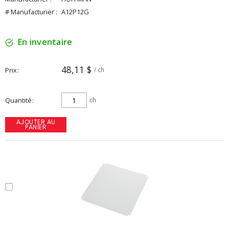
# Manufacturier :
A12P12G
En inventaire
48,11 $
Prix
/ ch
Quantité
ch
AJOUTER AU
PANIER