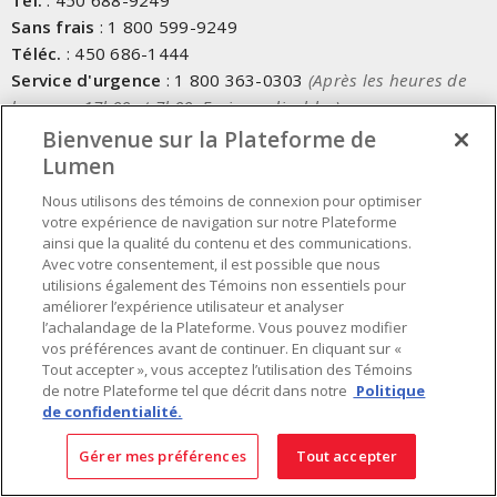
Tél.
:
450 688-9249
Sans frais
:
1 800 599-9249
Téléc.
:
450 686-1444
Service d'urgence
:
1 800 363-0303
(Après les heures de
bureau - 17h00 et 7h00, Frais applicables)
Bienvenue sur la Plateforme de
Fait au Canada avec des composants canadiens et importés
Lumen
Nous utilisons des témoins de connexion pour optimiser
INSCRIVEZ-VOUS À L'INFOLETTRE
votre expérience de navigation sur notre Plateforme
ainsi que la qualité du contenu et des communications.
Avec votre consentement, il est possible que nous
Obtenez des informations à jour sur les offres de Lumen
utilisions également des Témoins non essentiels pour
améliorer l’expérience utilisateur et analyser
l’achalandage de la Plateforme. Vous pouvez modifier
vos préférences avant de continuer. En cliquant sur «
Tout accepter », vous acceptez l’utilisation des Témoins
de notre Plateforme tel que décrit dans notre
Politique
de confidentialité.
Gérer mes préférences
Tout accepter