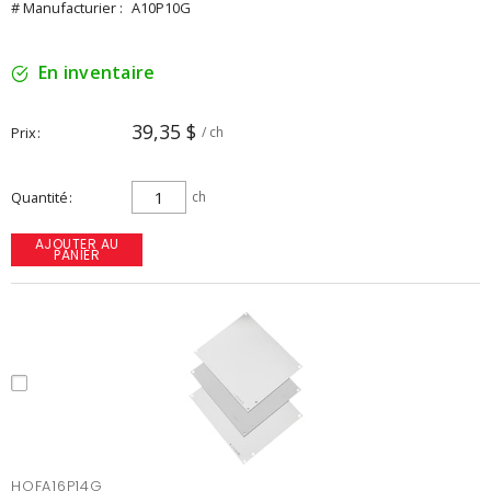
# Manufacturier :
A10P10G
En inventaire
39,35 $
Prix
/ ch
Quantité
ch
AJOUTER AU
PANIER
HOFA16P14G