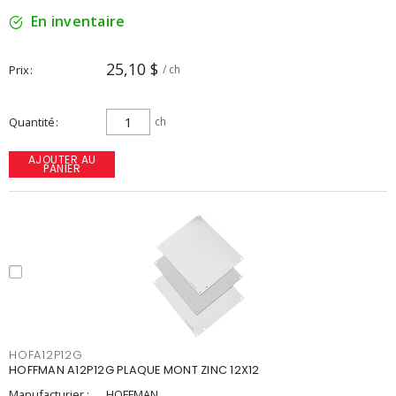
En inventaire
25,10 $
Prix
/ ch
Quantité
ch
AJOUTER AU
PANIER
HOFA12P12G
HOFFMAN A12P12G PLAQUE MONT ZINC 12X12
Manufacturier :
HOFFMAN