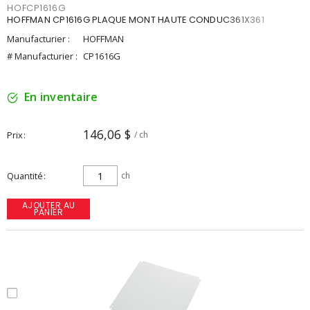
HOFCP1616G
HOFFMAN CP1616G PLAQUE MONT HAUTE CONDUC361X361
Manufacturier :
HOFFMAN
# Manufacturier :
CP1616G
En inventaire
146,06 $
Prix
/ ch
Quantité
ch
AJOUTER AU
PANIER