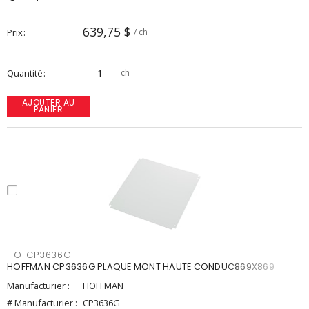
639,75 $
Prix
/ ch
Quantité
ch
AJOUTER AU
PANIER
HOFCP3636G
HOFFMAN CP3636G PLAQUE MONT HAUTE CONDUC869X869
Manufacturier :
HOFFMAN
# Manufacturier :
CP3636G