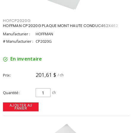
HOFCP2020G
HOFFMAN CP2020G PLAQUE MONT HAUTE CONDUC462X462
Manufacturier :
HOFFMAN
# Manufacturier :
CP2020G
En inventaire
201,61 $
Prix
/ ch
Quantité
ch
AJOUTER AU
PANIER