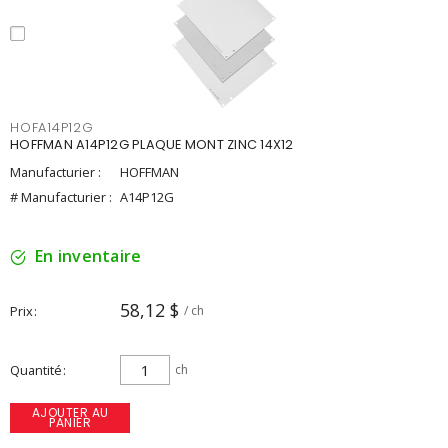
HOFA14P12G
HOFFMAN A14P12G PLAQUE MONT ZINC 14X12
Manufacturier :
HOFFMAN
# Manufacturier :
A14P12G
En inventaire
58,12 $
Prix
/ ch
Quantité
ch
AJOUTER AU
PANIER