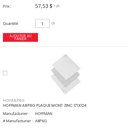
57,53 $
Prix
/ ch
Quantité
ch
AJOUTER AU
PANIER
HOFA8P6G
HOFFMAN A8P6G PLAQUE MONT ZINC 171X124
Manufacturier :
HOFFMAN
# Manufacturier :
A8P6G