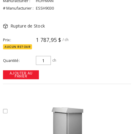
Manufacturier :
HOFFMAN
# Manufacturier :
ESSH9030
Rupture de Stock
1 787,95 $
Prix
/ ch
AUCUN RETOUR
Quantité
ch
AJOUTER AU
PANIER