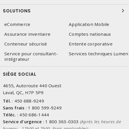
SOLUTIONS
eCommerce
Application Mobile
Assurance inventaire
Comptes nationaux
Conteneur sécurisé
Entente corporative
Service pour consultant-
Services techniques Lumen
intégrateur
SIÈGE SOCIAL
4655, Autoroute 440 Ouest
Laval, QC, H7P 5P9
Tél.
:
450 688-9249
Sans frais
:
1 800 599-9249
Téléc.
:
450 686-1444
Service d'urgence
:
1 800 363-0303
(Après les heures de
bureau - 17h00 et 7h00, Frais applicables)