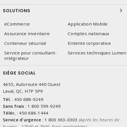
SOLUTIONS
eCommerce
Application Mobile
Assurance inventaire
Comptes nationaux
Conteneur sécurisé
Entente corporative
Service pour consultant-
Services techniques Lumen
intégrateur
SIÈGE SOCIAL
4655, Autoroute 440 Ouest
Laval, QC, H7P 5P9
Tél.
:
450 688-9249
Sans frais
:
1 800 599-9249
Téléc.
:
450 686-1444
Service d'urgence
:
1 800 363-0303
(Après les heures de
bureau - 17h00 et 7h00, Frais applicables)