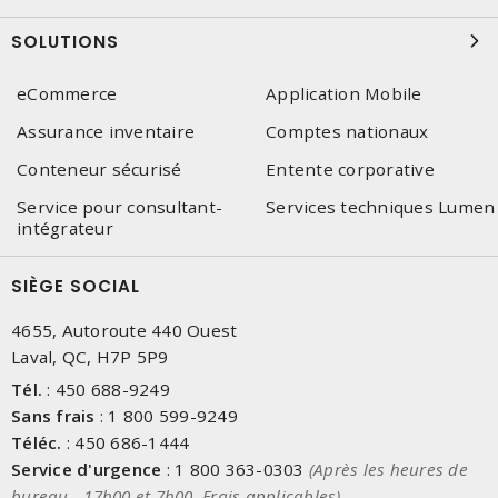
SOLUTIONS
eCommerce
Application Mobile
Assurance inventaire
Comptes nationaux
Conteneur sécurisé
Entente corporative
Service pour consultant-
Services techniques Lumen
intégrateur
SIÈGE SOCIAL
4655, Autoroute 440 Ouest
Laval, QC, H7P 5P9
Tél.
:
450 688-9249
Sans frais
:
1 800 599-9249
Téléc.
:
450 686-1444
Service d'urgence
:
1 800 363-0303
(Après les heures de
bureau - 17h00 et 7h00, Frais applicables)