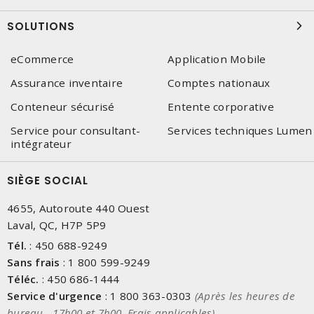
SOLUTIONS
eCommerce
Application Mobile
Assurance inventaire
Comptes nationaux
Conteneur sécurisé
Entente corporative
Service pour consultant-
Services techniques Lumen
intégrateur
SIÈGE SOCIAL
4655, Autoroute 440 Ouest
Laval, QC, H7P 5P9
Tél.
:
450 688-9249
Sans frais
:
1 800 599-9249
Téléc.
:
450 686-1444
Service d'urgence
:
1 800 363-0303
(Après les heures de
bureau - 17h00 et 7h00, Frais applicables)