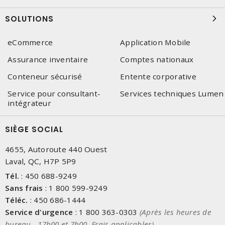
SOLUTIONS
eCommerce
Application Mobile
Assurance inventaire
Comptes nationaux
Conteneur sécurisé
Entente corporative
Service pour consultant-
Services techniques Lumen
intégrateur
SIÈGE SOCIAL
4655, Autoroute 440 Ouest
Laval, QC, H7P 5P9
Tél.
:
450 688-9249
Sans frais
:
1 800 599-9249
Téléc.
:
450 686-1444
Service d'urgence
:
1 800 363-0303
(Après les heures de
bureau - 17h00 et 7h00, Frais applicables)