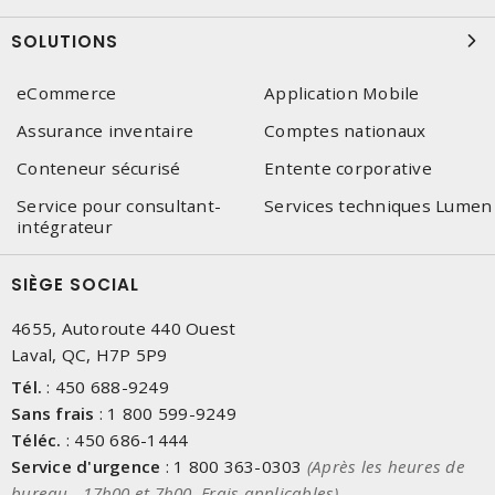
SOLUTIONS
eCommerce
Application Mobile
Assurance inventaire
Comptes nationaux
Conteneur sécurisé
Entente corporative
Service pour consultant-
Services techniques Lumen
intégrateur
SIÈGE SOCIAL
4655, Autoroute 440 Ouest
Laval, QC, H7P 5P9
Tél.
:
450 688-9249
Sans frais
:
1 800 599-9249
Téléc.
:
450 686-1444
Service d'urgence
:
1 800 363-0303
(Après les heures de
bureau - 17h00 et 7h00, Frais applicables)