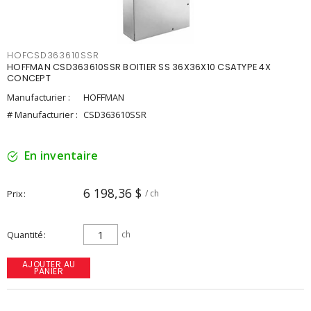
HOFCSD363610SSR
HOFFMAN CSD363610SSR BOITIER SS 36X36X10 CSATYPE 4X
CONCEPT
Manufacturier :
HOFFMAN
# Manufacturier :
CSD363610SSR
En inventaire
6 198,36 $
Prix
/ ch
Quantité
ch
AJOUTER AU
PANIER