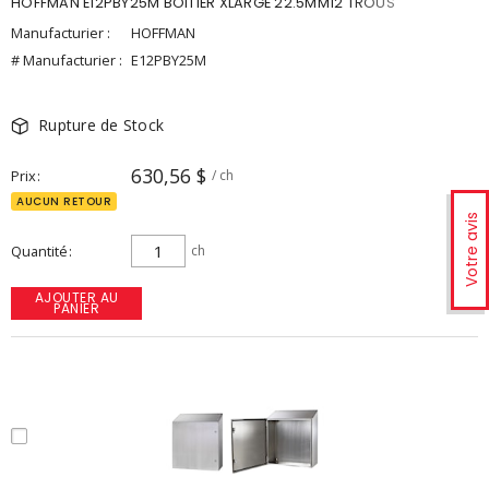
HOFFMAN E12PBY25M BOITIER XLARGE 22.5MM12 TROUS
Manufacturier :
HOFFMAN
# Manufacturier :
E12PBY25M
Rupture de Stock
630,56 $
Prix
/ ch
AUCUN RETOUR
Votre avis
Quantité
ch
AJOUTER AU
PANIER