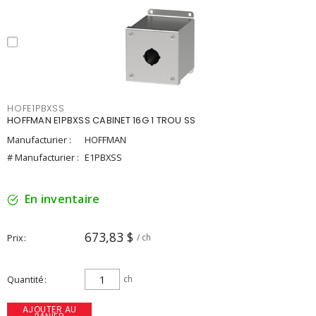
HOFE1PBXSS
HOFFMAN E1PBXSS CABINET 16G 1 TROU SS
Manufacturier :
HOFFMAN
# Manufacturier :
E1PBXSS
En inventaire
673,83 $
Prix
/ ch
Quantité
ch
AJOUTER AU