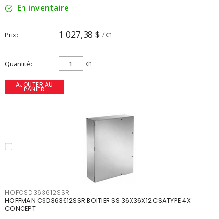
En inventaire
1 027,38 $
Prix
/ ch
Quantité
ch
AJOUTER AU
PANIER
HOFCSD363612SSR
HOFFMAN CSD363612SSR BOITIER SS 36X36X12 CSATYPE 4X
CONCEPT