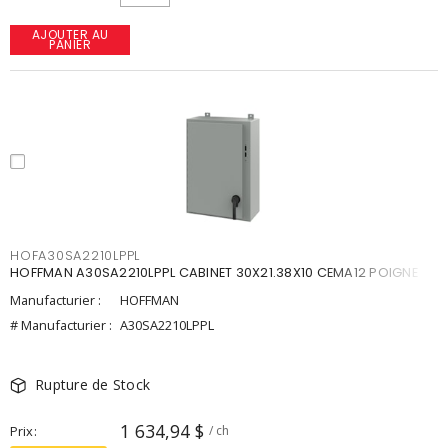
AJOUTER AU
PANIER
HOFA30SA2210LPPL
HOFFMAN A30SA2210LPPL CABINET 30X21.38X10 CEMA12 POIGNE
Manufacturier :
HOFFMAN
# Manufacturier :
A30SA2210LPPL
Rupture de Stock
1 634,94 $
Prix
/ ch