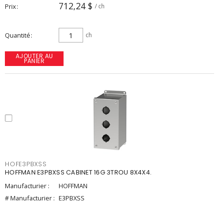
712,24 $
Prix
/ ch
Quantité
ch
AJOUTER AU
PANIER
HOFE3PBXSS
HOFFMAN E3PBXSS CABINET 16G 3TROU 8X4X4.
Manufacturier :
HOFFMAN
# Manufacturier :
E3PBXSS