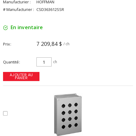
Manufacturier :
HOFFMAN
# Manufacturier :
CSD363612SSR
En inventaire
7 209,84 $
Prix
/ ch
Quantité
ch
AJOUTER AU
PANIER