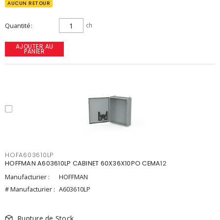
AUCUN RETOUR
Quantité
ch
AJOUTER AU
PANIER
HOFA603610LP
HOFFMAN A603610LP CABINET 60X36X10PO CEMA12
Manufacturier :
HOFFMAN
# Manufacturier :
A603610LP
Rupture de Stock