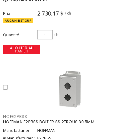
2 730,17 $
Prix
/ ch
AUCUN RETOUR
Quantité
ch
AJOUTER AU
PANIER
HOFE2PBSS
HOFFMAN E2PBSS BOITIER SS 2TROUS 30.5MM
Manufacturier :
HOFFMAN
# Manufacturier :
E2PBSS