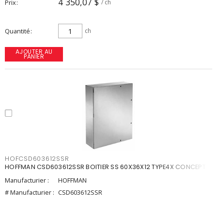
4 350,07 $
Prix
/ ch
Quantité
ch
AJOUTER AU
PANIER
HOFCSD603612SSR
HOFFMAN CSD603612SSR BOITIER SS 60X36X12 TYPE4X CONCEPT
Manufacturier :
HOFFMAN
# Manufacturier :
CSD603612SSR