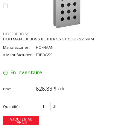
HOFE3PBGSS
HOFFMAN E3PBGSS BOITIER SS 3TROUS 22.5MM
Manufacturier :
HOFFMAN
# Manufacturier :
E3PBGSS
En inventaire
828,83 $
Prix
/ ch
Quantité
ch
AJOUTER AU
PANIER