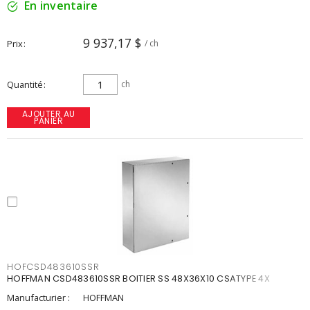
En inventaire
9 937,17 $
Prix
/ ch
Quantité
ch
AJOUTER AU
PANIER
HOFCSD483610SSR
HOFFMAN CSD483610SSR BOITIER SS 48X36X10 CSATYPE 4X
Manufacturier :
HOFFMAN