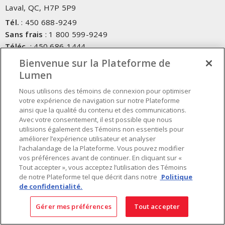
Laval, QC, H7P 5P9
Tél.
:
450 688-9249
Sans frais
:
1 800 599-9249
Téléc.
:
450 686-1444
Service d'urgence
:
1 800 363-0303
(Après les heures de
Bienvenue sur la Plateforme de
bureau - 17h00 et 7h00, Frais applicables)
Lumen
Nous utilisons des témoins de connexion pour optimiser
Fait au Canada avec des composants canadiens et importés
votre expérience de navigation sur notre Plateforme
ainsi que la qualité du contenu et des communications.
Avec votre consentement, il est possible que nous
INSCRIVEZ-VOUS À L'INFOLETTRE
utilisions également des Témoins non essentiels pour
améliorer l’expérience utilisateur et analyser
Obtenez des informations à jour sur les offres de Lumen
l’achalandage de la Plateforme. Vous pouvez modifier
vos préférences avant de continuer. En cliquant sur «
Tout accepter », vous acceptez l’utilisation des Témoins
de notre Plateforme tel que décrit dans notre
Politique
de confidentialité.
Gérer mes préférences
Tout accepter