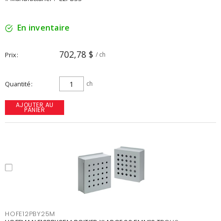
En inventaire
702,78 $
Prix
/ ch
Quantité
ch
AJOUTER AU
PANIER
HOFE12PBY25M