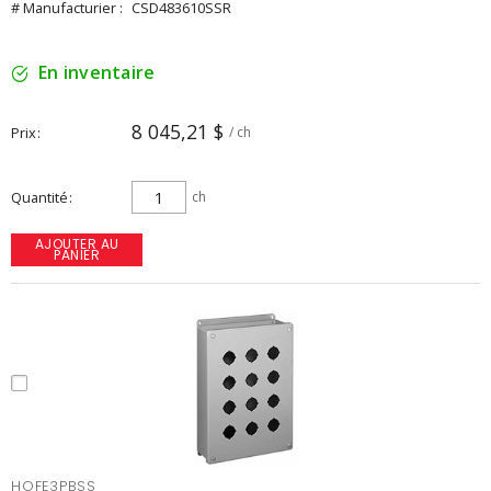
# Manufacturier :
CSD483610SSR
En inventaire
8 045,21 $
Prix
/ ch
Quantité
ch
AJOUTER AU
PANIER
HOFE3PBSS