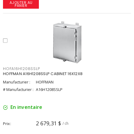
AJOUTER AU
PANIER
HOFA16H1208SSLP
HOFFMAN A16H1208SSLP CABINET 16X12X8
Manufacturier :
HOFFMAN
# Manufacturier :
A16H1208SSLP
En inventaire
2 679,31 $
Prix
/ ch