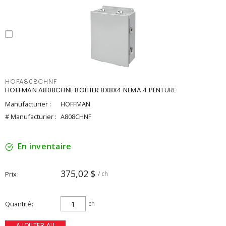
HOFA808CHNF
HOFFMAN A808CHNF BOITIER 8X8X4 NEMA 4 PENTURE
Manufacturier :
HOFFMAN
# Manufacturier :
A808CHNF
En inventaire
375,02 $
Prix
/ ch
Quantité
ch
AJOUTER AU