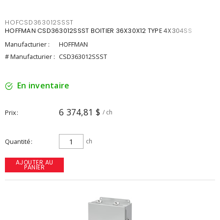
HOFCSD363012SSST
HOFFMAN CSD363012SSST BOITIER 36X30X12 TYPE 4X304SS
Manufacturier :
HOFFMAN
# Manufacturier :
CSD363012SSST
En inventaire
6 374,81 $
Prix
/ ch
Quantité
ch
AJOUTER AU
PANIER