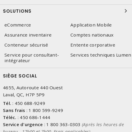
SOLUTIONS
eCommerce
Application Mobile
Assurance inventaire
Comptes nationaux
Conteneur sécurisé
Entente corporative
Service pour consultant-
Services techniques Lumen
intégrateur
SIÈGE SOCIAL
4655, Autoroute 440 Ouest
Laval, QC, H7P 5P9
Tél.
:
450 688-9249
Sans frais
:
1 800 599-9249
Téléc.
:
450 686-1444
Service d'urgence
:
1 800 363-0303
(Après les heures de
bureau - 17h00 et 7h00, Frais applicables)