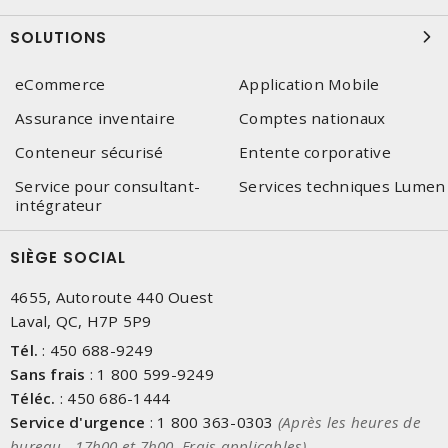
SOLUTIONS
eCommerce
Application Mobile
Assurance inventaire
Comptes nationaux
Conteneur sécurisé
Entente corporative
Service pour consultant-
Services techniques Lumen
intégrateur
SIÈGE SOCIAL
4655, Autoroute 440 Ouest
Laval, QC, H7P 5P9
Tél.
:
450 688-9249
Sans frais
:
1 800 599-9249
Téléc.
:
450 686-1444
Service d'urgence
:
1 800 363-0303
(Après les heures de
bureau - 17h00 et 7h00, Frais applicables)