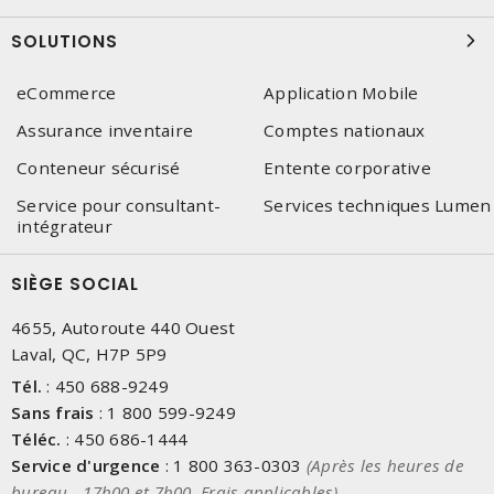
SOLUTIONS
eCommerce
Application Mobile
Assurance inventaire
Comptes nationaux
Conteneur sécurisé
Entente corporative
Service pour consultant-
Services techniques Lumen
intégrateur
SIÈGE SOCIAL
4655, Autoroute 440 Ouest
Laval, QC, H7P 5P9
Tél.
:
450 688-9249
Sans frais
:
1 800 599-9249
Téléc.
:
450 686-1444
Service d'urgence
:
1 800 363-0303
(Après les heures de
bureau - 17h00 et 7h00, Frais applicables)