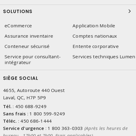
SOLUTIONS
eCommerce
Application Mobile
Assurance inventaire
Comptes nationaux
Conteneur sécurisé
Entente corporative
Service pour consultant-
Services techniques Lumen
intégrateur
SIÈGE SOCIAL
4655, Autoroute 440 Ouest
Laval, QC, H7P 5P9
Tél.
:
450 688-9249
Sans frais
:
1 800 599-9249
Téléc.
:
450 686-1444
Service d'urgence
:
1 800 363-0303
(Après les heures de
bureau - 17h00 et 7h00, Frais applicables)