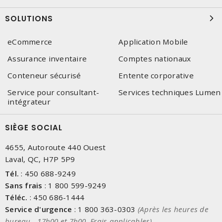
SOLUTIONS
eCommerce
Application Mobile
Assurance inventaire
Comptes nationaux
Conteneur sécurisé
Entente corporative
Service pour consultant-
Services techniques Lumen
intégrateur
SIÈGE SOCIAL
4655, Autoroute 440 Ouest
Laval, QC, H7P 5P9
Tél.
:
450 688-9249
Sans frais
:
1 800 599-9249
Téléc.
:
450 686-1444
Service d'urgence
:
1 800 363-0303
(Après les heures de
bureau - 17h00 et 7h00, Frais applicables)