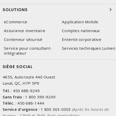
SOLUTIONS
eCommerce
Application Mobile
Assurance inventaire
Comptes nationaux
Conteneur sécurisé
Entente corporative
Service pour consultant-
Services techniques Lumen
intégrateur
SIÈGE SOCIAL
4655, Autoroute 440 Ouest
Laval, QC, H7P 5P9
Tél.
:
450 688-9249
Sans frais
:
1 800 599-9249
Téléc.
:
450 686-1444
Service d'urgence
:
1 800 363-0303
(Après les heures de
bureau - 17h00 et 7h00, Frais applicables)