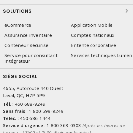
SOLUTIONS
eCommerce
Application Mobile
Assurance inventaire
Comptes nationaux
Conteneur sécurisé
Entente corporative
Service pour consultant-
Services techniques Lumen
intégrateur
SIÈGE SOCIAL
4655, Autoroute 440 Ouest
Laval, QC, H7P 5P9
Tél.
:
450 688-9249
Sans frais
:
1 800 599-9249
Téléc.
:
450 686-1444
Service d'urgence
:
1 800 363-0303
(Après les heures de
bureau - 17h00 et 7h00, Frais applicables)