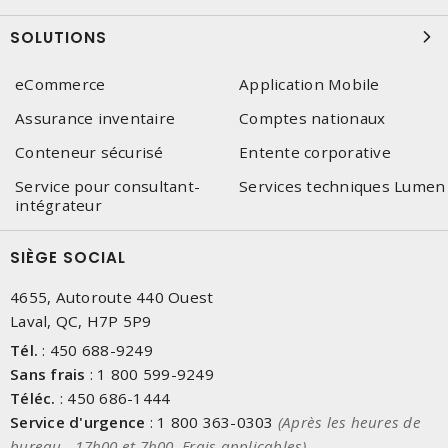
SOLUTIONS
eCommerce
Application Mobile
Assurance inventaire
Comptes nationaux
Conteneur sécurisé
Entente corporative
Service pour consultant-
Services techniques Lumen
intégrateur
SIÈGE SOCIAL
4655, Autoroute 440 Ouest
Laval, QC, H7P 5P9
Tél.
:
450 688-9249
Sans frais
:
1 800 599-9249
Téléc.
:
450 686-1444
Service d'urgence
:
1 800 363-0303
(Après les heures de
bureau - 17h00 et 7h00, Frais applicables)