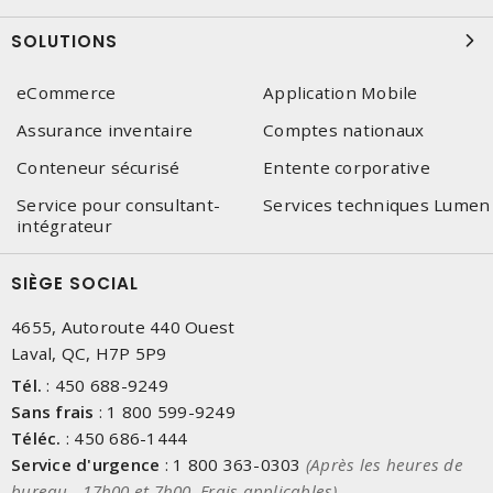
SOLUTIONS
eCommerce
Application Mobile
Assurance inventaire
Comptes nationaux
Conteneur sécurisé
Entente corporative
Service pour consultant-
Services techniques Lumen
intégrateur
SIÈGE SOCIAL
4655, Autoroute 440 Ouest
Laval, QC, H7P 5P9
Tél.
:
450 688-9249
Sans frais
:
1 800 599-9249
Téléc.
:
450 686-1444
Service d'urgence
:
1 800 363-0303
(Après les heures de
bureau - 17h00 et 7h00, Frais applicables)