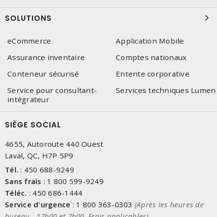
SOLUTIONS
eCommerce
Application Mobile
Assurance inventaire
Comptes nationaux
Conteneur sécurisé
Entente corporative
Service pour consultant-
Services techniques Lumen
intégrateur
SIÈGE SOCIAL
4655, Autoroute 440 Ouest
Laval, QC, H7P 5P9
Tél.
:
450 688-9249
Sans frais
:
1 800 599-9249
Téléc.
:
450 686-1444
Service d'urgence
:
1 800 363-0303
(Après les heures de
bureau - 17h00 et 7h00, Frais applicables)