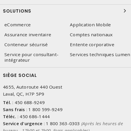
SOLUTIONS
eCommerce
Application Mobile
Assurance inventaire
Comptes nationaux
Conteneur sécurisé
Entente corporative
Service pour consultant-
Services techniques Lumen
intégrateur
SIÈGE SOCIAL
4655, Autoroute 440 Ouest
Laval, QC, H7P 5P9
Tél.
:
450 688-9249
Sans frais
:
1 800 599-9249
Téléc.
:
450 686-1444
Service d'urgence
:
1 800 363-0303
(Après les heures de
bureau - 17h00 et 7h00, Frais applicables)