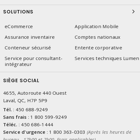
SOLUTIONS
eCommerce
Application Mobile
Assurance inventaire
Comptes nationaux
Conteneur sécurisé
Entente corporative
Service pour consultant-
Services techniques Lumen
intégrateur
SIÈGE SOCIAL
4655, Autoroute 440 Ouest
Laval, QC, H7P 5P9
Tél.
:
450 688-9249
Sans frais
:
1 800 599-9249
Téléc.
:
450 686-1444
Service d'urgence
:
1 800 363-0303
(Après les heures de
bureau - 17h00 et 7h00, Frais applicables)