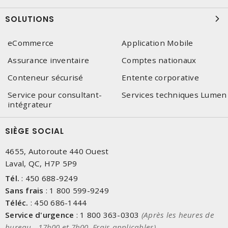
SOLUTIONS
eCommerce
Application Mobile
Assurance inventaire
Comptes nationaux
Conteneur sécurisé
Entente corporative
Service pour consultant-
Services techniques Lumen
intégrateur
SIÈGE SOCIAL
4655, Autoroute 440 Ouest
Laval, QC, H7P 5P9
Tél.
:
450 688-9249
Sans frais
:
1 800 599-9249
Téléc.
:
450 686-1444
Service d'urgence
:
1 800 363-0303
(Après les heures de
bureau - 17h00 et 7h00, Frais applicables)