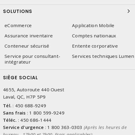
SOLUTIONS
eCommerce
Application Mobile
Assurance inventaire
Comptes nationaux
Conteneur sécurisé
Entente corporative
Service pour consultant-
Services techniques Lumen
intégrateur
SIÈGE SOCIAL
4655, Autoroute 440 Ouest
Laval, QC, H7P 5P9
Tél.
:
450 688-9249
Sans frais
:
1 800 599-9249
Téléc.
:
450 686-1444
Service d'urgence
:
1 800 363-0303
(Après les heures de
bureau - 17h00 et 7h00, Frais applicables)