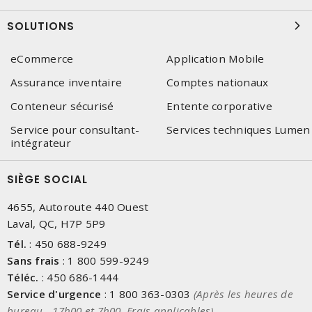
SOLUTIONS
eCommerce
Application Mobile
Assurance inventaire
Comptes nationaux
Conteneur sécurisé
Entente corporative
Service pour consultant-
Services techniques Lumen
intégrateur
SIÈGE SOCIAL
4655, Autoroute 440 Ouest
Laval, QC, H7P 5P9
Tél.
:
450 688-9249
Sans frais
:
1 800 599-9249
Téléc.
:
450 686-1444
Service d'urgence
:
1 800 363-0303
(Après les heures de
bureau - 17h00 et 7h00, Frais applicables)