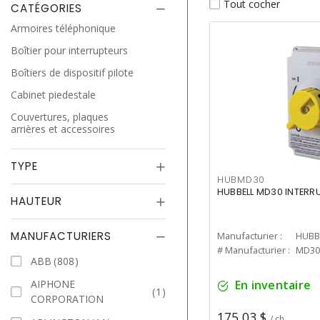
Tout cocher
CATÉGORIES
Armoires téléphonique
Boîtier pour interrupteurs
Boîtiers de dispositif pilote
Cabinet piedestale
Couvertures, plaques
arrières et accessoires
TYPE
HUBMD30
HUBBELL MD30 INTERR
HAUTEUR
MANUFACTURIERS
Manufacturier :
HUBB
# Manufacturier :
MD30
ABB
808
AIPHONE
En inventaire
1
CORPORATION
175,03 $
/ ch