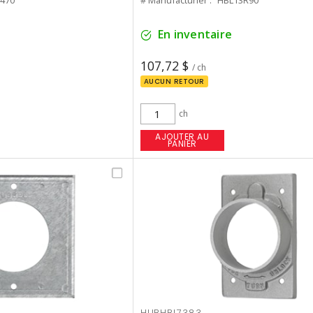
470
# Manufacturier :
HBL13R90
En inventaire
107,72 $
/ ch
AUCUN RETOUR
ch
AJOUTER AU
PANIER
HUBHBL7383