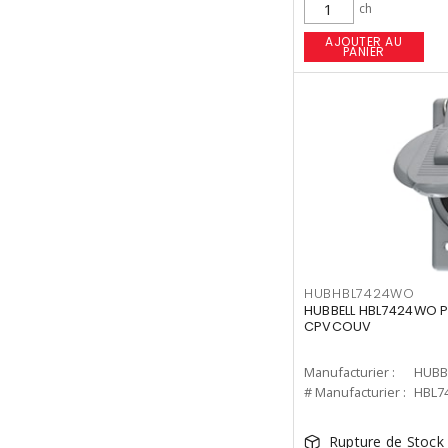
ch
AJOUTER AU
PANIER
HUBHBL7424WO
HUBBELL HBL7424WO P
CPVCOUV
Manufacturier :
HUBB
# Manufacturier :
HBL7
Rupture de Stock