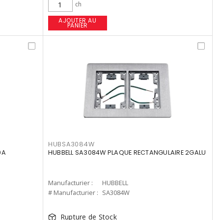
ch
AJOUTER AU
PANIER
HUBSA3084W
0A
HUBBELL SA3084W PLAQUE RECTANGULAIRE 2GALU
Manufacturier :
HUBBELL
# Manufacturier :
SA3084W
Rupture de Stock