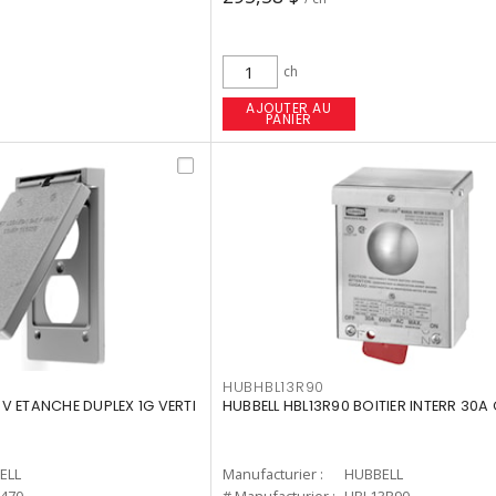
ch
AJOUTER AU
PANIER
HUBHBL13R90
V ETANCHE DUPLEX 1G VERTI
HUBBELL HBL13R90 BOITIER INTERR 30A
ELL
Manufacturier :
HUBBELL