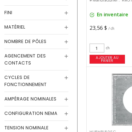
# Manufacturier :
RW51
FINI
En inventaire
MATÉRIEL
23,56 $
/ ch
NOMBRE DE PÔLES
ch
AGENCEMENT DES
AJOUTER AU
PANIER
CONTACTS
CYCLES DE
FONCTIONNEMENT
AMPÉRAGE NOMINALES
CONFIGURATION NEMA
TENSION NOMINALE
HUBHBL50SC