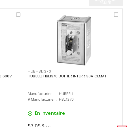
PANIER
HUBHBL1370
0 600V
HUBBELL HBL1370 BOITIER INTERR 30A CEMA1
Manufacturier :
HUBBELL
# Manufacturier :
HBL1370
En inventaire
57,05 $
/ ch