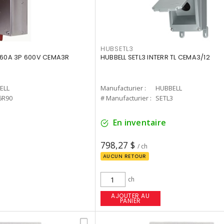
HUBSETL3
E 60A 3P 600V CEMA3R
HUBBELL SETL3 INTERR TL CEMA3/12
ELL
Manufacturier :
HUBBELL
6R90
# Manufacturier :
SETL3
En inventaire
798,27 $
/ ch
AUCUN RETOUR
ch
AJOUTER AU
PANIER