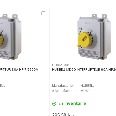
HUBMD60
UPTEUR 30A HP 7.5600V
HUBBELL MD60 INTERRUPTEUR 60A HP2
ELL
Manufacturier :
HUBBELL
# Manufacturier :
MD60
En inventaire
295,58 $
/ ch