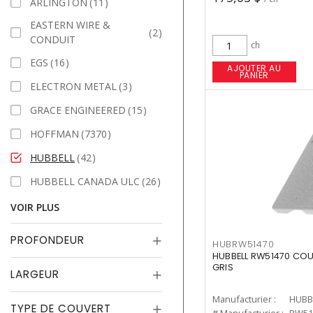
ARLINGTON
11
EASTERN WIRE &
2
CONDUIT
ch
EGS
16
AJOUTER AU
PANIER
ELECTRON METAL
3
GRACE ENGINEERED
15
HOFFMAN
7370
HUBBELL
42
HUBBELL CANADA ULC
26
VOIR PLUS
PROFONDEUR
HUBRW51470
HUBBELL RW51470 COU
GRIS
LARGEUR
Manufacturier :
HUBB
TYPE DE COUVERT