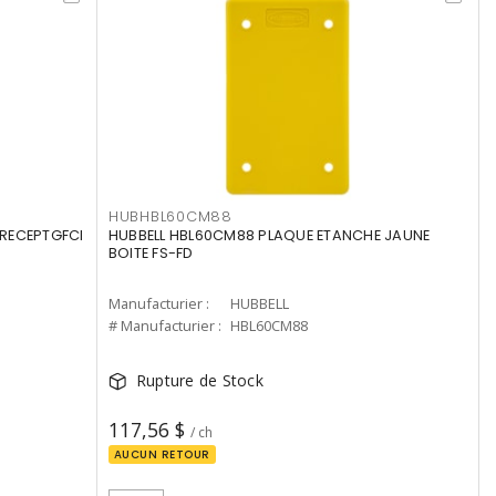
HUBHBL60CM88
 RECEPTGFCI
HUBBELL HBL60CM88 PLAQUE ETANCHE JAUNE
BOITE FS-FD
Manufacturier :
HUBBELL
# Manufacturier :
HBL60CM88
Rupture de Stock
117,56 $
/ ch
AUCUN RETOUR