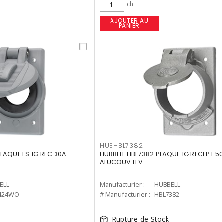
ch
AJOUTER AU
PANIER
HUBHBL7382
LAQUE FS 1G REC 30A
HUBBELL HBL7382 PLAQUE 1G RECEPT 5
ALUCOUV LEV
ELL
Manufacturier :
HUBBELL
424WO
# Manufacturier :
HBL7382
Rupture de Stock