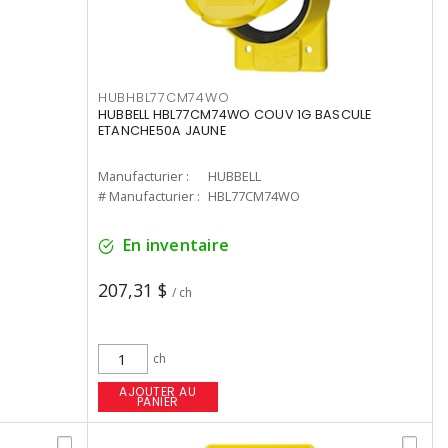
HUBHBL77CM74WO
HUBBELL HBL77CM74WO COUV 1G BASCULE
ETANCHE50A JAUNE
Manufacturier :
HUBBELL
# Manufacturier :
HBL77CM74WO
En inventaire
207,31 $
/ ch
ch
AJOUTER AU
PANIER