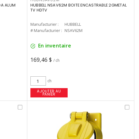
0A ALUM
HUBBELL NSAV62M BOITE ENCASTRABLE 2GMETAL
TV HDTV
Manufacturier :
HUBBELL
# Manufacturier :
NSAV62M
En inventaire
169,46 $
/ ch
ch
AJOUTER AU
PANIER