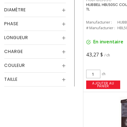
HUBBELL HBL50SC CO
DIAMÈTRE
TL
Manufacturier :
HUBB
PHASE
# Manufacturier :
HBL5
LONGUEUR
En inventaire
CHARGE
43,27 $
/ ch
COULEUR
ch
TAILLE
AJOUTER AU
PANIER