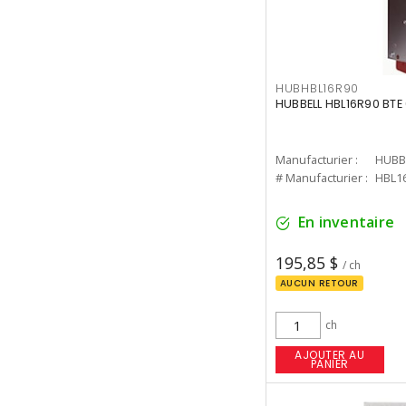
HUBHBL16R90
HUBBELL HBL16R90 BT
Manufacturier :
HUBB
# Manufacturier :
HBL1
En inventaire
195,85 $
/ ch
AUCUN RETOUR
ch
AJOUTER AU
PANIER