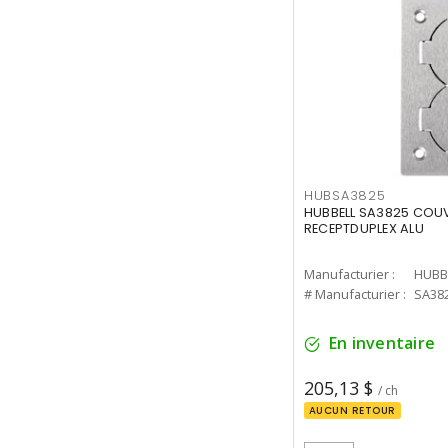
HUBSA3825
HUBBELL SA3825 COU
RECEPTDUPLEX ALU
Manufacturier :
HUBB
# Manufacturier :
SA38
En inventaire
205,13 $
/ ch
AUCUN RETOUR