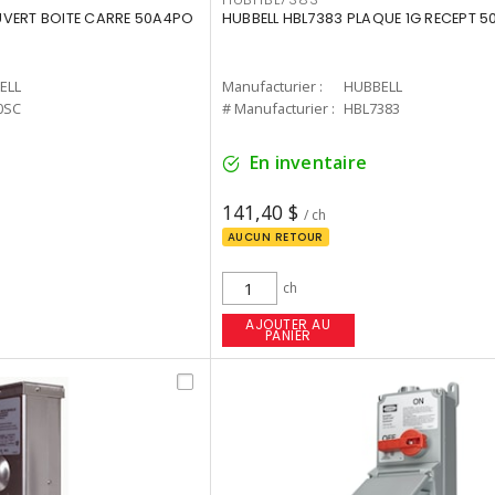
UVERT BOITE CARRE 50A4PO
HUBBELL HBL7383 PLAQUE 1G RECEPT 5
ELL
Manufacturier :
HUBBELL
0SC
# Manufacturier :
HBL7383
En inventaire
141,40 $
/ ch
AUCUN RETOUR
ch
AJOUTER AU
PANIER