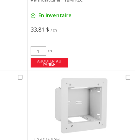
# Manufacturier :
FBMPREC
En inventaire
33,81 $
/ ch
ch
AJOUTER AU
PANIER
HUBNSAV62M