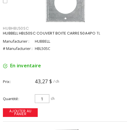
HUBHBL50SC
HUBBELL HBL50SC COUVERT BOITE CARRE 50A4PO TL
Manufacturier :
HUBBELL
# Manufacturier :
HBL50SC
En inventaire
43,27 $
Prix
/ ch
Quantité
ch
AJOUTER AU
PANIER