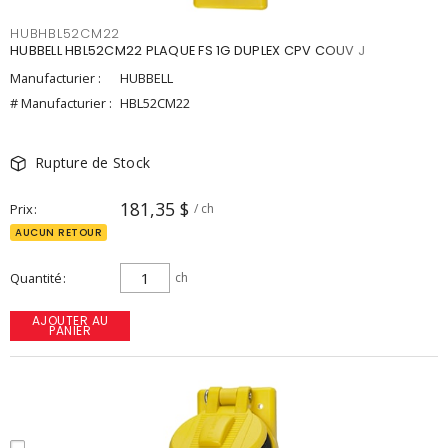
HUBHBL52CM22
HUBBELL HBL52CM22 PLAQUE FS 1G DUPLEX CPV COUV J
Manufacturier :
HUBBELL
# Manufacturier :
HBL52CM22
Rupture de Stock
181,35 $
Prix
/ ch
AUCUN RETOUR
Quantité
ch
AJOUTER AU
PANIER