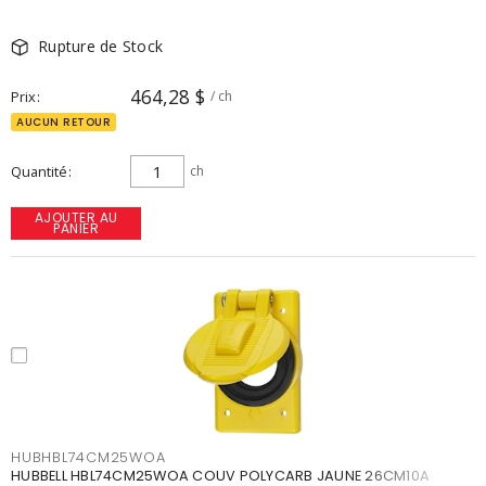
Rupture de Stock
464,28 $
Prix
/ ch
AUCUN RETOUR
Quantité
ch
AJOUTER AU
PANIER
HUBHBL74CM25WOA
HUBBELL HBL74CM25WOA COUV POLYCARB JAUNE 26CM10A