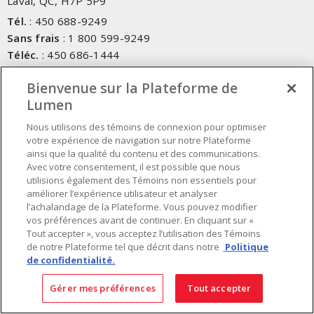
Laval, QC, H7P 5P9
Tél.
:
450 688-9249
Sans frais
:
1 800 599-9249
Téléc.
:
450 686-1444
Service d'urgence
:
1 800 363-0303
(Après les heures de
Bienvenue sur la Plateforme de
bureau - 17h00 et 7h00, Frais applicables)
Lumen
Fait au Canada avec des composants canadiens et importés
Nous utilisons des témoins de connexion pour optimiser
votre expérience de navigation sur notre Plateforme
ainsi que la qualité du contenu et des communications.
INSCRIVEZ-VOUS À L'INFOLETTRE
Avec votre consentement, il est possible que nous
utilisions également des Témoins non essentiels pour
Obtenez des informations à jour sur les offres de Lumen
améliorer l’expérience utilisateur et analyser
l’achalandage de la Plateforme. Vous pouvez modifier
vos préférences avant de continuer. En cliquant sur «
Tout accepter », vous acceptez l’utilisation des Témoins
de notre Plateforme tel que décrit dans notre
Politique
de confidentialité.
Gérer mes préférences
Tout accepter