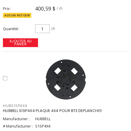
400,59 $
Prix
/ ch
AUCUN RETOUR
Quantité
ch
AJOUTER AU
PANIER
HUBS1SP4X4
HUBBELL S1SP4X4 PLAQUE 4X4 POUR BTE DEPLANCHER
Manufacturier :
HUBBELL
# Manufacturier :
S1SP4X4