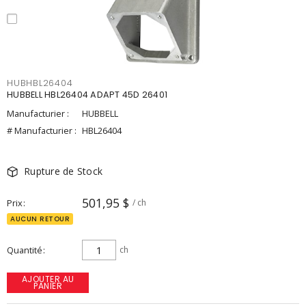
HUBHBL26404
HUBBELL HBL26404 ADAPT 45D 26401
Manufacturier :
HUBBELL
# Manufacturier :
HBL26404
Rupture de Stock
501,95 $
Prix
/ ch
AUCUN RETOUR
Quantité
ch
AJOUTER AU
PANIER