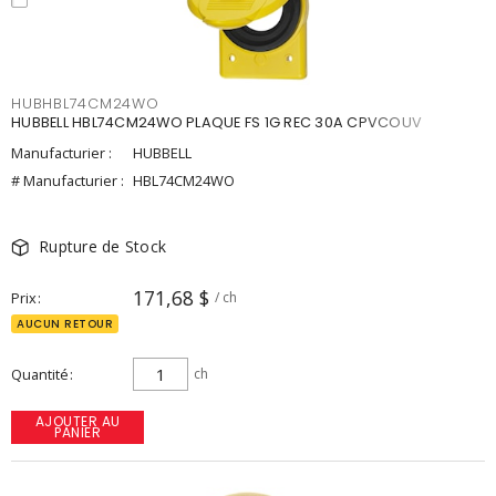
HUBHBL74CM24WO
HUBBELL HBL74CM24WO PLAQUE FS 1G REC 30A CPVCOUV
Manufacturier :
HUBBELL
# Manufacturier :
HBL74CM24WO
Rupture de Stock
171,68 $
Prix
/ ch
AUCUN RETOUR
Quantité
ch
AJOUTER AU
PANIER