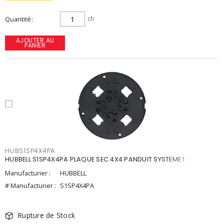
Quantité
ch
AJOUTER AU
PANIER
HUBS1SP4X4PA
HUBBELL S1SP4X4PA PLAQUE SEC 4X4 PANDUIT SYSTEME 1
Manufacturier :
HUBBELL
# Manufacturier :
S1SP4X4PA
Rupture de Stock