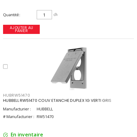
Quantité
ch
AJOUTER AU
PANIER
HUBRW51470
HUBBELL RW51470 COUV ETANCHE DUPLEX 1G VERTI GRIS
Manufacturier :
HUBBELL
# Manufacturier :
RW51470
En inventaire