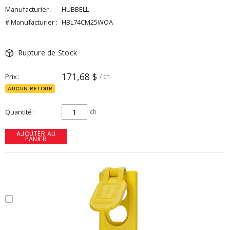
Manufacturier :
HUBBELL
# Manufacturier :
HBL74CM25WOA
Rupture de Stock
171,68 $
Prix
/ ch
AUCUN RETOUR
Quantité
ch
AJOUTER AU
PANIER