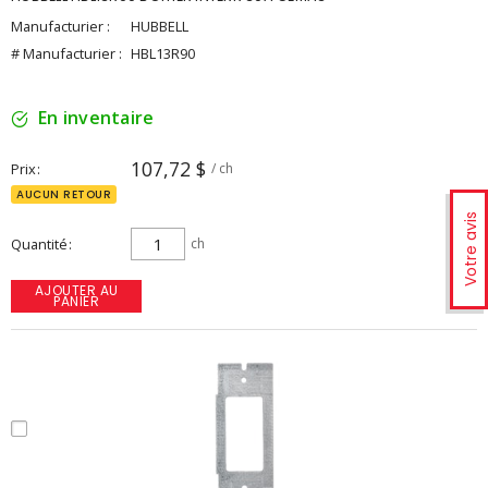
Manufacturier :
HUBBELL
# Manufacturier :
HBL13R90
En inventaire
107,72 $
Prix
/ ch
AUCUN RETOUR
Votre avis
Quantité
ch
AJOUTER AU
PANIER