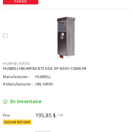
PANIER
HUBHBL16R90
HUBBELL HBL16R90 BTE 60A 3P 600V CEMA3R
Manufacturier :
HUBBELL
# Manufacturier :
HBL16R90
En inventaire
195,85 $
Prix
/ ch
AUCUN RETOUR