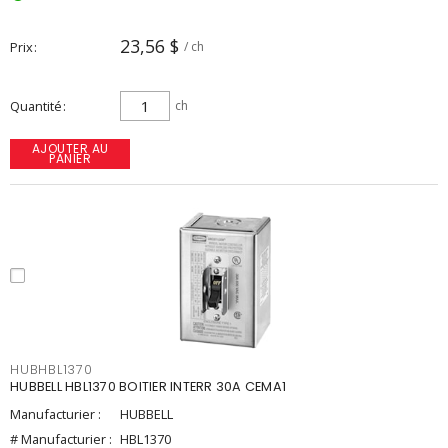
23,56 $
Prix
/ ch
Quantité
ch
AJOUTER AU
PANIER
HUBHBL1370
HUBBELL HBL1370 BOITIER INTERR 30A CEMA1
Manufacturier :
HUBBELL
# Manufacturier :
HBL1370