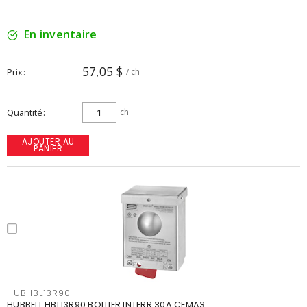
En inventaire
57,05 $
Prix
/ ch
Quantité
ch
AJOUTER AU
PANIER
HUBHBL13R90
HUBBELL HBL13R90 BOITIER INTERR 30A CEMA3