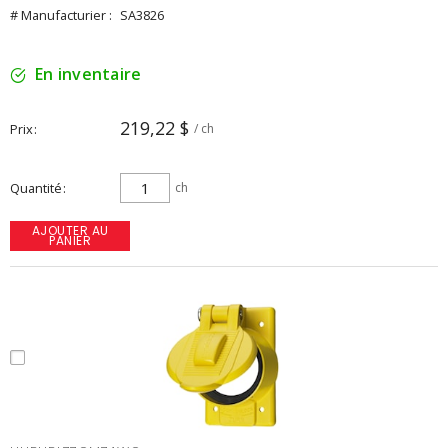
# Manufacturier :
SA3826
En inventaire
219,22 $
Prix
/ ch
Quantité
ch
AJOUTER AU
PANIER