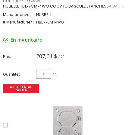
HUBHBL77CM74WO
HUBBELL HBL77CM74WO COUV 1G BASCULE ETANCHE50A JAUNE
Manufacturier :
HUBBELL
# Manufacturier :
HBL77CM74WO
En inventaire
207,31 $
Prix
/ ch
Quantité
ch
AJOUTER AU
PANIER