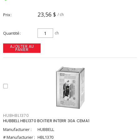
23,56 $
Prix
/ ch
Quantité
ch
AJOUTER AU
PANIER
HUBHBL1370
HUBBELL HBL1370 BOITIER INTERR 30A CEMA1
Manufacturier :
HUBBELL
# Manufacturier :
HBL1370