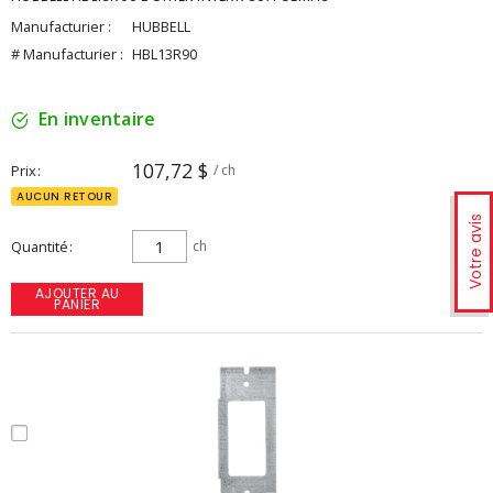
Manufacturier :
HUBBELL
# Manufacturier :
HBL13R90
En inventaire
107,72 $
Prix
/ ch
AUCUN RETOUR
Votre avis
Quantité
ch
AJOUTER AU
PANIER