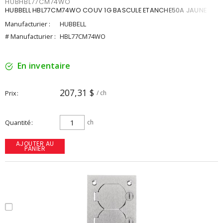
HUBHBL77CM74WO
HUBBELL HBL77CM74WO COUV 1G BASCULE ETANCHE50A JAUNE
Manufacturier :
HUBBELL
# Manufacturier :
HBL77CM74WO
En inventaire
207,31 $
Prix
/ ch
Quantité
ch
AJOUTER AU
PANIER