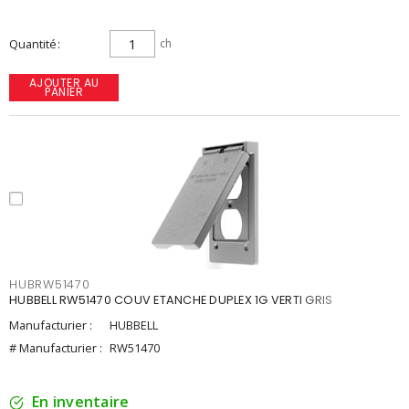
Quantité
ch
AJOUTER AU
PANIER
HUBRW51470
HUBBELL RW51470 COUV ETANCHE DUPLEX 1G VERTI GRIS
Manufacturier :
HUBBELL
# Manufacturier :
RW51470
En inventaire