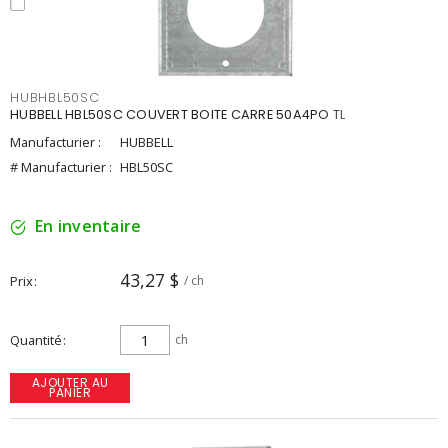
HUBHBL50SC
HUBBELL HBL50SC COUVERT BOITE CARRE 50A4PO TL
Manufacturier :
HUBBELL
# Manufacturier :
HBL50SC
En inventaire
43,27 $
Prix
/ ch
Quantité
ch
AJOUTER AU
PANIER