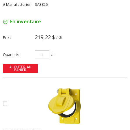
# Manufacturier :
SA3826
En inventaire
219,22 $
Prix
/ ch
Quantité
ch
AJOUTER AU
PANIER