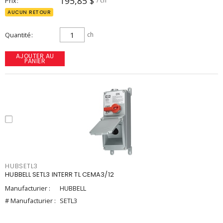
195,85 $
Prix
/ ch
AUCUN RETOUR
Quantité
ch
AJOUTER AU
PANIER
HUBSETL3
HUBBELL SETL3 INTERR TL CEMA3/12
Manufacturier :
HUBBELL
# Manufacturier :
SETL3