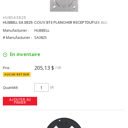
HUBSA3825
HUBBELL SA3825 COUV BTE PLANCHER RECEPTDUPLEX ALU
Manufacturier :
HUBBELL
# Manufacturier :
SA3825
En inventaire
205,13 $
Prix
/ ch
AUCUN RETOUR
Quantité
ch
AJOUTER AU
PANIER