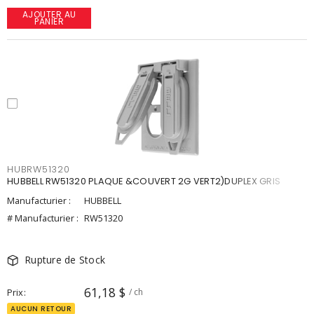
AJOUTER AU
PANIER
HUBRW51320
HUBBELL RW51320 PLAQUE &COUVERT 2G VERT2)DUPLEX GRIS
Manufacturier :
HUBBELL
# Manufacturier :
RW51320
Rupture de Stock
61,18 $
Prix
/ ch
AUCUN RETOUR