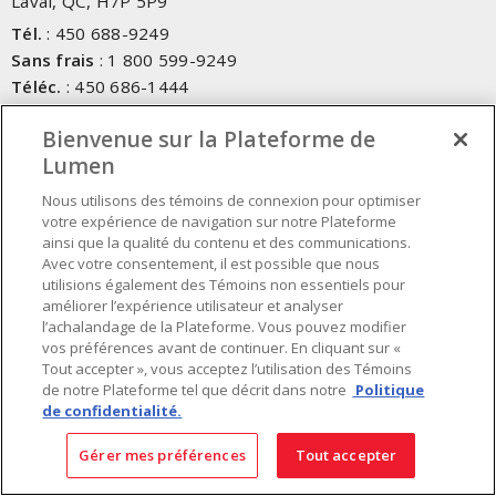
Laval, QC, H7P 5P9
Tél.
:
450 688-9249
Sans frais
:
1 800 599-9249
Téléc.
:
450 686-1444
Service d'urgence
:
1 800 363-0303
(Après les heures de
Bienvenue sur la Plateforme de
bureau - 17h00 et 7h00, Frais applicables)
Lumen
Fait au Canada avec des composants canadiens et importés
Nous utilisons des témoins de connexion pour optimiser
votre expérience de navigation sur notre Plateforme
ainsi que la qualité du contenu et des communications.
INSCRIVEZ-VOUS À L'INFOLETTRE
Avec votre consentement, il est possible que nous
utilisions également des Témoins non essentiels pour
Obtenez des informations à jour sur les offres de Lumen
améliorer l’expérience utilisateur et analyser
l’achalandage de la Plateforme. Vous pouvez modifier
vos préférences avant de continuer. En cliquant sur «
Tout accepter », vous acceptez l’utilisation des Témoins
de notre Plateforme tel que décrit dans notre
Politique
de confidentialité.
Gérer mes préférences
Tout accepter