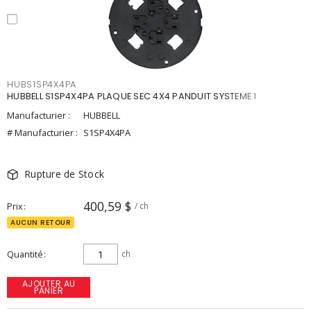
HUBS1SP4X4PA
HUBBELL S1SP4X4PA PLAQUE SEC 4X4 PANDUIT SYSTEME 1
Manufacturier :
HUBBELL
# Manufacturier :
S1SP4X4PA
Rupture de Stock
400,59 $
Prix
/ ch
AUCUN RETOUR
Quantité
ch
AJOUTER AU
PANIER