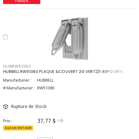
PANIER
HUBRW51380
HUBBELL RW51380 PLAQUE &COUVERT 2G VERT2)1.40PO GRIS
Manufacturier :
HUBBELL
# Manufacturier :
RW51380
Rupture de Stock
37,77 $
Prix
/ ch
AUCUN RETOUR