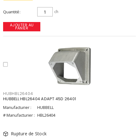
Quantité
ch
AJOUTER AU
PANIER
HUBHBL26404
HUBBELL HBL26404 ADAPT 45D 26401
Manufacturier :
HUBBELL
# Manufacturier :
HBL26404
Rupture de Stock