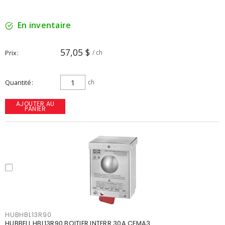
En inventaire
57,05 $
Prix
/ ch
Quantité
ch
AJOUTER AU
PANIER
HUBHBL13R90
HUBBELL HBL13R90 BOITIER INTERR 30A CEMA3